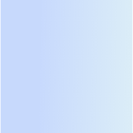
Безопасность пациентов и оборудования
ИБП Prostar с изолирующим трансформатором
гарантируют полную гальваническую развязку от
сети, защищая пациентов и чувствительное
медицинское оборудование от опасных
потенциалов и импульсных помех. Соответствие
строгим стандартам безопасности медицинской
техники.
Нулевое время переключения
Технология онлайн-двойного преобразования
обеспечивает переключение на батареи за 0
миллисекунд. Это означает, что даже самое
чувствительное оборудование – аппараты ИВЛ,
мониторы, хирургические системы – не заметят