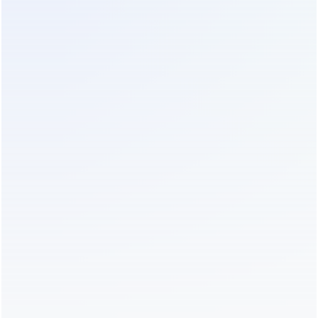
население столицы и прилегающих регионов.
Стремится к предоставлению качественной
медицинской помощи с использованием
современного оборудования.
Проблемы:
Нестабильность местной электросети
создавала риски для работы дорогостоящего
оборудования – в первую очередь для магнитно-
резонансного томографа, требующего
исключительно стабильного и чистого питания.
Продуктовая особенность:
Uranus с
изолирующим трансформатором обеспечивает
идеальную форму напряжения и полную
гальваническую развязку, что критически важно
для получения качественных МРТ-снимков и
защиты оборудования.