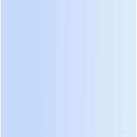
перебоя питания.
Высокая эффективность и экономия
КПД до 95% в онлайн-режиме и до 98% в ECO-
режиме значительно снижает эксплуатационные
расходы на электроэнергию, что критически
важно для энергоёмких медицинских комплексов
с круглосуточным режимом работы.
Специализированные отраслевые решения
Мы предлагаем не типовые, а специально
разработанные для медицинской отрасли
решения, учитывающие требования к различным
зонам больницы: операционным, реанимации,
диагностическим кабинетам и лабораториям.