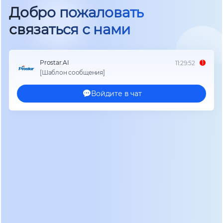
Критичность систем жизнеобеспечения
Аппараты ИВЛ, мониторы пациента, инфузоматы
требуют абсолютно бесперебойного питания –
любое отключение несёт прямую угрозу жизни
пациента.
Защита медицинских данных
Внезапное отключение питания серверов и
систем хранения данных может привести к
потере электронных историй болезни,
результатов анализов и другой критически
важной информации.
Электромагнитные помехи
Мощное медицинское оборудование создаёт