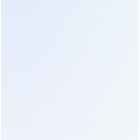
Энергоснабжение
Название
диагностического центра
проекта
больницы Святого Иосифа
Местоположение
Гайана
Отрасль
Медицина
Продуктовая
Серия промышленных
серия
ИБП Uranus
Применённые
GT120K
ИБП
Мощность
120 кВА / 96 кВт
Характеристика объекта:
Крупная церковная
многопрофильная больница, обслуживающая