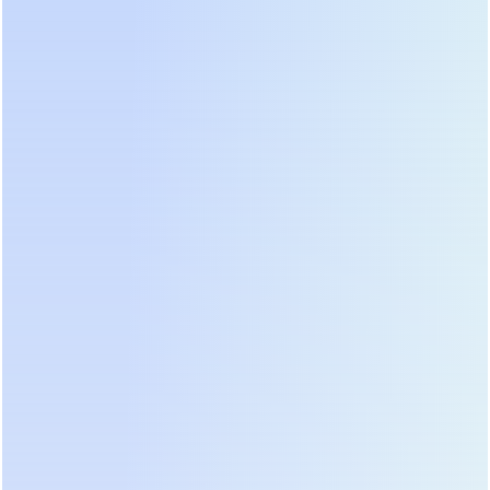
Применение ИБП Prostar в медицинских
учреждениях
МРТ и КТ
– Защита томографов от помех и
перепадов напряжения.
Аппараты ИВЛ
– Бесперебойное питание систем
жизнеобеспечения.
Лабораторное оборудование
– Стабильное
питание анализаторов и центрифуг.
Медицинские информационные системы
–
Защита серверов и систем хранения данных.
Операционные блоки
– Питание хирургических
систем и освещения.
Реанимация и интенсивная терапия
–