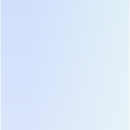
Бесперебойная работа мониторов и
инфузоматов.
Глобальные проекты Prostar ИБП в
медицинских учреждениях
Мы успешно реализовали сотни проектов в
медицинских учреждениях по всему миру. Ниже
представлены лишь некоторые из них.
Проект 1: Промышленный ИБП для
больницы Святого Иосифа в Гайане