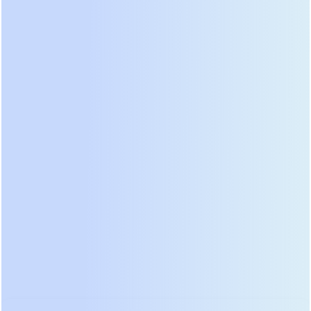
Инновации — движущая сила нашего
развития. В двух специализированных R&D-
центрах трудится команда из более чем 30
высококвалифицированных инженеров, на
долю которых приходится более 35% от
общего числа сотрудников. Именно здесь
разрабатываются наши ключевые и
передовые технологии. R&D-центр, являясь
технологическим ядром компании, отвечает
за создание новых продуктов с такими
уникальными характеристиками, как IGBT-
технология с высокой частотой
переключения, обеспечивающая