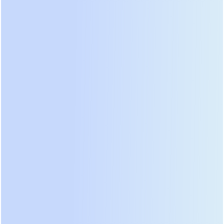
финальной упаковки готовых изделий.
Мы строго следуем требованиям системы
менеджмента качества ISO 9001 и внедрили
передовые методы контроля, такие
как SPC и TQM/TQC. Наша стратегия закупок
неизменна: мы используем компоненты
только от ведущих мировых производителей,
таких как Texas Instruments, ABB, Schneider
Electric, Mitsubishi и Infineon. Это гарантирует
высокую эффективность, надежность и
долговечность оборудования Prostar.