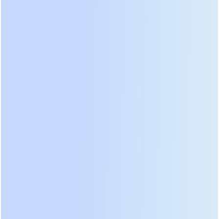
Пекине (велодром в Лаошань,
баскетбольный стадион "Укэсун",
теннисный центр в Олимпийском парке),
где наше оборудование
продемонстрировало высочайшую
надежность.
Prostar неизменно придерживается
миссии «Дарить миру вечный свет и
энергию», воплощая в жизнь
корпоративный дух «Непрерывное
обучение, смелость в инновациях» и
стремясь к новым профессиональным
вершинам с искренним подходом к делу.