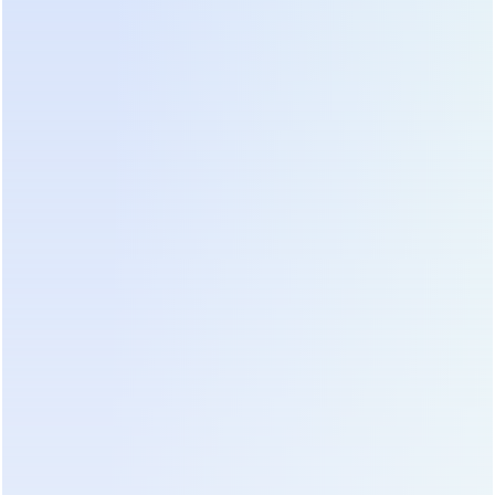
Наши системы менеджмента
сертифицированы на соответствие
требованиям международных
стандартов
ISO 9001
(менеджмент
качества),
ISO 14001
(экологический
менеджмент) и
ISO 45001
(менеджмент
безопасности труда и охраны здоровья). Это
подтверждает, что все процессы в компании
— от разработки до послепродажного
обслуживания — организованы на самом
высоком уровне.