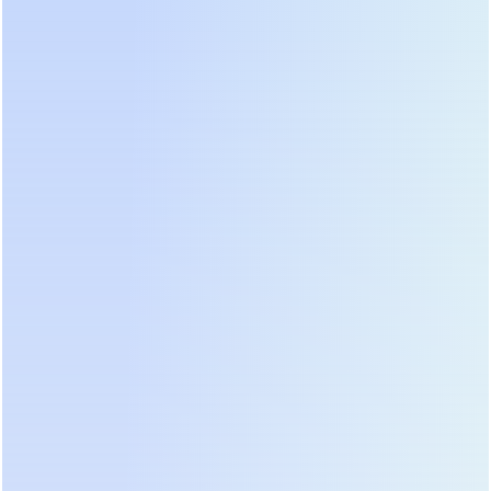
стабильность в сложных сетях, и
эксклюзивная для китайского рынка
технология ИБП на кинетических
накопителях, гарантирующая высочайшую
надежность и экологичность. Мы
непрерывно инвестируем в развитие, чтобы
наши решения отвечали самым
современным требованиям рынка.
Результат нашей работы — продукция,
способная эффективно работать в самых
суровых условиях, включая объекты
нефтегазовой отрасли и промышленные
предприятия, где надежность имеет
первостепенное значение.