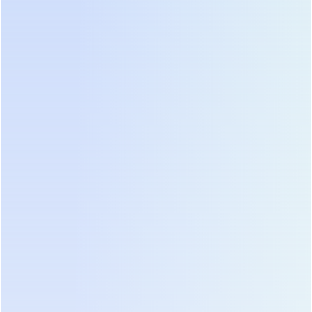
Сертификаты:
международное признание
качества и надежности
Качество и надежность продукции Prostar
подтверждены ведущими международными
и отраслевыми сертификатами, что является
объективным доказательством нашей
приверженности высоким стандартам.
Все
сертификаты имеют международное
признание, включая Российскую
Федерацию.