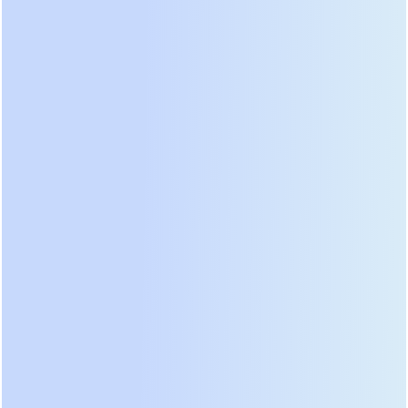
Производство и R&D:
Вертикальная интеграция как
основа качества
В основе нашего производства лежит
собственный современный завод
площадью 20 000 м², где развернуты
производственные линии, охватывающие
все ключевые направления: ИБП,
инверторы, системы накопления энергии и
оборудование для возобновляемой
энергетики. Это позволяет нам полностью
контролировать качество продукции на всех
этапах — от входного контроля сырья до