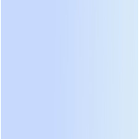
Наши системы защищают
инфраструктуру в финансовом секторе,
телекоммуникациях, электроэнергетике,
нефтехимической промышленности, на
транспорте, в образовании, а также в
государственных и военных учреждениях.
Среди наших клиентов — такие
крупнейшие организации, как Банк Китая,
China Mobile, China Telecom, Народная
страховая компания Китая, Пекинский
международный аэропорт "Шоуду",
Университет Цинхуа, Гуанчжоуская
таможня и Китайская национальная
нефтегазовая корпорация. Особого
упоминания заслуживает участие Prostar
в обеспечении бесперебойным
питанием объектов Олимпийских игр в