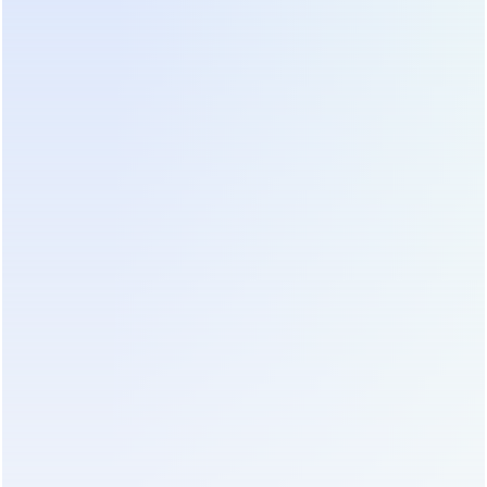
Double Conversion):
Обеспечивает наивысший
уровень защиты. Нагрузка всегда питается от
инвертора, переключение на батареи – 0 мс.
Идеален для чувствительного оборудования:
серверов, PLC, медицинской техники,
прецизионных станков. Именно этот тип
используется в большинстве промышленных
применений.
Преимущества использования
промышленного ИБП
Непрерывность процессов:
Предотвращает
остановку конвейеров, станков и другого
оборудования при перебоях сети.
Защита оборудования:
Фильтрует помехи, скачки
и провалы напряжения, продлевая срок службы