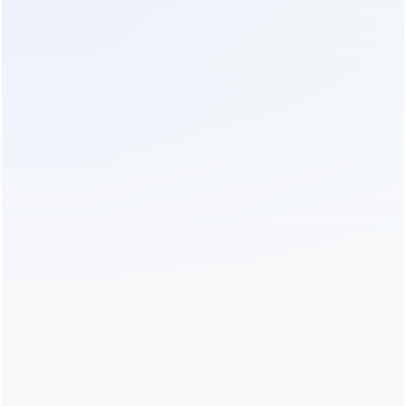
электроники.
Сохранность данных:
В автоматизированных
системах управления гарантирует корректное
завершение работы и сохранение параметров.
Снижение брака:
Стабильное питание ЧПУ-
станков обеспечивает точность обработки и
уменьшает процент брака.
Безопасность:
Обеспечивает работу аварийной
сигнализации и систем безопасности при
отключении электричества.
Как выбрать промышленный ИБП?
Критерий
Что учитывать
Есть ли двигатели (высокие