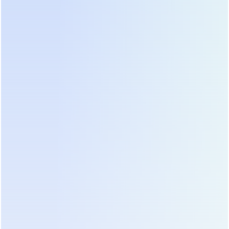
Резервный (Offline / Standby):
Самый простой тип.
Питает нагрузку от сети напрямую, а при её
пропадании переключает на инвертор. Время
переключения составляет несколько
миллисекунд. Подходит для нечувствительного
оборудования (освещение, простые двигатели).
Линейно-интерактивный (Line-Interactive):
Имеет
автоматический регулятор напряжения (AVR),
который стабилизирует выходное напряжение
без перехода на батареи при небольших
отклонениях. Время переключения – 2-4 мс.
Подходит для электроники, станков с ЧПУ
начального уровня.
Онлайн с двойным преобразованием (Online