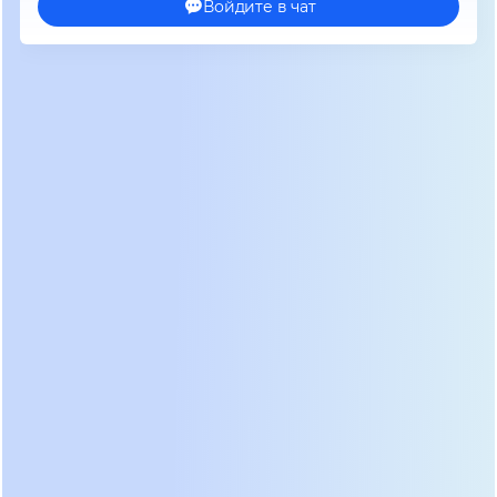
миллисекунд – нагрузка не замечает перебоя.
Основные компоненты промышленного ИБП:
Выпрямитель (Rectifier):
преобразует
переменный ток в постоянный, заряжает
батареи.
Инвертор (Inverter):
преобразует постоянный ток
обратно в переменный с чистой синусоидой.
Аккумуляторные батареи (Battery):
накапливают
энергию для резервного питания.
Статический байпас (Static
Bypass):
автоматически подключает нагрузку
напрямую к сети при перегрузке или
неисправности инвертора, обеспечивая
непрерывность.