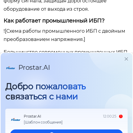
форму сигнала, защищая дорогостоящее
оборудование от выхода из строя.
Как работает промышленный ИБП?
![Схема работы промышленного ИБП с двойным
преобразованием напряжения.]
Большинство современных промышленных ИБП
работают по технологии двойного
преобразования (online). Это означает, что
поступающее переменное напряжение сначала
выпрямляется в постоянное, затем снова
преобразуется в переменное с идеальными
параметрами. Аккумуляторные батареи
постоянно подключены к промежуточной цепи
постоянного тока, поэтому при пропадании сети
переключение на батареи происходит за 0