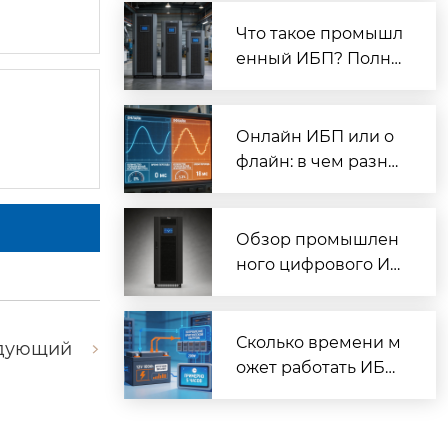
и СНЭ (стенд 16E84)
| Prostar
Что такое промышл
енный ИБП? Полно
е руководство по в
ыбору и применен
ию | Prostar
Онлайн ИБП или о
флайн: в чем разни
ца? Полное сравне
ние | Prostar
Обзор промышлен
ного цифрового ИБ
П Prostar ET10K: мо
щность, технологии,
применение | Prost
Сколько времени м
дующий
ar
ожет работать ИБП
от батарей? Кальку
лятор и формула | P
rostar