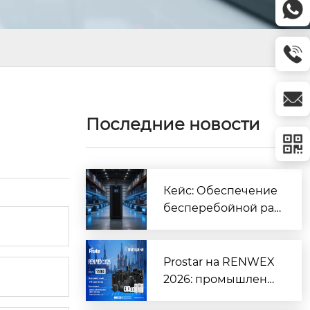
Последние новости
Кейс: Обеспечение
бесперебойной ра
боты крупного логи
стического центра |
Prostar
Prostar на RENWEX
2026: промышленн
ые ИБП, инверторы