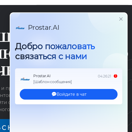
ШАЕМ ВАС К ОБС
Ю ВОПРОСОВ СО
ЧЕСТВА
 и предвосхищать постоянно меняющиеся
нтов. Мы используем различные ресурсы, чтобы
йти ожидания клиентов, неустанно работая над
ого сотрудничества с ними и предлагая
родуктовые решения.
 С НАМИ