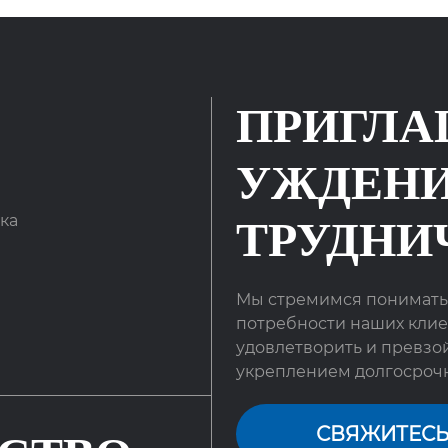
ПРИГЛА
УЖДЕНИ
ка
ТРУДНИ
Мы стремимся понимать
потребности наших клие
удовлетворить и превзо
укреплением долгосрочн
конкурентоспособные п
СВЯЖИТЕСЬ