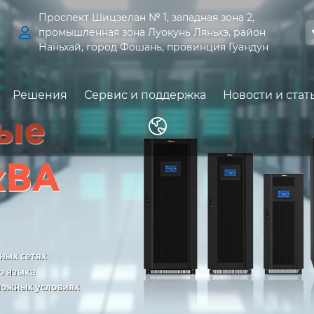
Проспект Шицзелан № 1, западная зона 2,

промышленная зона Луокунь Ляньхэ, район
Наньхай, город Фошань, провинция Гуандун
Решения
Сервис и поддержка
Новости и стат
