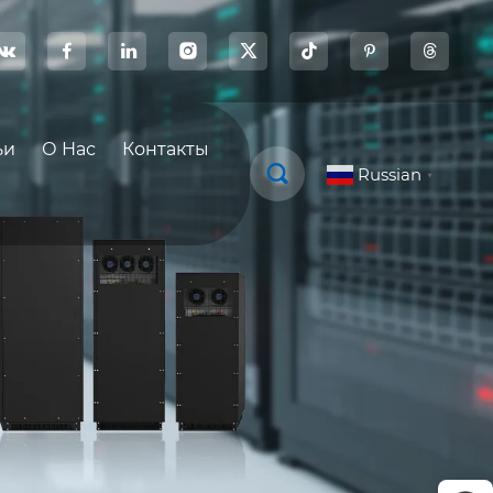








ьи
О Нас
Контакты

Russian
▼