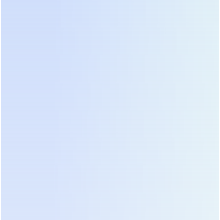
Производители вынуждены закладывать риски
колебания курсов валют в долгосрочные
контракты. Покупатели часто удивляются
разбросу цен на устройства схожей мощности.
Разница может достигать 40-50% между
бюджетными и премиальными моделями.
Понимание структуры затрат помогает избежать
переплаты за ненужные функции или, наоборот,
не сэкономить на критически важных
компонентах.
Основную долю в стоимости занимает силовая
электроника и система управления.
Качественные конденсаторы, дроссели и
транзисторы стоят дорого, но гарантируют
надежность. Дешевые аналоги снижают цену
продукта, но резко повышают риск отказа через