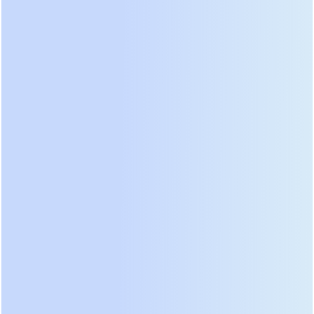
вес и упрощает логистику при монтаже в зданиях
со слабыми перекрытиями. Однако инженеры
должны помнить о специфике работы
биполярных транзисторов IGBT. Они
чувствительны к перегрузкам по току и требуют
качественного охлаждения. В наших проектах мы
всегда закладываем запас по мощности
инвертора не менее 20%. Это продлевает срок
службы силовых ключей и снижает риск
аварийного отключения при пусковых токах
двигателей или насосов.
Коэффициент мощности (Power Factor)
современных моделей достиг значения 1.0. Это
означает, что активная мощность в киловаттах
равна полной мощности в киловольт-амперах.
Раньше стандарт составлял 0.8 или 0.9, что