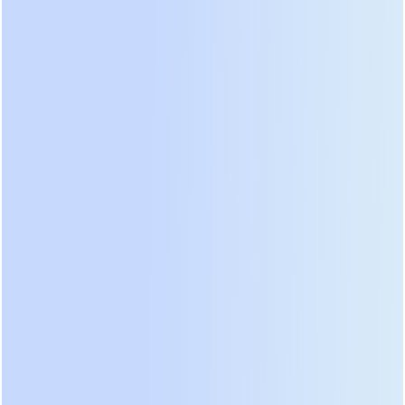
вынуждало покупателей переплачивать за
неиспользуемую реактивную составляющую.
Теперь вы платите только за полезную работу.
Например, модуль на 100 кВА теперь отдает
полноценные 100 кВт активной нагрузки. Такая
эффективность кардинально меняет экономику
проекта. Снижается количество необходимых
стоек, уменьшается занимаемая площадь и
упрощается система кондиционирования
серверной комнаты.
Важным аспектом является способность системы
работать с нелинейными нагрузками. Серверные
блоки питания, частотные приводы и
светодиодное освещение генерируют высшие
гармоники тока. Дешевые ИБП быстро