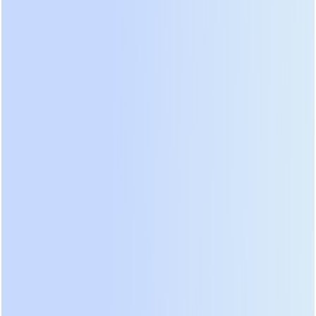
перегреваются или выходят в байпас при
наличии таких помех. Профессиональные модели
оснащены активными входными фильтрами и
широким диапазоном допустимых искажений.
Мы тестировали работу ведущих брендов при
подключении нагрузки с коэффициентом
нелинейных искажений (THDi) более 30%. Только
системы с двойным преобразованием
справились с задачей без перехода на обходную
линию. Это подтверждает их незаменимость в
современной инфраструктуре.
Рейтинг лучших моделей 2026
года: анализ лидеров рынка
Анализ рынка 2026 года выявил четкое
разделение между премиальным сегментом и