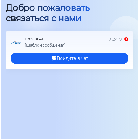
напряжение полностью выпрямляется в
постоянное, а затем инвертор снова генерирует
идеальную синусоиду. Это гарантирует полную
гальваническую развязку нагрузки от сети и
нулевое время переключения. В реальных
условиях эксплуатации мы фиксируем
стабильное выходное напряжение даже при
просадках сети до 50% от номинала. Такие
системы фильтруют любые помехи, всплески и
частотные колебания.
Переход на высокочастотные ШИМ-инверторы
позволил сократить габариты установок на 30-
40% по сравнению с трансформаторными
аналогами прошлых поколений. Отсутствие
тяжелого выходного трансформатора снижает