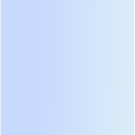
управления BMS, которая передает данные о
состоянии каждой ячейки непосредственно в
контроллер ИБП. Срок службы таких батарей
достигает 10-12 лет, что сопоставимо со сроком
службы самого источника питания. Хотя
начальная цена выше, совокупная стоимость
владения оказывается ниже за счет отсутствия
замен и снижения расходов на
кондиционирование.
Еще одним трендом стало внедрение эко-
режимов с КПД до 99%. В обычном режиме
двойного преобразования КПД составляет 96-
97%, что уже отличный показатель. Однако в
режиме высокой эффективности система
пропускает часть нагрузки напрямую от сети,
используя инвертор только для коррекции