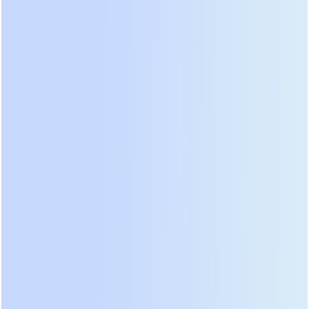
решениями среднего класса. Лидерами остаются
компании, инвестирующие в собственные
разработки силовой электроники и алгоритмов
управления батареями. Мы составили рейтинг на
основе реальных отзывов сервисных инженеров
и данных мониторинга тысяч установленных
систем. Первое место уверенно удерживают
серии с модульной архитектурой. Возможность
горячей замены силовых блоков без отключения
нагрузки стала обязательным требованием для
объектов первой категории надежности.
Модульные системы позволяют масштабировать
мощность поэтапно. Вы покупаете базовый шкаф
и наращиваете количество модулей по мере
роста бизнеса. Такой подход замораживает
капитальные затраты на старте. Если один модуль