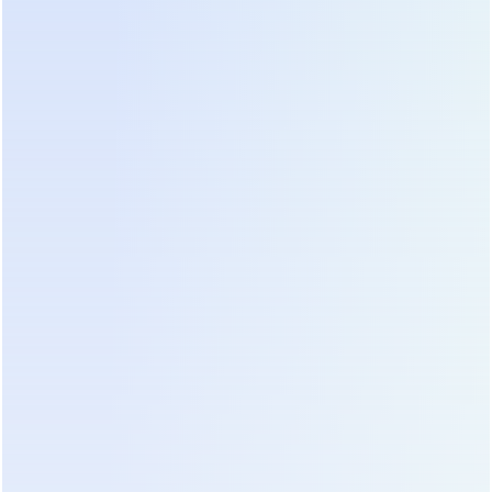
2-3 года эксплуатации. Мы видели случаи, когда
экономия 10% при покупке приводила к потерям
в миллионы рублей из-за простоя производства.
Поэтому при оценке коммерческого
предложения всегда запрашивайте
спецификацию используемых компонентов.
Производители открыто указывают бренды
ключевых элементов в технической
документации.
Батарейные комплекты составляют
значительную часть бюджета проекта. Часто цена
самого ИБП кажется привлекательной, но
стоимость аккумуляторов для обеспечения
требуемого времени автономии удваивает смету.
Здесь важно правильно рассчитать емкость.