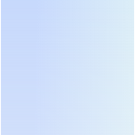
теперь доступна в любом регионе страны, а
сроки поставки запчастей сократились до
минимума. Для государственных заказчиков и
объектов с требованиями по
импортозамещению это становится решающим
фактором. Качество сборки выросло, а
функционал ничем не уступает зарубежным
аналогам.
Ценовая политика и факторы
формирования стоимости
Стоимость трехфазных систем бесперебойного
питания в 2026 году формируется под влиянием
нескольких ключевых факторов. Цена сырья,
особенно меди и лития, остается волатильной,
что напрямую влияет на конечный ценник.