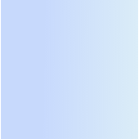
выходит из строя, остальные автоматически
перераспределяют нагрузку. Время
восстановления системы сокращается до
нескольких минут, необходимых для физической
установки нового блока. В отличие от
моноблочных решений, где ремонт может занять
дни, модульная архитектура обеспечивает
максимальную доступность. Для критически
важных процессов это единственно верный путь.
Среди конкретных моделей стоит выделить
серии, оснащенные интеллектуальными литий-
ионными батареями. Традиционные свинцово-
кислотные аккумуляторы требуют регулярного
обслуживания и контроля температуры. Новые
литиевые пакеты имеют встроенную систему