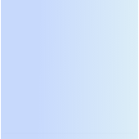
формы волны. При стабильной городской сети
это дает существенную экономию
электроэнергии. Наши замеры показывают
снижение тепловыделения в серверной на 15-
20% при использовании таких режимов. Важно
отметить, что переход между режимами
происходит бесшовно и незаметно для
защищаемого оборудования.
Не стоит игнорировать и отечественных
производителей, которые за последние два года
совершили мощный рывок. Локализация
производства компонентов и адаптация
программного обеспечения под российские
условия сделали их продукты
конкурентоспособными. Сервисная поддержка