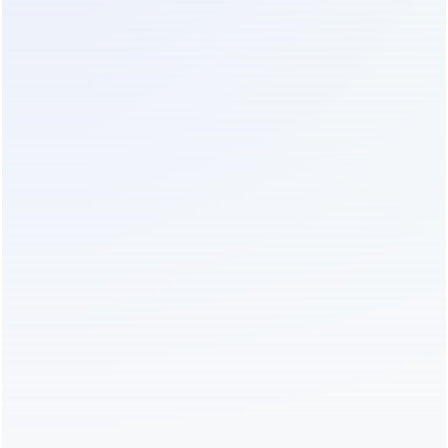
квалифицированных электриков это
обязательная опция. Самостоятельное
обслуживание сложных систем без допуска и
опыта запрещено правилами эксплуатации
электроустановок. Нарушение этих правил
аннулирует гарантию производителя.
Если вы планируете
купить трехфазный ибп
для
нового объекта, закладывайте в бюджет не только
оборудование, но и монтаж, пусконаладку и
обучение персонала. Скрытые расходы на
доставку тяжелых батарейных шкафов и подъем
их на этажи часто становятся неприятным
сюрпризом. Логистика крупногабаритных грузов
требует спецтехники и согласований. Грамотное
планирование позволяет избежать простоев