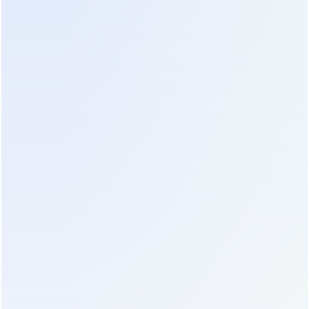
Избыточный запас ведет к недозаряду и
сульфатации пластин, а недостаток — к
преждевременному отключению нагрузки.
Профессиональный расчет учитывает глубину
разряда, температуру окружающей среды и
старение батарей. Мы рекомендуем
использовать онлайн-калькуляторы
производителей или обращаться к инженерам
для аудита проекта перед закупкой.
Сервисное обслуживание и гарантия также
влияют на итоговую цену. Расширенная гарантия
«все включено» может стоить дополнительно 15-
20% от стоимости оборудования ежегодно.
Однако она покрывает выезд специалистов,
замену расходников и профилактические работы.
Для объектов без собственного штата