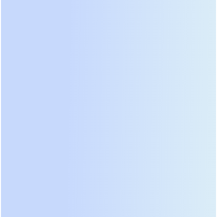
третий по мере установки новых серверов. Более
того, модульная архитектура часто поддерживает
резервирование N+1. Это означает, что если один
силовой модуль выйдет из строя, остальные
автоматически возьмут на себя его нагрузку, и
серверы продолжат работу без прерывания. В
нашей практике мы видели случаи, когда отказ
одного модуля в моноблочной системе приводил
к полному обесточиванию стойки, тогда как
модульная система успешно компенсировала
потерю.
Также важна масштабируемость времени
автономной работы. Стандартные ИБП
поставляются с внутренними батареями,
обеспечивающими 5-10 минут работы. Этого
достаточно для корректного завершения работы