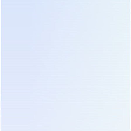
Стоит отметить один нюанс: онлайн-ИБП
потребляют больше энергии на собственные
нужды и выделяют больше тепла, чем резервные.
Это требует правильного расчета системы
кондиционирования. Однако стоимость
дополнительного охлаждения несопоставима со
стоимостью простоя бизнеса. Мы считаем это
оправданными операционными расходами.
Аккумуляторные батареи: срок
службы и факторы риска
Сердце любого ИБП — это аккумуляторная
батарея (АКБ). Чаще всего используются
свинцово-кислотные батареи типа VRLA (Valve
Regulated Lead Acid). Срок их службы составляет
3-5 лет, но этот показатель сильно зависит от