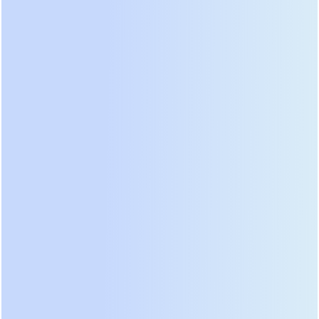
модульные системы.
Моноблочные ИБП представляют собой единое
устройство фиксированной мощности
(например, 3 кВА, 6 кВА, 10 кВА). Их
преимущество — низкая начальная стоимость и
простота развертывания. Однако их недостаток
очевиден: если ваша нагрузка вырастет с 2 кВт до
4 кВт, вам придется заменять весь ИБП на более
мощный, утилизируя старый. Это создает
электронные отходы и дополнительные
капитальные затраты.
Модульные стоечные ИБП позволяют
наращивать мощность путем добавления
силовых модулей в шасси. Вы можете начать с
одного модуля на 10 кВт и добавить второй или