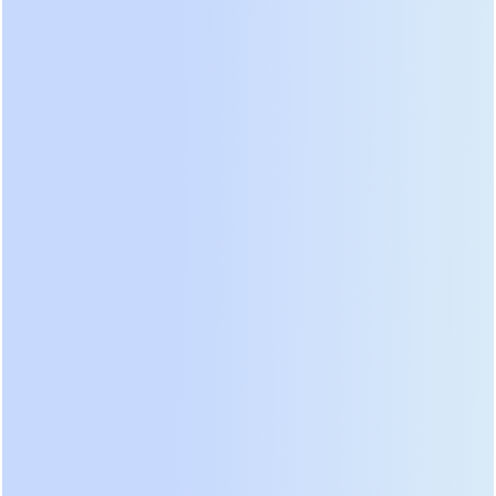
меньший уровень гармонических искажений
тока на входе (THDi < 3-5%) и компактные
габариты. Для серверных стоек, где пространство
ограничено единицами юнитов (U), компактность
имеет значение. Стандартный корпус высотой 2U
или 3U позволяет установить ИБП в стандартную
19-дюймовую стойку вместе с коммутационным
оборудованием, не занимая лишнее место в
машинном зале.
Обратите внимание на возможность горячего
замены компонентов (Hot-Swap). В серверной
среде простой недопустим. Возможность
заменить аккумуляторный модуль или
вентилятор охлаждения без выключения
нагрузки и без разборки корпуса — это