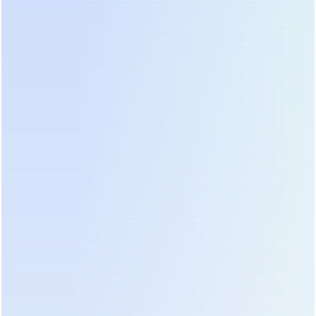
гальванической развязки нагрузки от сети.
Любая помеха, гармоника или микро-провал
проходит сквозь них к серверу. Онлайн-ИБП
постоянно преобразует переменный ток в
постоянный (выпрямитель), а затем снова в
переменный (инвертор). Аккумуляторная
батарея всегда подключена к звену постоянного
тока. Это означает, что качество выходного
напряжения не зависит от качества входного. Для
серверов с RAID-массивами и базами данных
даже миллисекундный провал может привести к
логическим ошибкам файловой системы.
Поэтому использование
стоечного онлайн ИБП
для серверных
является единственно верным
инженерным решением.