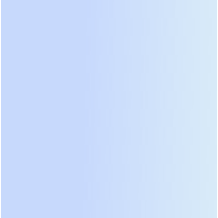
значительные потери энергии в виде тепла.
Новые модели с технологией ECO-режима или
высокой частотой переключения транзисторов
демонстрируют эффективность до 96-97%.
Разница в 5% может показаться небольшой, но
для дата-центра мощностью 100 кВт это экономия
тысяч долларов на охлаждении и электроэнергии
ежегодно. При выборе всегда запрашивайте
график зависимости КПД от нагрузки. Пиковая
эффективность часто достигается при 50-75%
загрузки, что является оптимальным режимом
работы.
Топология инвертора также играет роль. Мы
настоятельно рекомендуем устройства с IGBT-
транзисторами вместо старых тиристорных схем.
IGBT обеспечивают более чистый сигнал,