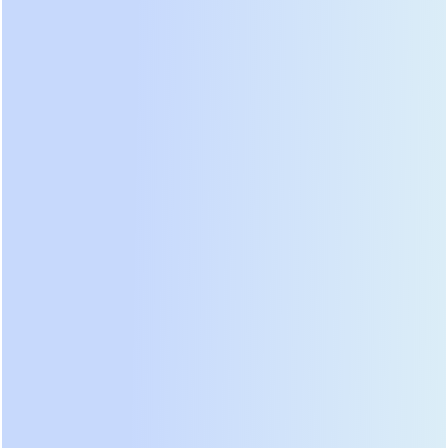
ОС или запуска дизель-генератора. Но если ваш
генератор запускается долго или его нет вовсе,
вам потребуется подключение внешних
аккумуляторных шкафов. Убедитесь, что
выбранный ИБП имеет зарядное устройство
повышенной мощности, способное заряжать
расширенный банк батарей за разумное время.
Слабое зарядное устройство станет “бутылочным
горлышком” при восстановлении после
длительного отключения.
Сравнение типов ИБП: почему
онлайн-технология
безальтернативна
На рынке представлены три основные
технологии ИБП: Off-Line (резервные), Line-