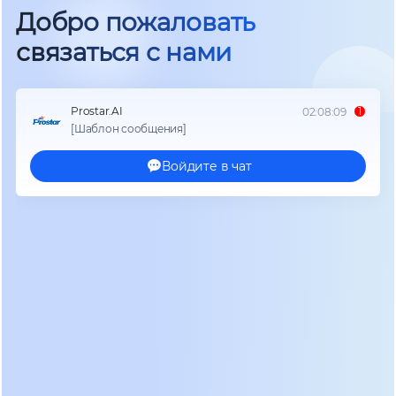
амперах (кВА). Однако для IT-нагрузки
критическим параметром является активная
мощность в киловаттах (кВт). Соотношение между
этими величинами определяет коэффициент
мощности (PF). Современные
стоечные онлайн
ИБП для серверных
должны иметь выходной
коэффициент мощности не менее 0.9, а лучше —
1.0. Это означает, что устройство мощностью 10
кВА сможет питать нагрузку до 9-10 кВт, тогда как
устаревшие модели с PF=0.8 ограничат вас всего
8 кВт полезной нагрузки.
Еще один параметр, который напрямую влияет
на надежность, — это КПД (эффективность) в
режиме онлайн. Традиционные онлайн-ИБП
имели КПД на уровне 90-92%, что означало