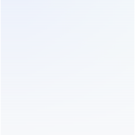
уровня, повреждающего химическую структуру
аккумулятора.
Существует альтернатива свинцовым батареям —
литий-ионные (Li-ion) аккумуляторы. Они дороже
на начальном этапе (в 2-3 раза), но имеют ряд
преимуществ для серверных:
Срок службы 8-10 лет (совпадает со сроком
обновления серверного парка).
Меньший вес и габариты (экономия места в
стойке).
Быстрая зарядка (восстановление емкости за 1-2
часа против 8-12 часов у свинца).
Устойчивость к высоким температурам (могут
работать при 30-40°C без существенной
деградации).
Если вы проектируете новую серверную с