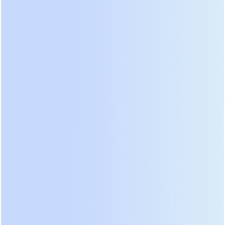
требование уровня Tier III и выше. Если
производитель не заявляет поддержку Hot-Swap
для батарейных блоков, такое решение подходит
только для небольших офисных серверных, но не
для критической инфраструктуры.
Архитектура и
масштабируемость: от одной
стойки до модульного ЦОД
Масштабируемость — это то, что отличает
профессиональное оборудование от бытового.
Когда вы покупаете
стоечный онлайн ИБП для
серверных
, вы должны думать не только о
текущей нагрузке, но и о перспективе роста на 3-
5 лет. Существует два основных подхода к
архитектуре: моноблочные устройства и