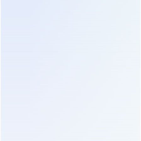
условий эксплуатации. Главный враг батарей —
температура. Каждый градус выше 25°C
сокращает срок службы батареи примерно на
10%. Если в вашей серверной стойке температура
достигает 35°C, батареи деградируют в два раза
быстрее.
Мы рекомендуем использовать ИБП с функцией
температурной компенсации заряда. Датчик
температуры, установленный на клеммах АКБ,
позволяет зарядному устройству адаптировать
напряжение подзаряда. Это значительно
продлевает жизнь батареям. Также обращайте
внимание на наличие функции глубокого
разряда с защитой. Если ИБП работает от батарей
длительное время, он должен отключиться до
того, как напряжение упадет ниже критического