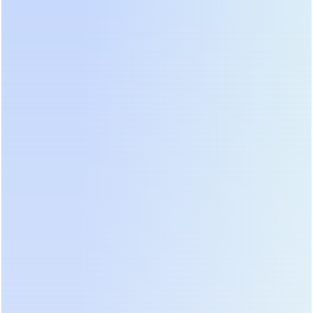
модели)
Отсутствует
Ступенчата
(работает
(AVR),
Стабилизация
только от
переключен
напряжения
батареи при
обмоток
отклонении)
трансформат
Защита от
частотных
Нет
Частичная
искажений
Допустимо д
Не
Применимость
некритичны
рекомендуется
в серверной
периферийн
(только для ПК)
устройств
Как видно из таблицы, Off-Line и дешевые Line-
Interactive модели не обеспечивают полной