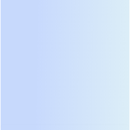
Interactive (линейно-интерактивные) и On-Line
(онлайн с двойным преобразованием). Для
серверного оборудования выбор должен быть
однозначным, но давайте разберем почему,
используя конкретные технические данные.
Line-Interacti
Off-Line
Характеристика
(Линейно-
(Резервный)
интерактивн
2-4 мс (рис
Время
4-10 мс (риск
сбоя
переключения
перезагрузки
чувствитель
на батарею
сервера)
блоков питан
Ступенчатая 
Форма
Ступенчатая
чистая
выходного
аппроксимация
синусоида
сигнала
синусоиды
(зависит от