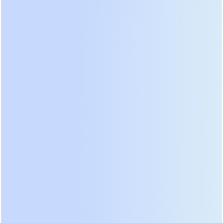
случаи стабильной работы таких устройств в
Якутии и на Алтае, где ночные температуры
опускались ниже -45°C.
Интеллектуальное управление нагрузкой вышло
на новый уровень. Современные прошивки
позволяют гибко настраивать приоритеты
источников питания без использования внешних
контроллеров. Пользователь может задать
алгоритм, при котором инвертор будет брать
энергию от солнца, затем разряжать аккумулятор
до определенного порога, и только после этого
переключаться на сеть или дизель-генератор.
Важным нововведением стала поддержка
двунаправленной связи по протоколам Modbus
TCP и CAN-Bus с большинством популярных