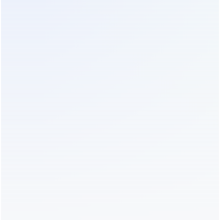
бюджет проекта необходимо с запасом в 15-20%
от текущих рыночных котировок. Ждать
существенного снижения цен в ближайшей
перспективе не стоит, так как спрос на
автономные системы в регионах с нестабильным
энергоснабжением продолжает расти
опережающими темпами.
Критические ошибки выбора и
технические ловушки
Первая и самая распространенная ошибка —
путаница между непрерывной мощностью и
пиковой. Многие пользователи выбирают
инвертор, ориентируясь на сумму мощностей
постоянно работающих приборов, игнорируя
пусковые токи двигателей. Компрессор