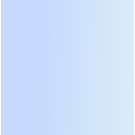
эти инверторы легко держат пусковые токи от
скважинных насосов мощностью 2.2 кВт, что часто
становится камнем преткновения для
конкурентов. Цена на них стабилизировалась, но
остается выше средней из-за высокого спроса.
Вторую строчку рейтинга занимает бренд
Voltronic Power, выпускающий продукцию под
марками Axpert, MPP Solar и множеством других
лейблов. Модели семейства King и VM III
показали отличную ремонтопригодность в
российских сервисных центрах. Конструкция этих
устройств модульная, что позволяет заменять
вышедшие из строя платы управления или
силовые ключи без замены всего блока. Мы
рекомендуем их для объектов, где важна