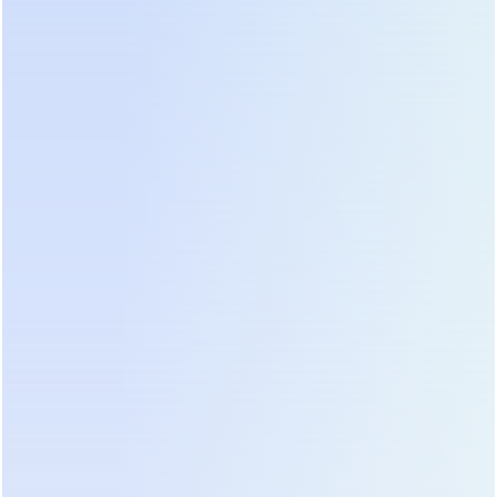
ценник. Средний диапазон цен на качественный
гибридный инвертор мощностью 5-6 кВт
варьируется от 85 000 до 140 000 рублей.
Устройства мощностью 10-12 кВт стоят в пределах
160 000 – 240 000 рублей. Попытки найти
надежное оборудование дешевле нижней
границы этого коридора обычно приводят к
покупке восстановленных единиц или моделей с
заниженными реальными характеристиками.
Структура стоимости включает не только само
железо. Значительную часть цены составляет
лицензионное программное обеспечение и
исследования, заложенные в алгоритмы работы.
Дешевые клоны известных брендов часто
копируют схемотехнику, но не могут
воспроизвести логику защиты и управления