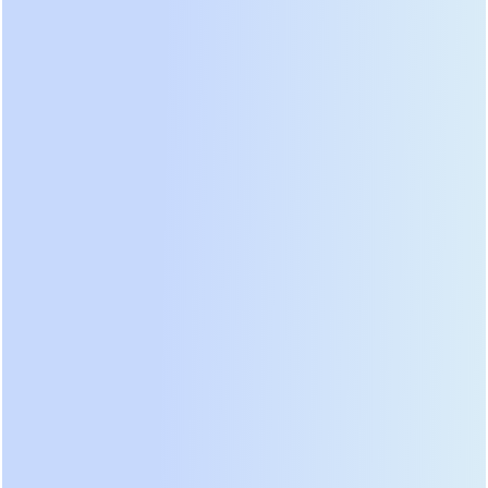
построения эффективных систем мощностью
свыше 5 кВт.
Рейтинг лучших моделей: анализ
лидеров рынка РФ и СНГ
Анализ текущего рынка выявил трех явных
лидеров, чье оборудование доказало надежность
в реальных условиях эксплуатации. Первое место
уверенно удерживают устройства бренда Deye,
несмотря на логистические сложности. Модели
серии SUN-8K/10K/12K-SG04LP3-EU остаются
эталоном функциональности. Их главное
преимущество — невероятная гибкость настроек
и способность работать с несимметричной
нагрузкой в трехфазном исполнении. Инженеры
отмечают высокую перегрузочную способность: