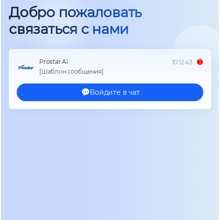
Технологический ландшафт 2026:
гибриды, микросети и адаптация
к холоду
Архитектура современных силовых блоков
сместилась в сторону полной гибридизации.
Чисто сетевые (on-grid) модели теряют
популярность в частном секторе из-за рисков
отключения центральной сети и невозможности
работы в островном режиме без
дополнительного оборудования. Лидерами
рынка 2026 года стали высоковольтные
гибридные инверторы с встроенными
контроллерами заряда MPPT и возможностью
параллельного объединения. Ключевым трендом
стало внедрение широкозонных