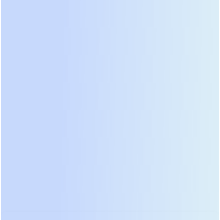
благодаря использованию промышленных
компонентов широкого температурного
диапазона. Для государственных объектов и
крупных коммерческих заказчиков этот вариант
часто является единственно возможным из-за
требований локализации.
Отдельно стоит упомянуть растущий сегмент
микросетевых решений от Huawei и Growatt. Хотя
их присутствие на рынке РФ ограничено
санкционными рисками, серые поставки
продолжаются. Эти инверторы обладают лучшим
на рынке дизайном и уровнем шума, что делает
их идеальными для установки внутри жилых
помещений. Их алгоритмы отслеживания точки
максимальной мощности (MPPT) работают