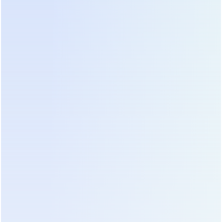
батареями. Это приводит к ускоренной
деградации дорогостоящих аккумуляторов, что в
итоге обходится владельцу дороже
первоначальной экономии. Мы настоятельно
советуем рассматривать стоимость владения
системой в горизонте 10 лет, а не только цену
покупки оборудования сегодня.
Логистика играет решающую роль.
Оборудование, ввезенное по официальным
каналам с полным пакетом документов и
сертификацией, всегда будет дороже
параллельного импорта. Однако для
коммерческих объектов наличие сертификатов
соответствия и деклараций является
обязательным требованием пожарных