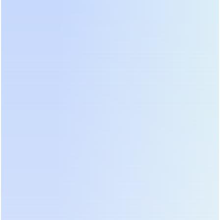
быстрее конкурентов при резком изменении
освещенности. Однако сложность ремонта и
отсутствие официальной поддержки делают их
рискованным выбором для удаленных объектов,
где нет доступа к квалифицированным
специалистам.
Ценовая политика и факторы
формирования стоимости в 2026
году
Ценообразование на рынке силовой
электроники в 2026 году зависит от множества
факторов, далеких от себестоимости
производства. Курсовые колебания,
логистические цепочки через третьи страны и
таможенные пошлины формируют финальный