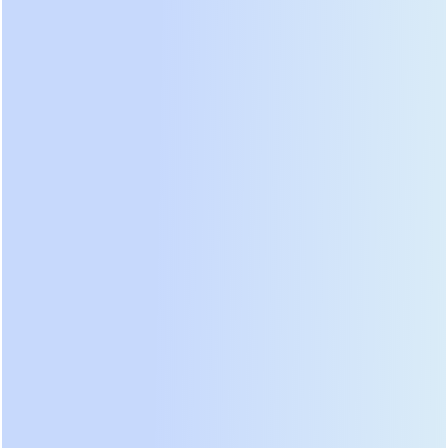
моделей литий-железо-фосфатных (LiFePO4)
батарей. Это обеспечивает точный мониторинг
состояния ячеек и предотвращает глубокий
разряд.
Напряжение шины постоянного тока также
претерпело эволюцию. Если раньше стандартом
для домашних систем были 48 вольт, то в 2026
году доминируют высоковольтные архитектуры
от 200 до 600 вольт. Высокое напряжение
снижает силу тока в кабелях, минимизирует
потери на нагрев проводников и позволяет
использовать более тонкие и дешевые медные
жилы. Кроме того, это повышает общий КПД
системы за счет снижения потерь в самом
преобразователе. Переход на высоковольтные
аккумуляторы стал обязательным условием для