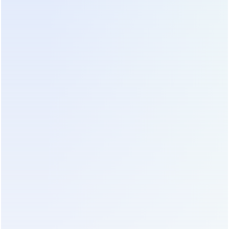
инспекций и страховых компаний. Отсутствие
бумаг может привести к отказу в выплате при
наступлении страхового случая. Для частных
домовладений этот фактор менее критичен, но
риск получения контрафакта возрастает
многократно при заказе через непроверенных
посредников.
Динамика цен на протяжении 2026 года
показывает тенденцию к постепенному росту,
связанному с удорожанием сырья (медь,
алюминий, редкоземельные металлы) и
усложнением логистики. Производители
переходят на долгосрочные контракты с
поставщиками компонентов, чтобы
зафиксировать цены, но это отражается на
конечной стоимости продукта. Планировать