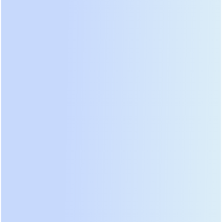
возможность быстрого восстановления своими
силами или силами местных электриков. Однако
их программное обеспечение требует более
тщательной настройки для корректной работы с
современными BMS аккумуляторов.
Третье место заняли российские сборки на базе
качественных китайских комплектующих, такие
как продукты от компании “СибКонтакт” или
“Энергия”. Эти устройства проходят
дополнительную адаптацию под местные нормы
и часто имеют русифицированные интерфейсы
“из коробки”. Их ключевое преимущество —
расширенная гарантия и наличие складов
запчастей внутри страны. В тестах на
морозостойкость они продемонстрировали
результаты, сопоставимые с лидерами рынка,