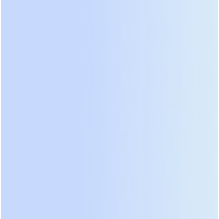
полупроводников на основе карбида кремния
(SiC). Эти компоненты снижают тепловыделение
на 30% и повышают эффективность
преобразования при частичной нагрузке, что
критично для облачной погоды.
Особое внимание инженеры уделили работе при
экстремально низких температурах. Стандартные
китайские модели прошлого поколения часто
уходили в защиту или резко снижали мощность
уже при -15°C. Новые серии, представленные в
2025-2026 годах, оснащаются активными
системами подогрева силовой электроники и
конденсаторов. Это позволяет устройствам
стартовать и выдавать номинальную мощность
даже при -30°C, если они установлены в
неотапливаемом помещении. Мы фиксировали