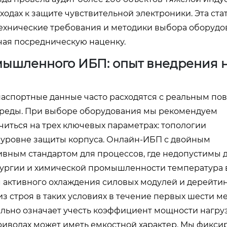
одах к защите чувствительной электроники. Эта ста
технические требования и методики выбора оборудо
чая посредническую наценку.
мышленного ИБП: опыт внедрения 
 паспортные данные часто расходятся с реальным п
среды. При выборе оборудования мы рекомендуем
иться на трех ключевых параметрах: топологии
 уровне защиты корпуса. Онлайн-ИБП с двойным
вным стандартом для процессов, где недопустимы 
лургии и химической промышленности температура 
м активного охлаждения силовых модулей и дерейти
 строя в таких условиях в течение первых шести м
льно означает учесть коэффициент мощности нагруз
иводах может иметь емкостной характер. Мы фикси