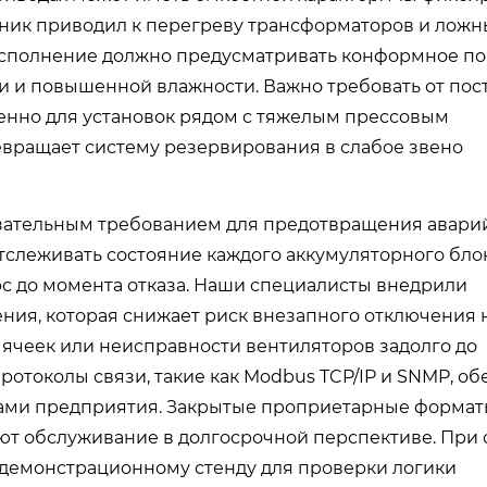
оник приводил к перегреву трансформаторов и лож
исполнение должно предусматривать конформное п
и и повышенной влажности. Важно требовать от по
енно для установок рядом с тяжелым прессовым
вращает систему резервирования в слабое звено
язательным требованием для предотвращения авари
слеживать состояние каждого аккумуляторного блок
с до момента отказа. Наши специалисты внедрили
ния, которая снижает риск внезапного отключения н
 ячеек или неисправности вентиляторов задолго до
отоколы связи, такие как Modbus TCP/IP и SNMP, о
ами предприятия. Закрытые проприетарные формат
яют обслуживание в долгосрочной перспективе. При
 демонстрационному стенду для проверки логики