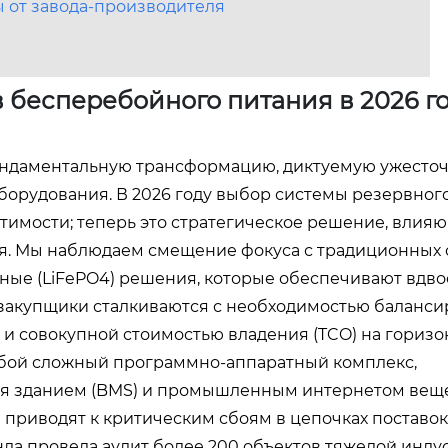
 от завода-производителя
бесперебойного питания в 2026 го
ндаментальную трансформацию, диктуемую ужесто
борудования. В 2026 году выбор системы резервног
тимости; теперь это стратегическое решение, влия
я. Мы наблюдаем смещение фокуса с традиционных 
ные (LiFePO4) решения, которые обеспечивают вдв
закупщики сталкиваются с необходимостью баланси
 совокупной стоимостью владения (TCO) на горизон
обой сложный программно-аппаратный комплекс,
 зданием (BMS) и промышленным интернетом вещей 
приводят к критическим сбоям в цепочках поставок
да провела аудит более 200 объектов тяжелой инду