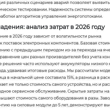
яция различных сценариев аварий позволяет выявит
тическом тестировании. Надежность системы опреде
оработки алгоритмов управления энергопотоками.
дения: анализ затрат в 2026 году
е в 2026 году зависит от волатильности рынка
к поставок электронных компонентов. Базовая стоим
ению с предыдущим периодом из-за перехода на яч
сравнение цен разных производителей без учета ко
е решения часто используют аккумуляторы низкого 
ода, удваивая итоговые расходы. Мы рассчитали мод
а в начальной цене составила 15%, а разница в расхо
ает не только стоимость самого устройства, но и рас
годное сервисное обслуживание. Скрытые затраты на
вышают стоимость самого оборудования в разы. Зав
тию на силовые модули до 5 лет, демонстрируют в