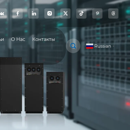








ьи
О Нас
Контакты

Russian
▼