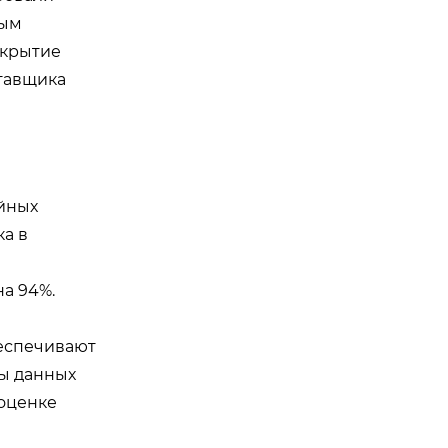
ным
окрытие
ставщика
йных
а в
а 94%.
беспечивают
ы данных
 оценке