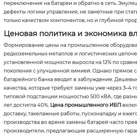
переключения на батареи и обратно в сеть. Эмул
дефекты логики управления, не заметные при ста
только качеством компонентов, но и глубиной пр
Ценовая политика и экономика вла
Формирование цены на промышленное оборудовани
редкоземельных металлов и логистических цепоче
установленной мощности выросла на 12% по сравн
поколения с улучшенной химией. Однако прямое 
батарейного банка вводит в заблуждение. Дешевы
качества, которые требуют замены уже через 3–4 г
типовой подстанции мощностью 500 кВА, где разниц
лет достигла 40%.
Цена промышленного ИБП
включ
доставку, такелажные работы, пусконаладку и еже
производства во время замены батарей часто пре
производители, предлагающие расширенную гаран