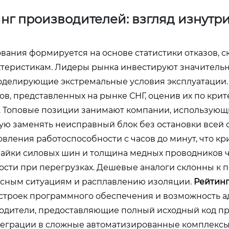
нг производителей: взгляд изнутр
ния формируется на основе статистики отказов, с
ктеристикам. Лидеры рынка инвестируют значитель
моделирующие экстремальные условия эксплуатации
в, представленных на рынке СНГ, оценив их по кри
. Топовые позиции занимают компании, использующ
ую заменять неисправный блок без остановки всей 
вления работоспособности с часов до минут, что кр
 пайки силовых шин и толщина медных проводников 
сти при перегрузках. Дешевые аналоги склонны к 
асным ситуациям и расплавлению изоляции.
Рейтин
астроек программного обеспечения и возможность 
водители, предоставляющие полный исходный код п
еграции в сложные автоматизированные комплексы