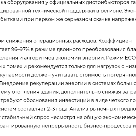
пка оборудования у официальных дистрибьюторов г
цированной технической поддержки в регионе. Эко
убытками при первом же серьезном скачке напряже
ом снижения операционных расходов. Коэффициент 
гает 96–97% в режиме двойного преобразования бл
оления и алгоритмов экономии энергии. Режим ECO,
ых помех и рекомендуется только для нагрузок с ни
окупаемости должен учитывать стоимость потерянног
. Внедрение рекуперации энергии в системах больш
тему отопления здания, дополнительно снижая затра
 требуют обоснования инвестиций в виде четкого г
 систем составляет 2–3 года. Анализ рыночных пред
ет стабильный спрос несмотря на общую экономичес
гарантированную непрерывность бизнес-процессов и