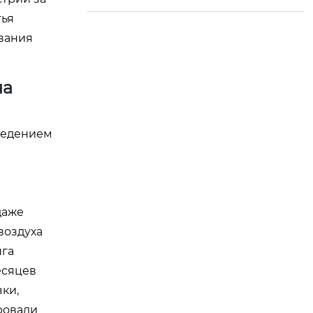
тья
вания
на
оведением
даже
воздуха
нга
есяцев
ки,
ровали