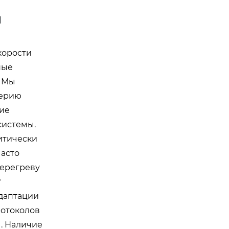
и
корости
ные
. Мы
терию
ие
системы.
итически
часто
перегреву
г
адаптации
ротоколов
. Наличие