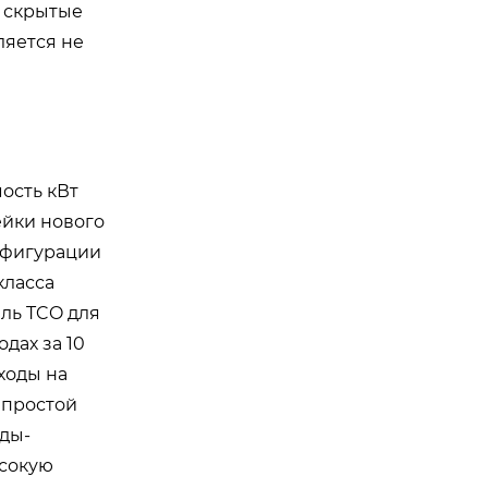
ь скрытые
ляется не
ость кВт
ейки нового
нфигурации
класса
ель TCO для
дах за 10
ходы на
 простой
оды-
ысокую