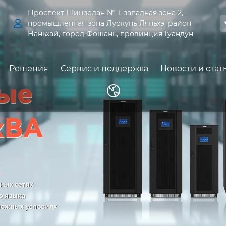
Проспект Шицзелан № 1, западная зона 2,

промышленная зона Луокунь Ляньхэ, район
Наньхай, город Фошань, провинция Гуандун
Решения
Сервис и поддержка
Новости и стат
