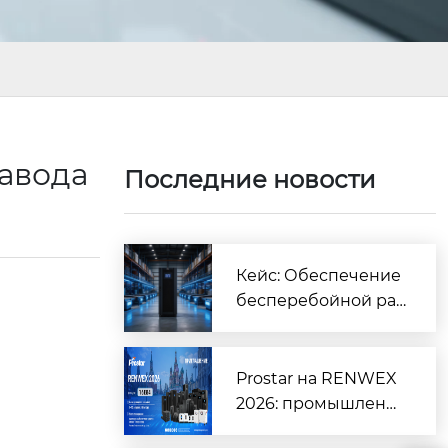
завода
Последние новости
Кейс: Обеспечение
бесперебойной ра
боты крупного логи
стического центра |
Prostar
Prostar на RENWEX
2026: промышленн
ые ИБП, инверторы