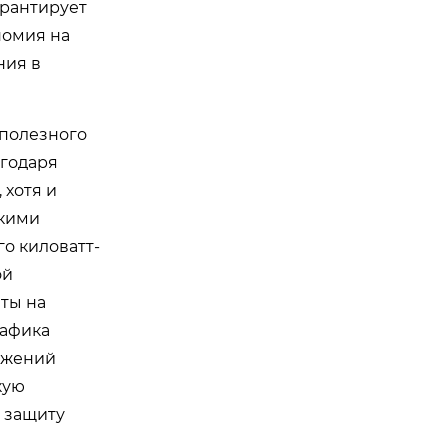
арантирует
номия на
ния в
полезного
агодаря
 хотя и
зкими
о киловатт-
ой
ты на
рафика
ложений
кую
 защиту