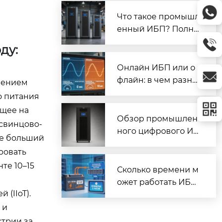
и СНЭ (стенд 16E84)
| Prostar
Что такое промышл
енный ИБП? Полно
е руководство по в
ду:
ыбору и применен
ию | Prostar
Онлайн ИБП или о
флайн: в чем разни
чением
ца? Полное сравне
о питания
ние | Prostar
ющее на
Обзор промышлен
свинцово-
ного цифрового ИБ
ое больший
П Prostar ET10K: мо
ровать
щность, технологии,
те 10–15
применение | Prost
Сколько времени м
ar
ожет работать ИБП
(IIoT).
от батарей? Кальку
лятор и формула | P
 и
rostar
стрии за