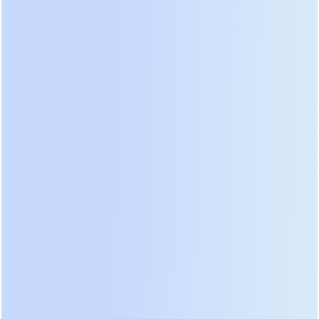
утечки и обеспечения безопасности персонала.
Высокий запас прочности полупроводниковых
ключей (тиристоров или мощных транзисторов),
работающих на низкой частоте коммутации,
снижает тепловыделение и электромагнитные
помехи. Мы неоднократно измеряли уровень
гармонических искажений тока на входе таких
систем и фиксировали значения, значительно
ниже предельных норм стандарта IEC 61000-3-12
даже без дополнительных фильтров.
Устойчивость к пиковым нагрузкам — главный
козырь данной технологии. Двигатели, насосы,
лазерные принтеры и медицинское
оборудование МРТ в момент запуска потребляют
ток, превышающий номинальный в 5-8 раз.
Высокочастотные ИБП с полупроводниковыми