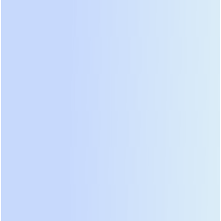
сетевого оборудования и порче жестких дисков,
исчезают после установки источника с
разделительным трансформатором.
Профессиональный подход к проектированию
всегда учитывает этот аспект как приоритетный.
Рейтинг лучших моделей
низкочастотных ИБП 2026 года
Анализ рынка 2026 года выявил четких лидеров,
которые сочетают надежность классической
схемотехники с современными системами
управления. Первое место в нашем рейтинге
занимает серия
PowerMaster LT
от
международного концерна, обновленная в
начале года. Эти модели мощностью от 10 до 80
кВА демонстрируют рекордный КПД до 94% в