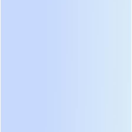
ключами, рассчитанными на работу в узком
диапазоне, часто уходят в защиту по перегрузке
или выходят из строя. Низкочастотный
трансформатор благодаря своей индуктивности
естественным образом ограничивает скорость
нарастания тока и аккумулирует энергию для
покрытия пика. В реальных проектах мы
сталкивались с ситуациями, когда подключение
нового компрессора приводило к отключению
всего серверного зала на высокочастотных
системах, тогда как соседний цех с
низкочастотными источниками продолжал
работать штатно. Способность выдавать
трехкратный номинальный ток в течение 10
секунд заложена в самой физике процесса
намагничивания сердечника.