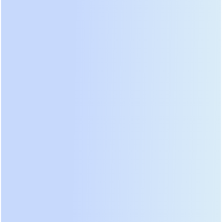
Гальваническая развязка также решает проблему
постоянного тока в сети, который губителен для
трансформаторов распределительных
подстанций и может вызвать их насыщение.
Низкочастотный ИБП блокирует протекание
постоянной составляющей от нагрузки обратно в
сеть. Это свойство делает его незаменимым в
старых зданиях с изношенной проводкой или в
регионах с низким качеством электроэнергии.
Кроме того, развязка позволяет формировать
собственную систему заземления для нагрузки,
что строго требуется регламентами для
операционных блоков и помещений с
компьютерной техникой класса А. Ошибки в
заземлении, приводящие к сбоям в работе