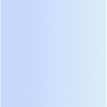
модель на 40 кВА оснащена усиленным входным
фильтром и способна работать в агрессивных
средах с запыленностью до класса IP54 без
дополнительного шкафа. Особенностью серии
является возможность параллельного
подключения до 8 единиц для создания
резервированных систем высокой мощности.
Инженеры компании внедрили уникальную
систему охлаждения трансформатора,
позволяющую эксплуатировать устройство при
температуре окружающей среды до +45°C без
дерейтинга мощности. В отзывах технических
директоров крупных заводов часто упоминается
способность этих ИБП выдерживать
многократные короткие замыкания на выходе
без повреждения силовой части. Цена на эти