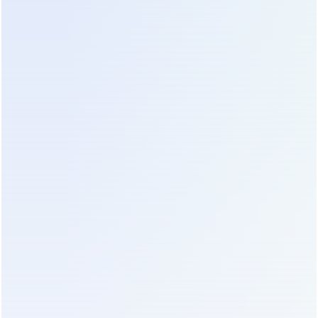
Низкочастотные модели проигрывают в весе и
занимаемой площади, так как медный
трансформатор на 50 Гц не может быть
миниатюризирован без потери свойств. Вес
аппарата на 20 кВА может достигать 200 кг, что
требует усиленного пола и специального
оборудования для монтажа. Зато они выигрывают
в живучести. Тиристоры и диоды, используемые в
низкочастотных схемах, имеют огромный запас
по току и напряжению. Ремонт такого устройства
часто сводится к замене одного компонента,
тогда как ремонт высокочастотного ИБП может
потребовать замены целого модуля управления
или инвертора. Срок службы низкочастотных
источников реально достигает 15-20 лет при
своевременной замене вентиляторов и