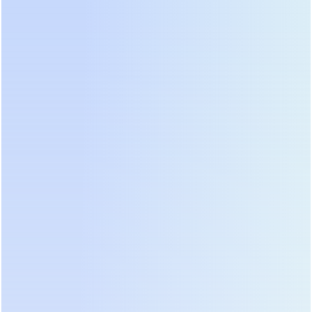
устройства выше средней, но она полностью
оправдана сроком службы в экстремальных
условиях.
Замыкает тройку лидеров линейка
EcoVolt LF
,
которая стала хитом продаж в сегменте малого и
среднего бизнеса. Производитель смог снизить
стоимость за счет локализации производства
трансформаторов, не пожертвовав качеством
меди и изоляции. Модели от 6 до 20 кВА
идеальны для медицинских клиник и небольших
серверных. Ключевое преимущество — тихая
работа и компактные (для низкочастотного
класса) габариты. Встроенный байпас с
механической блокировкой предотвращает
встречное включение сетей, что является частой