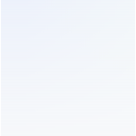
конденсаторов, тогда как высокочастотные
аналоги морально и физически устаревают через
7-10 лет.
Энергоэффективность ранее была слабым
местом низкочастотных систем, но разрыв
сократился до минимума. Современные модели
используют трансформаторы с аморфными
сердечниками и усовершенствованные
алгоритмы управления, достигая КПД 93-95%, что
сопоставимо с лучшими высокочастотными
образцами. Важно учитывать коэффициент
мощности нагрузки: низкочастотные ИБП лучше
справляются с нелинейными нагрузками,
характерными для современной электроники, не
снижая собственной мощности. При выборе