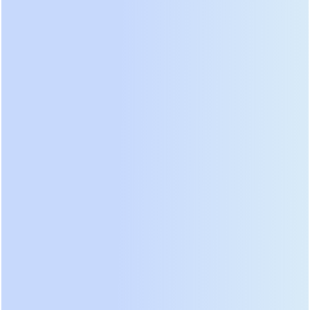
энергоэффективности.
Технические преимущества и
принцип работы низкочастотной
топологии
Фундаментальное отличие низкочастотного ИБП
кроется в расположении и назначении силового
трансформатора. В этой архитектуре
трансформатор стоит на выходе инвертора и
работает на промышленной частоте 50 Гц. Такая
конструкция выполняет двойную функцию: она
согласует напряжение батареи с напряжением
сети и обеспечивает гальваническую развязку
«вход-выход». Для оператора это означает полную
независимость выходной нейтрали от входной,
что критически важно для предотвращения токов