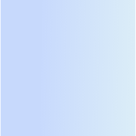
режиме двойного преобразования благодаря
использованию новых марок электротехнической
стали в трансформаторах и оптимизированным
алгоритмам ШИМ. Пользователи отмечают
исключительную стабильность выходного
напряжения при колебаниях входной сети в
диапазоне ±25%. Система мониторинга получила
поддержку протокола SNMP v3 и интеграцию с
популярными платформами управления
инфраструктурой без использования сторонних
шлюзов. Стоимость владения этой серией
остается одной из самых низких в классе за счет
модульной конструкции силовых блоков.
На второй позиции уверенно держится бренд
Titan Shield
, специализирующийся на решениях
для тяжелой промышленности. Их флагманская