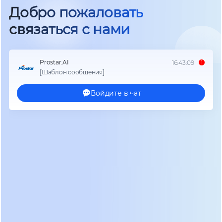
Однако анализ совокупной стоимости владения
(TCO) демонстрирует преимущество
низкочастотных решений на горизонте 5-7 лет.
Отсутствие необходимости в частом
обслуживании силовой части и высокая
ремонтопригодность отдельных модулей
снижают операционные расходы. Инженеры
сервисных служб подтверждают: заменить
сгоревший тиристор или диод в низкочастотном
блоке проще и дешевле, чем перепаять сложную
высокочастотную плату управления с плотным
монтажом компонентов. Именно поэтому
рейтинг лучших моделей этого года возглавляют
бренды, сохранившие приверженность
классической архитектуре, адаптировав её под
современные требования мониторинга и