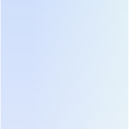
ошибкой неквалифицированного персонала при
обслуживании. Тесты независимой лаборатории
показали, что время переключения на батареи и
обратно у этой серии минимально и не вызывает
перезагрузки даже самого чувствительного
оборудования. Если вы планируете купить
эффективное решение для офиса или клиники,
эта серия заслуживает пристального внимания.
Сравнительный анализ:
Низкочастотные против
Высокочастотных ИБП
Выбор между двумя топологиями часто сводится
к конфликту между ценой закупки и стоимостью
рисков. Высокочастотные ИБП выигрывают в
габаритах, весе и начальной цене, что делает их