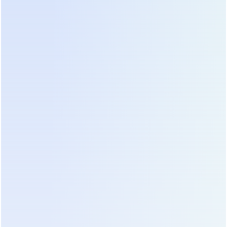
привлекательными для арендованных офисных
помещений с ограничениями по нагрузке на
перекрытия. Однако их слабое место —
отсутствие гальванической развязки и низкая
перегрузочная способность.
Полупроводниковые ключи в высокочастотных
инверторах работают на частотах в десятки
килогерц, что требует сложных схем защиты и
быстро деградирует при частых перегрузках.
Статистика отказов показывает, что процент
выхода из строя силовой части у
высокочастотных моделей в три раза выше при
эксплуатации в сетях с нестабильным
напряжением. Для критически важных объектов
экономия 20-30% на этапе покупки может
обернуться миллионами убытков от простоя.