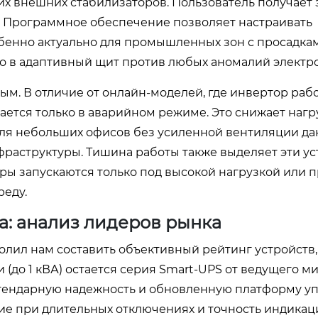
х внешних стабилизаторов. Пользователь получает 
. Программное обеспечение позволяет настраивать
обенно актуально для промышленных зон с просадкам
во в адаптивный щит против любых аномалий электро
м. В отличие от онлайн-моделей, где инвертор раб
ается только в аварийном режиме. Это снижает нагр
ля небольших офисов без усиленной вентиляции д
аструктуры. Тишина работы также выделяет эти ус
ы запускаются только под высокой нагрузкой или п
реду.
а: анализ лидеров рынка
олил нам составить объективный рейтинг устройств,
(до 1 кВА) остается серия Smart-UPS от ведущего м
легендарную надежность и обновленную платформу у
ние при длительных отключениях и точность индикац