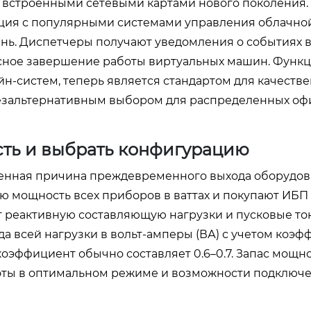
с встроенными сетевыми картами нового поколения.
ация с популярными системами управления облачно
нь. Диспетчеры получают уведомления о событиях 
сное завершение работы виртуальных машин. Функц
н-систем, теперь является стандартом для качеств
безальтернативным выбором для распределенных оф
сть и выбрать конфигурацию
енная причина преждевременного выхода оборудов
ю мощность всех приборов в ваттах и покупают ИБП 
 реактивную составляющую нагрузки и пусковые то
а всей нагрузки в вольт-амперы (ВА) с учетом коэ
 коэффициент обычно составляет 0.6–0.7. Запас мощн
оты в оптимальном режиме и возможности подключе