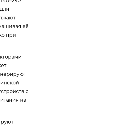
 140–290
 для
олжают
знашивая её
ко при
екторами
жет
генерируют
цинской
стройств с
итания на
ируют