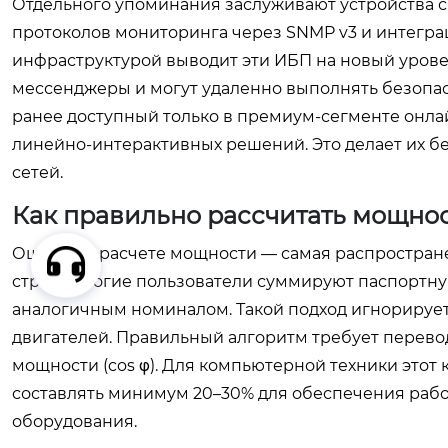
Отдельного упоминания заслуживают устройства 
протоколов мониторинга через SNMP v3 и интегр
инфраструктурой выводит эти ИБП на новый урове
мессенджеры и могут удаленно выполнять безопа
ранее доступный только в премиум-сегменте онлай
линейно-интерактивных решений. Это делает их 
сетей.
Как правильно рассчитать мощно
Ошибка в расчете мощности — самая распростран
строя. Многие пользователи суммируют паспортну
аналогичным номиналом. Такой подход игнорирует
двигателей. Правильный алгоритм требует перевод
мощности (cos φ). Для компьютерной техники этот
составлять минимум 20–30% для обеспечения раб
оборудования.