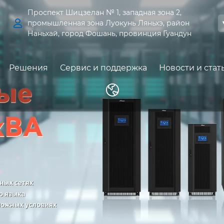
Проспект Шицзелан № 1, западная зона 2,

промышленная зона Луокунь Ляньхэ, район
Наньхай, город Фошань, провинция Гуандун
Решения
Сервис и поддержка
Новости и стат
