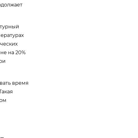
одолжает
атурный
пературах
ических
не на 20%
ри
вать время
Такая
дом