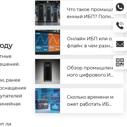
и СНЭ (стенд 16E84)
| Prostar
Что такое промышл
енный ИБП? Полно
е руководство по в
ыбору и применен
ию | Prostar
Онлайн ИБП или о
году
флайн: в чем разни
ца? Полное сравне
стные
ние | Prostar
решений.
Обзор промышлен
у
ного цифрового ИБ
и, ранее
П Prostar ET10K: мо
 оснащения
щность, технологии,
купателей
применение | Prost
Сколько времени м
ar
линейная
ожет работать ИБП
от батарей? Кальку
лятор и формула | P
ит ли
rostar