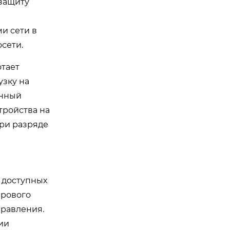
защиту
и сети в
сети.
отает
узку на
анный
тройства на
ри разряде
 доступных
ирового
правления.
ии