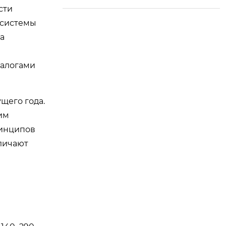
сти
-системы
а
налогами
щего года.
им
ринципов
тличают
я