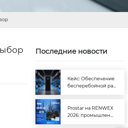
зор
выбор
Последние новости
Кейс: Обеспечение
бесперебойной ра
боты крупного логи
стического центра |
Prostar
Prostar на RENWEX
2026: промышленн
ые ИБП, инверторы