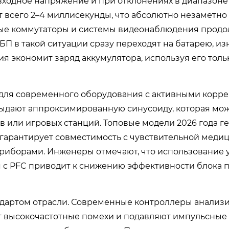
входное напряжение и при отклонениях в диапазоне
т всего 2–4 миллисекунды, что абсолютно незаметно
вые коммутаторы и системы видеонаблюдения прод
П в такой ситуации сразу переходят на батарею, и
я экономит заряд аккумулятора, используя его толь
для современного оборудования с активными корр
ыдают аппроксимированную синусоиду, которая мо
в или игровых станций. Топовые модели 2026 года 
о гарантирует совместимость с чувствительной меди
иборами. Инженеры отмечают, что использование у
с PFC приводит к снижению эффективности блока п
ндартом отрасли. Современные контроллеры анализ
ют высокочастотные помехи и подавляют импульсные