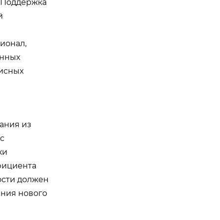
 Поддержка
й
в
ионал,
енных
исных
ания из
с
ки
ффициента
ости должен
ния нового