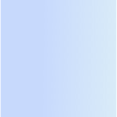
режимом (Eco-Mode) пропускает сеть напрямую
на нагрузку, активируя инвертор только при
сбоях. Однако мы рекомендуем использовать
этот режим с осторожностью в сетях с низким
качеством напряжения. Более продвинутым
решением стал режим высокого КПД (High-
Efficiency Mode), где инвертор работает
параллельно с байпасом. Система динамически
регулирует поток энергии, сохраняя качество
выходного сигнала. Лучшие образцы 2026 года
демонстрируют КПД до 97.5% при 50% нагрузке и
до 96% при полной загрузке. Разница в 1-2%
кажется незначительной, но для установки 300
кВА это экономия десятков тысяч киловатт-часов
ежегодно.