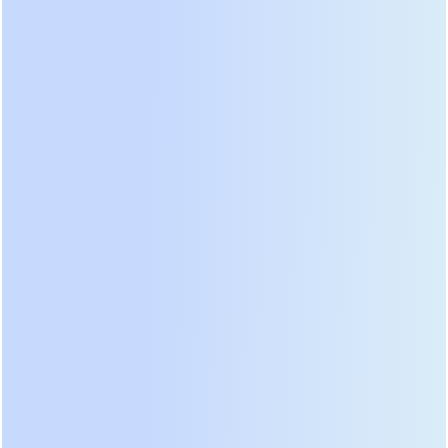
гарантировать стабильность питания критически
важных узлов.
Обзор ведущих производителей
и анализ модельного ряда 2026
Рынок источников бесперебойного питания
разделился на три четких сегмента: премиум,
средний класс и бюджетные решения. Лидеры
премиум-сегмента, такие как Vertiv, Schneider
Electric и Eaton, задают тон технологическому
развитию. Их модели 2026 года оснащены
встроенными системами предиктивной
аналитики на базе искусственного интеллекта.
Датчики постоянно мониторят состояние
конденсаторов, вентиляторов и батарей,
прогнозируя отказы за недели до их