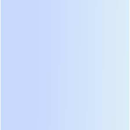
сравнению с моделями пятилетней давности.
Наш опыт внедрения показывает, что эти
системы отлично справляются с задачами в
коммерческих ЦОД и промышленных
предприятиях. Однако сервисная поддержка
может варьироваться в зависимости от региона
присутствия дилера. Перед покупкой
обязательно уточните наличие
сертифицированных инженеров в вашем городе.
Отсутствие квалифицированного персонала
превратит современное устройство в груду
металла при первой серьезной поломке.
Бюджетный сегмент привлекает низкой
стоимостью, но скрывает множество
компромиссов в конструкции. Часто здесь