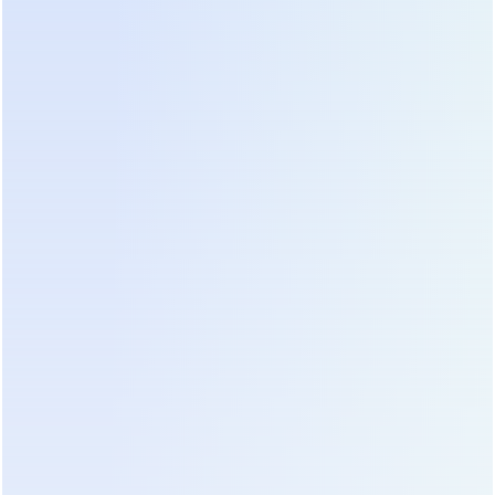
операционные расходы. Мы подсчитали, что
затраты на охлаждение помещения для
свинцовых батарей составляют до 15% от общего
энергобаланса ИБП. Частая замена блоков
создает логистические сложности и проблемы с
утилизацией опасных отходов.
Литий-железо-фосфатные (LiFePO4)
аккумуляторы совершили революцию в
индустрии ИБП к 2026 году. Их срок службы
достигает 10-15 лет, что сопоставимо со сроком
службы самого источника бесперебойного
питания. Плотность энергии у лития в три раза
выше, что позволяет уменьшить занимаемую
площадь в несколько раз. Мы размещали
компактные шкафы с литиевыми батареями