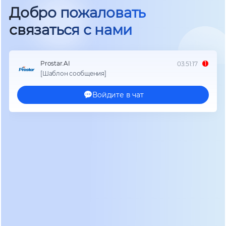
отсутствие времени переключения при
пропадании сети. Сигнал проходит через
выпрямитель, заряжает батареи и затем
инвертор создает идеальную синусоиду на
выходе. Мы фиксируем переход отрасли от
устаревших тиристорных выпрямителей к
высокочастотным IGBT-транзисторам. Новые
компоненты снижают гармонические искажения
входного тока до уровня менее 3%. Это позволяет
использовать генераторы меньшей мощности
без риска их перегрева или отключения.
Коэффициент мощности выходной нагрузки
(kVA/kW) стал стандартом де-факто для
оборудования 2025-2026 годов. Раньше
соотношение составляло 0.8, что означало