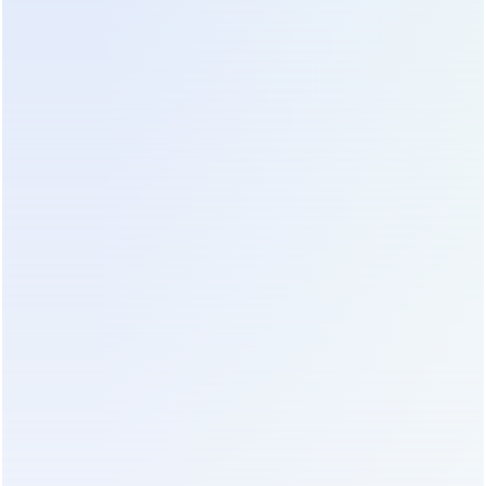
прямо в серверных залах, экономя драгоценное
пространство. Отсутствие необходимости в
специальном вентилируемом помещении для
батарей упрощает архитектуру ЦОД.
Термостабильность новых химических составов
позволяет работать при температурах до 45
градусов без деградации. Это снижает нагрузку
на системы кондиционирования и сокращает
углеродный след объекта.
Экономическое обоснование перехода на литий
стало очевидным для большинства проектов.
Хотя начальная цена литиевого блока выше на
40-60%, совокупная стоимость владения ниже
уже на пятом году эксплуатации. Отсутствие
затрат на замену батарей и снижение расходов
на охлаждение дают быструю окупаемость.