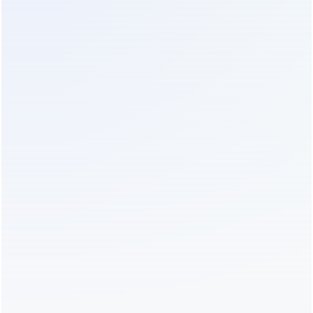
Производители ИБП теперь калибруют
алгоритмы заряда специально под химию лития,
продлевая жизнь ячеек. Встроенные системы
управления батареей (BMS) защищают от
переразряда, перезаряда и короткого замыкания
на уровне каждой ячейки. Мы рекомендуем
выбирать модели с возможностью «горячей»
замены модулей батарей. Это позволяет
проводить обслуживание без отключения
защищаемой нагрузки.
Тем не менее, свинцовые аккумуляторы
сохраняют свои позиции в определенных нишах.
Проекты с ограниченным бюджетом на
капитальные затраты (CAPEX) все еще выбирают
классику. Также свинец предпочтителен в