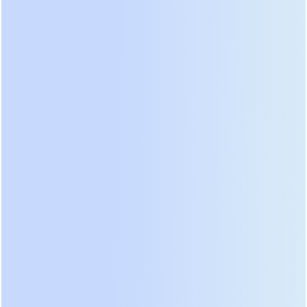
необходимость завышать мощность ИБП для
активных нагрузок. Сегодня ведущие
производители выпускают модели с единичным
коэффициентом мощности (1.0). Такой
ибп 300 ква
отдает полную активную мощность в киловаттах,
соответствующую его номиналу в киловольт-
амперах. Это дает возможность подключить
больше серверного оборудования в ту же самую
инфраструктуру. Инженеры должны учитывать
этот параметр при проектировании новых залов
ЦОД. Ошибка в расчетах приведет к недостатку
резервирования именно в момент пиковой
нагрузки.
Эффективность преобразования энергии вышла
на первый план из-за роста тарифов на
электричество. Топология с экономичным