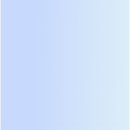
используются более дешевые компоненты с
меньшим сроком службы. Системы охлаждения
могут быть шумными и неэффективными при
высоких нагрузках. Мы неоднократно
сталкивались с ситуациями, когда заявленные
характеристики не соответствовали реальным
показателям под нагрузкой. Такие
ибп 300 ква
подходят для некритичных нагрузок или как
временное решение до модернизации
инфраструктуры. Использование их для защиты
ядерных систем баз данных или финансового
транзакционного процессинга недопустимо.
Риск потери данных многократно превышает
сэкономленные средства. Всегда требуйте
протоколы независимых испытаний перед
подписанием контракта.