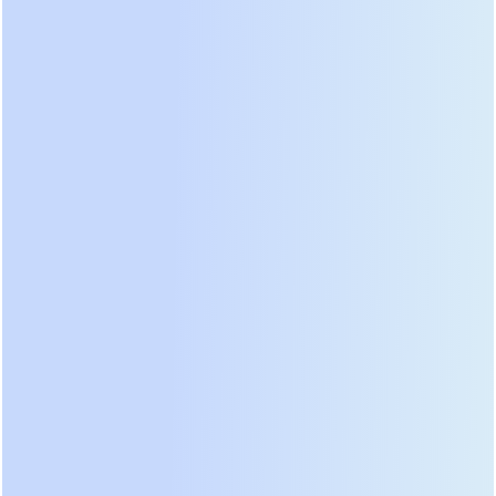
Параллельная работа нескольких модулей
обеспечивает необходимую отказоустойчивость
и масштабируемость. Конфигурация N+1
позволяет системе продолжать работу даже при
выходе одного блока из строя. Современные
протоколы связи синхронизируют фазы
выходного напряжения с точностью до
микросекунд. Мы настоятельно советуем
избегать смешивания оборудования разных
поколений или производителей в одной
параллельной шине. Прошивки могут по-разному
интерпретировать команды управления, что
ведет к циркулирующим токам и аварийному
отключению. Проверка совместимости должна
стать обязательным этапом перед вводом
системы в эксплуатацию. Только так можно