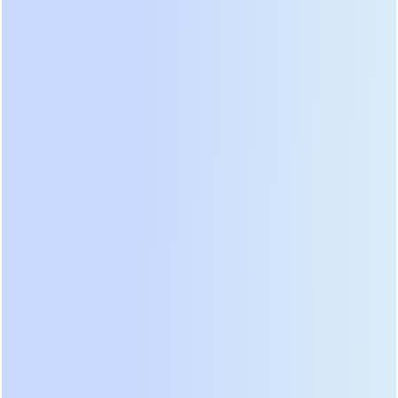
возникновения. Мы тестировали флагманскую
линейку одного из этих брендов в условиях
реальной нагрузки дата-центра. Результат
показал бесшовное переключение и стабильную
работу при температуре окружающей среды до
40 градусов Цельсия. Цена таких решений
высока, но она окупается за счет минимизации
рисков простоя.
Производители среднего звена, включая Huawei,
Delta Electronics и местные сборщики,
предлагают агрессивное соотношение цены и
качества. Они активно внедряют литий-ионные
батареи в стандартную комплектацию, что
раньше было прерогативой дорогого сегмента.
Компактность этих устройств поражает:
занимаемая площадь уменьшилась на 30% по