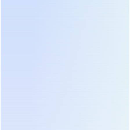
как и электрические параметры.
Литий-ионные против свинцово-
кислотных батарей: экономика и
эксплуатация
Выбор типа аккумуляторной батареи определяет
габариты, вес и долговечность всей системы
бесперебойного питания. Традиционные
свинцово-кислотные аккумуляторы (VRLA)
десятилетиями служили отраслевым стандартом.
Они дешевы в закупке и хорошо изучены
техническим персоналом. Однако их срок службы
редко превышает 3-5 лет даже в идеальных
температурных условиях. Чувствительность к
перегреву требует мощных систем
кондиционирования, что увеличивает