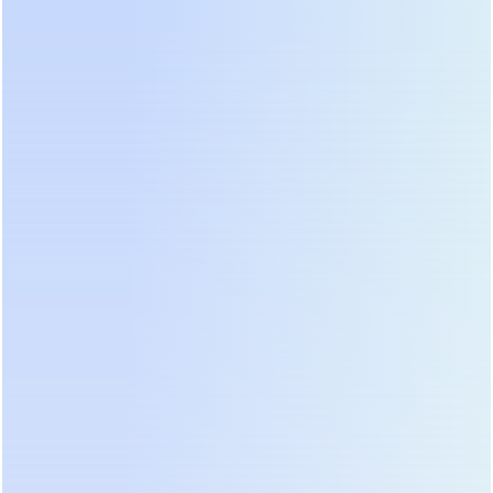
Тренд 2026 года — интеграция экосистем
управления энергией. Ведущие вендоры
предоставляют единые платформы для
мониторинга всего парка ИБП. Программное
обеспечение позволяет удаленно обновлять
прошивки, настраивать графики тестирования
батарей и получать отчеты об
энергопотреблении. Открытые протоколы
Modbus, SNMP и BACnet обеспечивают легкую
интеграцию с системами диспетчеризации
здания. Мы видим, как заказчики все чаще
требуют наличия API для подключения к
собственным системам аналитики.
Производители, игнорирующие этот запрос,
быстро теряют долю рынка. Гибкость настройки
становится таким же важным критерием выбора,