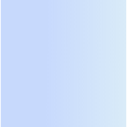
видеонаблюдения.
Форма выходного сигнала:
Чистая синусоида
критична для двигателей насосов и
компрессоров; аппроксимированная синусоида
допустима лишь для импульсных блоков питания
ПК.
Перегрузочная способность:
Качественный ИБП
должен выдерживать 150% нагрузки в течение 30-
60 секунд без перехода на байпас, чтобы покрыть
пусковые токи.
Мы часто сталкиваемся с ситуацией, когда
пользователь покупает дешевую модель с
модифицированной синусоидой для
циркуляционного насоса отопления. Через
полгода насос начинает гудеть, перегреваться и
выходит из строя. Экономия двух тысяч рублей
оборачивается заменой дорогостоящего
оборудования. Всегда проверяйте