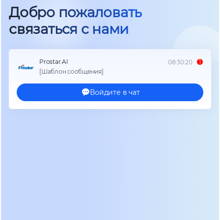
либо к переплате за избыточные характеристики,
либо к катастрофическому отказу системы в
критический момент. Многие пользователи
ошибочно полагают, что сумма мощностей
подключенных устройств равна требуемой
мощности ИБП. Это опасное заблуждение
игнорирует пусковые токи двигателей,
реактивную составляющую нагрузки и
необходимый резерв для деградации батарей со
временем. Правильный подход требует запаса
мощности минимум 20-30% от пикового
потребления.
Топология устройства определяет его
способность фильтровать помехи и удерживать
частоту. В 2026 году мы четко разграничиваем