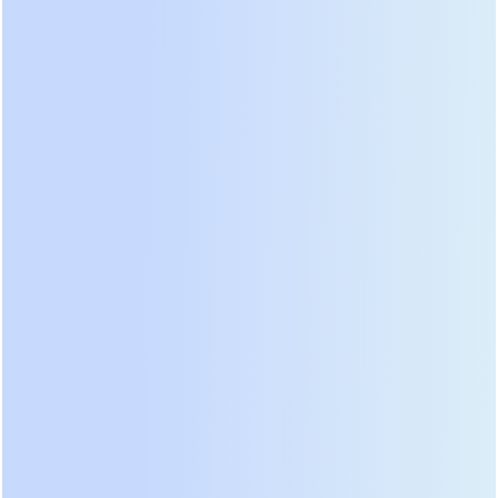
портов коммуникации из коробки.
Средний сегмент (1-3 кВА) наиболее востребован
для защиты серверных стоек и инженерного
оборудования загородных домов. Лидеры этой
категории обладают возможностью подключения
внешних батарейных блоков для увеличения
времени автономии до нескольких часов.
Ключевым фактором успеха здесь становится
качество зарядного устройства: оно должно
иметь температурную компенсацию, чтобы не
перезаряжать аккумуляторы летом и
недозаряжать зимой. Модели без термодатчика
на клеммах АКБ мы однозначно исключаем из
рекомендации для круглогодичной эксплуатации.
Промышленный сегмент (от 3 кВА и выше)