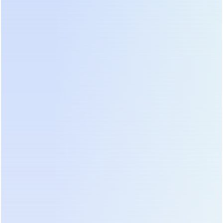
Для IT-инфраструктуры приоритетом является
стабильность частоты и возможность удаленного
мониторинга. Интеграция с системами
управления дата-центром через SNMP или сухие
контакты становится обязательной. Топовые
модели позволяют корректно завершать работу
операционных систем при длительном
отключении электричества. В 2026 году
стандартом стала поддержка протоколов
шифрования данных при передаче телеметрии,
что закрывает вопросы кибербезопасности
периметра физической инфраструктуры.
Категория: Бытовая техника и оргтехника
Здесь баланс смещается в сторону стоимости и
простоты использования. Пользователям не