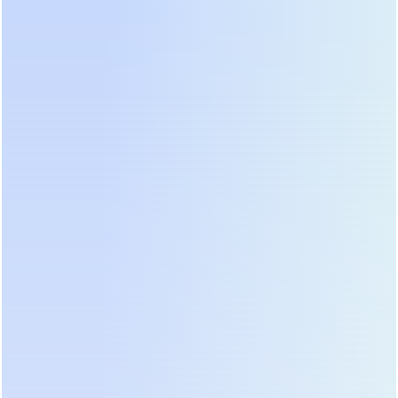
Специфика защиты отопительного оборудования
диктует жесткие требования к форме сигнала и
времени автономии. Насосы и платы управления
котлов крайне чувствительны к гармоническим
искажениям. Лучшим выбором остаются
специализированные ИБП с чистой синусоидой
и возможностью подключения внешних
аккумуляторов. Популярностью пользуются
модели, способные работать в широком
диапазоне входных напряжений, так как в
частном секторе проблемы с сетью носят
сезонный характер. Важно выбирать устройство с
функцией “холодного старта” и защитой от
глубокого разряда.
Категория: Серверное оборудование и
рабочие станции