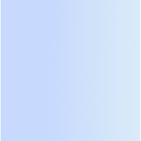
спецификацию на предмет формы выходного
напряжения. Если в паспорте указано
“ступенчатая аппроксимация” или не указана
синусоида явно — не рискуйте подключать
индуктивную нагрузку.
Еще один скрытый параметр — диапазон
входного напряжения, при котором ИБП не
переходит на батареи. Узкий диапазон
(например, 180-260 В) приведет к постоянному
разряду аккумуляторов даже при
незначительных скачках в сети, убивая их за год.
Современные модели 2026 года предлагают
расширенный диапазон работы от 140 до 290 В
без использования емкости батарей. Это
продлевает жизнь АКБ в разы и снижает шум от