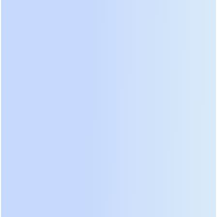
три класса устройств. Резервные (Off-line) модели
подходят только для некритичной техники вроде
принтеров или простых светильников, где
допустимы кратковременные перебои в 4-10 мс
при переходе на батарею. Линейно-
интерактивные приборы корректируют
напряжение ступенчато, используя
автотрансформатор, что эффективно при частых
колебаниях, но бесполезно при искажении
формы синусоиды. Только онлайн-ИБП (On-line)
обеспечивают идеальную синусоиду и нулевое
время переключения, постоянно питая нагрузку
от инвертора.
Онлайн-топология:
Обязательна для серверов,
медицинских приборов, газовых котлов с
чувствительной электроникой и систем