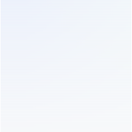
железо-фосфатные (LiFePO4) аккумуляторы,
которые все чаще встречаются в новых моделях,
стоят дороже при покупке, но служат 10 и более
лет. Математика проста: переплата в 30% за
литиевую версию окупается отсутствием затрат
на замену батарей в среднесрочной
перспективе. Кроме того, литий легче и
компактнее, что важно для ограниченных
пространств.
Энергоэффективность напрямую влияет на счета
за электричество. Разница в КПД между моделью
90% и моделью 96% кажется незначительной, но
для устройства, работающего 24/7, это сотни
киловатт потерь в год. В пересчете на деньги за 5
лет эта разница может превысить стоимость