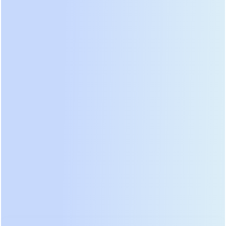
требует особой надежности и возможности
параллельного включения для масштабирования
мощности. Здесь доминируют онлайн-системы с
двойным преобразованием и высоким КПД
(выше 94%). Важнейшим критерием становится
наличие ручного байпаса для безопасного
обслуживания без обесточивания нагрузки.
Топовые модели 2026 года оснащаются цветными
дисплеями с детальной диагностикой каждого
узла, позволяющей предсказать отказ
компонента до его возникновения. Ниже
представлен подробный разбор конкретных
категорий.
Категория: Защита газовых котлов и систем
отопления