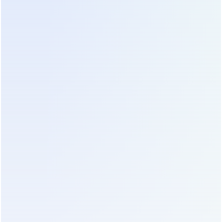
кислотных элементов, курсовых колебаний и
логистических издержек. Однако начальная
стоимость покупки составляет лишь 40-50% от
общей суммы владения устройством на
протяжении пяти лет. Остальная часть бюджета
уходит на замену аккумуляторных батарей,
электроэнергию на потери при преобразовании
и потенциальный ремонт. Дешевое устройство с
низким КПД и слабым зарядным током может
обойтись дороже премиального аналога уже к
третьему году эксплуатации.
Аккумуляторы — самый дорогой расходный
материал. Свинцово-кислотные батареи требуют
замены каждые 3-4 года, особенно если они
работают в теплых помещениях или
подвергаются частым циклам разряда. Литий-