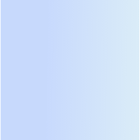
вентиляторов, которые включаются только при
реальной работе инвертора. При выборе
обязательно уточняйте этот параметр в
технической документации.
Рейтинг лучших моделей 2026
года: анализ лидеров рынка
Рынок источников бесперебойного питания в
2026 году представлен тремя основными
группами производителей: российские бренды с
глубокой локализацией, проверенные азиатские
гиганты и нишевые европейские решения,
оставшиеся в наличии у дистрибьюторов. Наш
рейтинг составлен на основе статистики
ремонтов, отзывов сервисных центров и
результатов нагрузочного тестирования. Мы