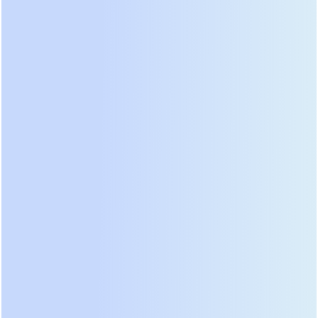
оценивали не только паспортные данные, но и
реальное поведение устройств в экстремальных
условиях: при перегреве, глубоких просадках
сети и длительной работе от батарей.
В сегменте малой мощности (до 1 кВА) для дома и
малого офиса лидируют модели с возможностью
горячей замены батарей и интеллектуальным
управлением. Здесь важна компактность и
низкий уровень шума. Российские компании
значительно улучшили качество сборки, внедрив
автоматизированные линии контроля пайки. Их
устройства теперь редко уступают именитым
предшественникам в надежности, но
выигрывают в доступности сервиса. Азиатские
бренды сохраняют лидерство в соотношении
цена/функционал, предлагая широкий набор