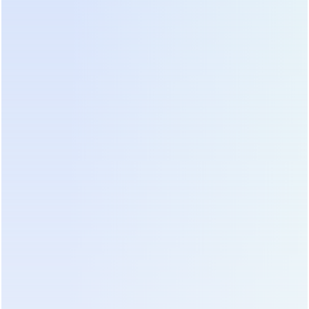
нужны сложные настройки, им требуется
принцип “подключил и забыл”. Линейно-
интерактивные устройства с ЖК-дисплеем,
показывающим текущее напряжение, занимают
эту нишу. Они эффективно сглаживают
ежедневные скачки, защищая блоки питания
компьютеров и телевизоры от выгорания.
Компактный форм-фактор и возможность
монтажа на стену делают их идеальными для
жилых помещений.
Ценовая политика и экономика
владения: считаем реальную
стоимость
Цена на ИБП 220В в 2026 году формируется под
влиянием стоимости литиевых и свинцово-