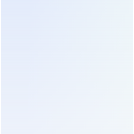
Энергоэффективность напрямую влияет на
операционные расходы. КПД современных
онлайн-ИБП достигает 96-97% в экономичных
режимах работы. Разница в 1-2% кажется
незначительной, но для станции мощностью 500
кВт это сотни тысяч рублей сэкономленной
электроэнергии ежегодно. Кроме того,
выделяемое тепло требует мощного
кондиционирования. Более эффективный ИБП
греется меньше, что позволяет снизить
мощность климатической системы и
дополнительно сократить затраты. При расчете
совокупной стоимости владения (TCO) за 10 лет
эти факторы становятся определяющими.
Государственные программы субсидирования и