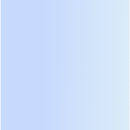
решением остается онлайн-ИБП с двойным
преобразованием энергии. Они полностью
изолируют нагрузку от входной сети, выдавая
идеальную синусоиду независимо от искажений
во внешней линии. Линейно-интерактивные
модели, популярные в быту, имеют время
переключения 4-10 миллисекунд. Для
современной цифровой техники этого
достаточно, чтобы вызвать сброс процессоров
или потерю данных в транзакционных
терминалах. Онлайн-системы обеспечивают
нулевое время переключения, так как инвертор
работает постоянно.
Время автономной работы рассчитывается
исходя из конкретных сценариев эвакуации или