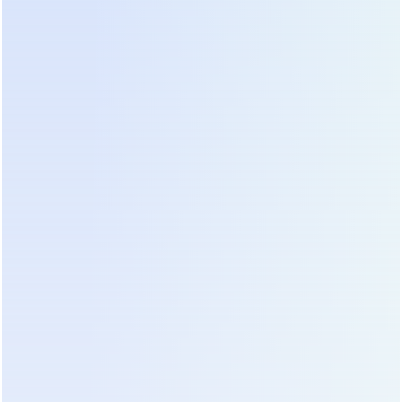
регионе эксплуатации.
Скрытые расходы часто становятся неприятным
сюрпризом. Доставка тяжелых батарейных стоек
на верхние этажи исторических зданий вокзалов
требует специальных подъемных механизмов и
согласования с охраной памятников архитектуры.
Усиление пола под весом свинцовых
аккумуляторов может потребовать капитальных
строительных работ. Проектирование кабельных
трасс в стесненных условиях существующих
технических помещений увеличивает стоимость
монтажных работ. Все эти нюансы должны быть
учтены в смете на этапе аудита. Игнорирование
их приводит к остановке проекта на полпути и
штрафам за срыв сроков.