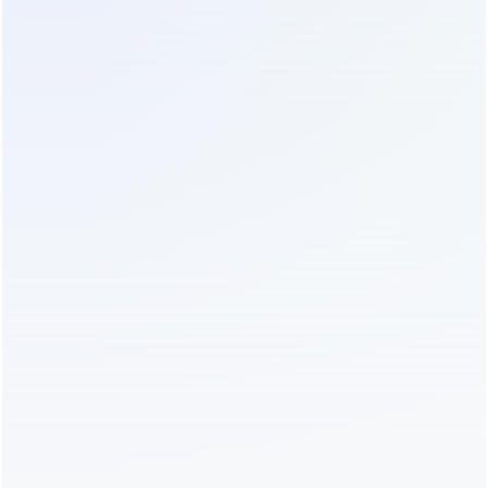
налоговые льготы для модернизации
транспортной инфраструктуры могут
существенно снизить нагрузку на бюджет. В 2026
году действуют механизмы компенсации части
затрат на внедрение энергоэффективного
оборудования. Грамотное оформление
документации и соответствие техническим
регламентам открывает доступ к этим средствам.
Финансовый директор проекта должен тесно
сотрудничать с техническими специалистами для
подготовки обоснования инвестиций. Правильно
структурированный проект окупается не только
за счет предотвращения убытков от простоев, но
и за счет прямой экономии на электроэнергии и
сервисах.
Профессиональный монтаж и