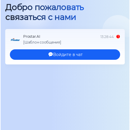
состояние которого неизвестно до момента
катастрофы. Мы наблюдаем тенденцию перехода
от линейно-интерактивных схем к онлайн-ИБП
двойного преобразования с модульной
архитектурой. Такая конструкция позволяет
наращивать мощность без остановки нагрузки и
заменять неисправные блоки «на горячую». Для
вокзала, работающего 24/7, возможность
обслуживания без отключения пассажирских
потоков является абсолютным приоритетом.
Климатический фактор играет решающую роль в
России и странах СНГ. Технические помещения
вокзалов часто не имеют полноценного
кондиционирования зимой или перегреваются
летом. Стандартные свинцово-кислотные
батареи теряют до 50% емкости при температуре