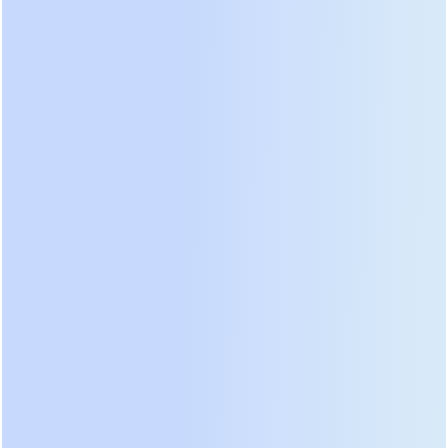
ниже нуля и деградируют в разы быстрее при
жаре выше 30 градусов. Профессиональный
подход требует установки термостатируемых
шкафов или использования литий-железо-
фосфатных (LiFePO4) накопителей, которые
стабильнее работают в широком диапазоне
температур. Цена такого решения выше, но срок
службы окупает первоначальные вложения уже
через три года эксплуатации.
Законодательные нормы ужесточились. Новые
регламенты требуют обязательного наличия
автоматизированных систем диагностики и
интеграции с общестанционными
диспетчерскими пультами. Простого наличия
резерва энергии теперь недостаточно; система