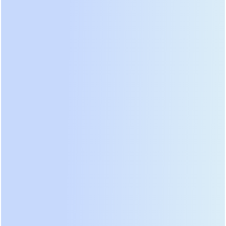
ИБП позволяют добавлять силовые блоки по
мере увеличения парка оборудования. Если вы
купите моноблочную систему мощностью 100
кВА, а через год нагрузка вырастет до 120 кВА,
придется менять весь агрегат. Модульная
архитектура решает эту проблему добавлением
одного шкафа мощностью 20-50 кВА. Это также
повышает отказоустойчивость: при выходе
одного модуля из строя остальные продолжают
питать нагрузку в режиме N+1. Такая
конфигурация настоятельно рекомендуется для
объектов первой категории надежности.
Функции интеллектуального управления выходят
на первый план. Современный контроллер
должен поддерживать протоколы SNMP, Modbus