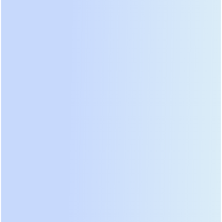
завершения технологических процессов. На
малых станциях достаточно 15-30 минут для
корректного закрытия баз данных и включения
дизель-генераторов. Крупные транспортные
узлы требуют нескольких часов автономии для
поддержания работы освещения, турникетов и
связи в ожидании восстановления центральной
сети. Здесь ключевым параметром становится
емкость батарейного банка. Использование
старых технологий АКБ требует огромных
площадей и усиления перекрытий из-за веса
свинца. Современные литиевые стойки
занимают в 3 раза меньше места при той же
емкости.
Масштабируемость системы — критический
параметр для растущих вокзалов. Модульные