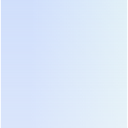
Анализ рынка показывает широкий разброс цен
в зависимости от бренда и страны
происхождения компонентов. Европейские и
американские бренды сохраняют премиальный
сегмент, предлагая расширенную гарантию и
глубокую интеграцию с западным ПО. Азиатские
производители, особенно китайские гиганты,
заняли нишу оптимального соотношения цены и
качества, предлагая функционал топ-уровня на
30-40% дешевле. Российские сборщики активно
развивают направление, используя импортные
ячейки и собственную силовую часть, что делает
их предложение привлекательным с точки
зрения логистики и доступности запчастей.
Выбор вендора должен базироваться не только
на цене, но и на наличии сервисных центров в