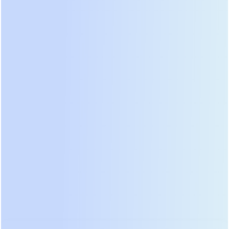
и сухие контакты для интеграции в общую
систему диспетчеризации здания (BMS).
Оператор в диспетчерской видит не просто факт
работы от батарей, а остаточное время,
температуру каждого блока, историю событий и
прогноз ресурса конденсаторов. Удаленный
доступ позволяет инженерам службы поддержки
проводить диагностику и обновлять прошивки
без выезда на объект. Эта функция существенно
снижает эксплуатационные расходы и ускоряет
реакцию на инциденты.
Ценообразование и
бюджетирование проекта в
условиях 2026 года
Стоимость внедрения системы бесперебойного