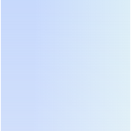
питания складывается из множества факторов, и
цена самого устройства часто составляет лишь
40-50% от общего бюджета. В 2026 году
наблюдается рост цен на литий и
редкоземельные металлы, что напрямую влияет
на стоимость аккумуляторных банков. Однако
снижение цены на силовую электронику
благодаря локализации производства частично
компенсирует этот дисбаланс. Заказчик должен
понимать структуру затрат: оборудование,
проектные работы, доставка, монтаж,
пусконаладка и сервисное обслуживание на
протяжении гарантийного периода. Попытка
урезать бюджет за счет исключения
профессионального монтажа всегда приводит к
потере гарантии и снижению надежности.