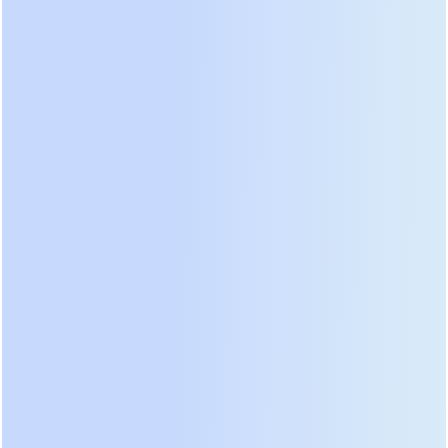
должна отчетливо сигнализировать о своем
статусе в реальном времени. Отсутствие таких
функций может стать причиной непрохождения
проверок надзорных органов и приостановки
лицензии на эксплуатацию объекта. Поэтому
вопрос выбора и установки ибп для вокзала
переходит из технической плоскости в
юридически значимую область ответственности
руководителей инфраструктурных проектов.
Технические критерии выбора:
мощность, топология и время
автономии
Первый шаг к надежной системе — точный
расчет нагрузок. Многие заказчики совершают
ошибку, суммируя паспортные мощности всех