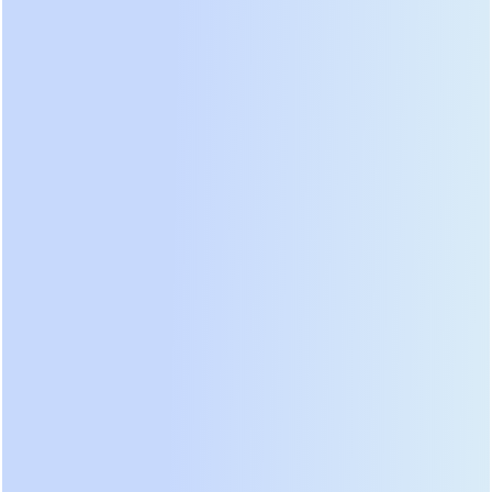
приборов. Такой подход ведет к огромному
перерасходу бюджета. Реальная практика
требует измерения пиковых токов запуска
двигателей эскалаторов, вентиляционных
установок и импульсных блоков питания
серверов. Пусковые токи могут превышать
номинальные в 5-7 раз, что мгновенно
перегружает слабый инвертор. Мы используем
анализаторы качества электроэнергии для
снятия суточных профилей нагрузки перед
началом проектирования. Только эти данные
позволяют выбрать ИБП с правильным запасом
мощности без избыточного резервирования.
Топология схемы определяет качество выходного
напряжения. Для вокзальных серверных и
систем сигнализации единственно верным