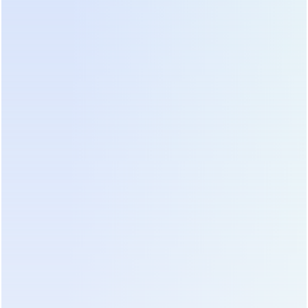
подключения. На основе этих данных строится
математическая модель нагрузки, определяющая
необходимую мощность ИБП с запасом не менее
20% для будущего расширения. Ошибка на этом
этапе ведет к перегрузке системы в часы пик или
к неэффективной работе при малой загрузке,
когда КПД устройства падает. Мы рекомендуем
использовать мобильные анализаторы качества
электроэнергии для сбора статистики в течение
минимум одной недели.
Монтаж оборудования требует строгого
соблюдения правил заземления и выравнивания
потенциалов. Разность потенциалов между
нейтралью и землей не должна превышать 1 В,
иначе возможны сбои в работе цифровой
электроники. Кабельные трассы силовых и