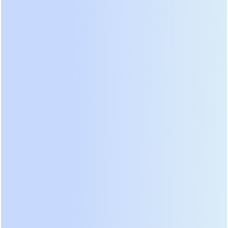
«черный ящик», управление которым вслепую
невозможно в критической ситуации.
Рейтинг лучших решений и
сравнительный анализ
технологий 2026
Рынок промышленного оборудования в 2026
году четко сегментировался на три категории:
бюджетные модульные системы, премиальные
моноблоки и гибридные комплексы. Лидерами
рейтинга стали вендоры, предложившие баланс
между масштабируемостью и
отказоустойчивостью. Топовые позиции
занимают решения с горячей заменой силовых
модулей, позволяющие проводить обслуживание
без остановки защищаемой нагрузки. Анализ