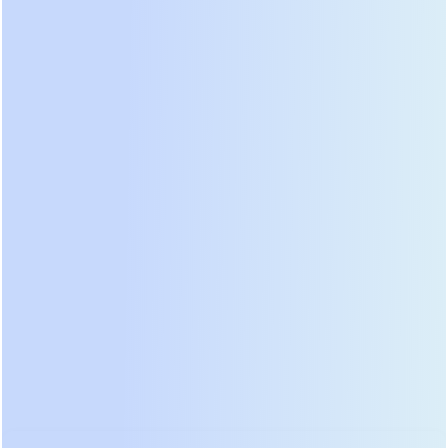
в байпас или отключиться. Модульные комплексы
продолжают работать даже при потере связи
между элементами, распределяя нагрузку
динамически. Эта особенность стала решающей
при выборе оборудования для терминалов с
круглосуточным циклом работы, где плановая
остановка для профилактики невозможна.
Энергоэффективность вышла на первый план в
условиях роста тарифов на электроэнергию.
Новые топологии инверторов используют
карбид-кремниевые (SiC) транзисторы,
снижающие потери на коммутацию. КПД
современных флагманов достигает 99% в
экономичном режиме работы, что дает
существенную экономию на охлаждении
помещений. Мы провели замеры