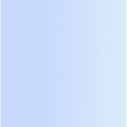
росту переходного сопротивления, что является
частой причиной возгораний.
Селективность защиты обеспечивает
локализацию неисправности без обесточивания
всего сектора. Многоуровневая архитектура ИБП
позволяет отключать поврежденный модуль,
оставляя систему в работе на оставшейся
мощности. Протоколы обмена данными Modbus
TCP и SNMP обязаны поддерживаться для
передачи телеметрии в единый центр
мониторинга инженерных систем. Диспетчер
должен видеть не только факт работы от батареи,
но и остаточное время автономии, температуру
блоков и степень износа компонентов.
Отсутствие прозрачной визуализации статуса
системы превращает дорогой комплекс в