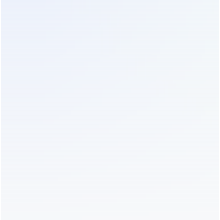
корректно синхронизироваться с генератором,
принять нагрузку и плавно вернуться на сеть при
ее восстановлении. Программирование логики
управления осуществляется индивидуально под
объект с учетом специфики технологических
процессов аэропорта. Документирование всех
уставок и параметров обязательно для
дальнейшей эксплуатации и передачи смены
персоналом.
Обучение технического персонала завершает
цикл внедрения и гарантирует долгую жизнь
оборудования. Операторы должны знать
алгоритмы действий при авариях, правила
интерпретации кодов ошибок и порядок
безопасной замены модулей. Регламент
технического обслуживания предписывает