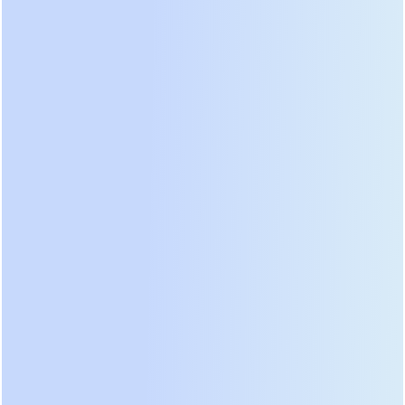
при расчете необходимой емкости банка
аккумуляторов. Современные активные
выпрямители обеспечивают входной
коэффициент мощности близкий к единице,
снижая нагрузку на вводные кабельные линии.
Мы фиксируем тенденцию перехода от
свинцово-кислотных батарей к литий-железо-
фосфатным (LiFePO4) накопителям в новых
проектах 2026 года. Они занимают на 60%
меньше полезной площади, служат в три раза
дольше и работают при более высоких
температурах без деградации характеристик.
Однако внедрение лития требует установки
специализированных систем мониторинга
состояния ячеек (BMS) с интеграцией в общую
систему диспетчеризации здания.