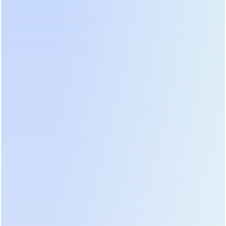
тепловыделения различных моделей при
нагрузке 40% и обнаружили разницу до 3 кВт на
стойку в пользу передовых разработок. Это
позволяет уменьшить мощность систем
кондиционирования и снизить общий
углеродный след аэропорта, что соответствует
новым экологическим стандартам отрасли.
Стоимость владения включает не только цену
закупки, но и расходы на замену расходных
материалов. Свинцово-кислотные батареи
требуют замены каждые 3-5 лет, тогда как
литиевые банки служат до 10-15 лет. Несмотря на
высокую начальную цену лития, расчет
совокупной стоимости владения (TCO) на
горизонте 10 лет показывает его выгодность на