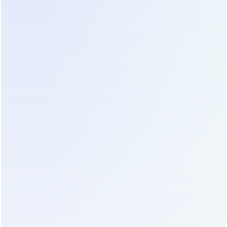
сигнальных линий необходимо разносить на
расстояние не менее 30 см для исключения
электромагнитных наводок. Входные и выходные
автоматы подбираются с учетом пусковых токов и
характеристик время-токовых кривых, чтобы
обеспечить селективность с вышестоящей
защитой. Нарушение этих правил часто приводит
к ложным отключениям сразу после ввода
системы в эксплуатацию.
Процедура пусконаладочных работ включает
проверку всех режимов работы: сеть, батарея,
байпас и генератор. Особое внимание уделяется
тесту перехода на дизель-генераторную
установку, который имитирует длительное
отключение городской сети. Система должна