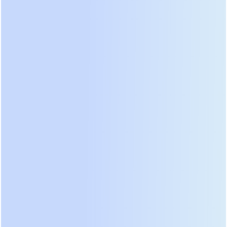
Зоны досмотра пассажиров, радиолокационные
станции и центры обработки данных
предъявляют диаметрально противоположные
требования к качеству электроэнергии. Стандарт
IEC 62040-3 определяет классификацию
источников, однако для авиации мы применяем
внутренние регламенты, превышающие базовые
нормы. Ключевым параметром становится
способность системы поддерживать напряжение
в пределах ±1% при резком набросе нагрузки
мощностью до 150% от номинала. Обычные
коммерческие решения допускают провалы до
5%, что недопустимо для чувствительной
электроники систем управления воздушным
движением.
Коэффициент мощности играет решающую роль