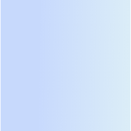
отзывов главных инженеров крупных хабов
выявил предпочтительность систем с двойным
преобразованием энергии (Online Double
Conversion), так как они полностью изолируют
потребителя от помех внешней сети. Модели
линейно-интерактивного типа ушли в прошлое
для критических задач авиации из-за наличия
времени переключения.
Сравнение ведущих брендов показывает
преимущество архитектур с распределенным
интеллектом управления. В таких системах
каждый силовой модуль имеет собственный
контроллер, что исключает единую точку отказа.
Если центральный процессор выходит из строя в
моноблочной системе, весь ИБП может перейти