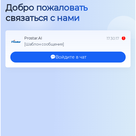
серверных комнат диспетчерских служб.
Искажение формы напряжения вызывает
перегрев трансформаторов и ложные
срабатывания защитной автоматики. Только
глубокое понимание физики процессов
позволяет подобрать конфигурацию,
гарантирующую бесперебойную работу
навигационного оборудования при любых
сценариях развития аварии в городской сети.
Технические требования и
стандарты безопасности для
авиационных узлов
Проектирование системы бесперебойного
питания начинается с детального анализа
профиля нагрузки каждого сектора аэропорта.