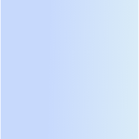
Защита от внешних воздействий определяет
выбор конструктивного исполнения шкафов.
Технические помещения аэропортов часто не
имеют полноценного кондиционирования,
поэтому оборудование должно сохранять
работоспособность при температуре до +45°C
без дерейтинга мощности. Класс защиты IP21
достаточен для чистых серверных, но
распределительные щиты в зонах погрузки
багажа требуют исполнения не ниже IP54 из-за
наличия пыли и вибрации. Антивибрационные
крепления и усиленная коррозионная стойкость
контактов становятся обязательными условиями
приемки объекта комиссией. Игнорирование
этих факторов приводит к окислению шин и