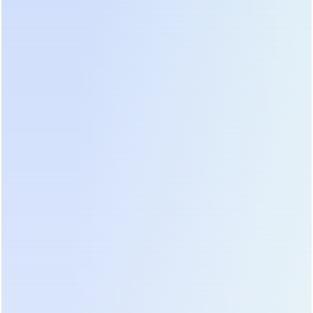
30-40%. Производители также внедрили функции
самодиагностики, предсказывающие выход
аккумуляторов из строя за недели до
критического момента. Это предотвращает
внезапные отказы и позволяет планировать
бюджет на обслуживание заранее, избегая
аварийных закупок по завышенным ценам.
Практическое руководство:
этапы внедрения и настройки
системы
Успешная реализация проекта начинается с
профессионального энергоаудита существующих
сетей. Инженеры должны замерить реальные
профили потребления, уровень гармоник и
частоту скачков напряжения в точках