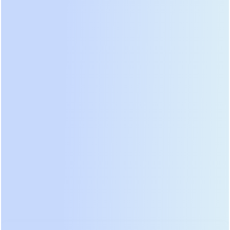
Пошаговое руководство для
профессионалов
Ошибка при расчете мощности остается самой
распространенной причиной выхода
оборудования из строя. Многие пользователи
суммируют паспортную мощность всех приборов
в Ваттах и выбирают ИБП с небольшим запасом.
Такой подход неверен, так как игнорирует
реактивную составляющую нагрузки и пусковые
токи. Правильный алгоритм начинается с
инвентаризации подключаемого оборудования.
Выпишите все устройства, определите их
активную мощность (Вт) и коэффициент
мощности (PF). Суммарную активную мощность
разделите на средний коэффициент мощности
нагрузки (обычно 0.7–0.8 для компьютерной