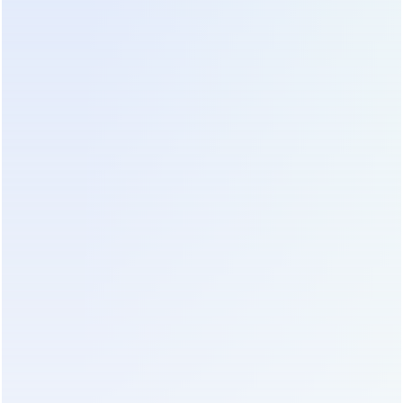
Продвинутые модели поддерживают протоколы
SNMP и Modbus для интеграции в системы
диспетчеризации. Мы настоятельно советуем
настроить отправку уведомлений на
электронную почту или в мессенджеры
ответственного персонала. Слепая надежда на
автоматику без канала обратной связи часто
приводит к тому, что персонал узнает об аварии
постфактум, когда батареи уже глубоко
разряжены.
Цены и экономика владения:
Скрытые расходы и реальная
стоимость
Анализ ценовой политики 2026 года показывает
интересную динамику. Начальная стоимость