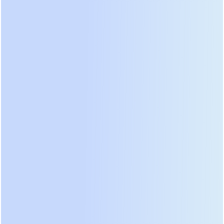
Еще один важный аспект — экологичность и
утилизация. Старые батареи требуют сложной
процедуры сдачи в специализированные пункты,
часто нарушаемой недобросовестными
организациями. Литиевые модули компактнее,
легче и безопаснее при транспортировке.
Многие вендоры теперь предлагают программу
trade-in, принимая старые свинцовые блоки в
зачет стоимости новых литиевых систем. При
выборе оборудования обратите внимание на
маркировку химического состава. Если вы видите
обозначение LiFePO4, знайте: перед вами
продукт следующего поколения. Игнорирование
этого параметра при закупке партии устройств
для филиальной сети обернется двойными
расходами на обслуживание в горизонте пяти