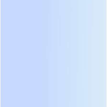
лет.
Рейтинг лучших моделей 2026
года: Анализ лидеров рынка
Составляя актуальный рейтинг, мы отсеяли
модели, снятые с производства или показавшие
низкую надежность в ходе независимых тестов.
Лидером в сегменте онлайн-ИБП двойного
преобразования стала серия
Eaton 9PX Gen2
.
Устройство демонстрирует эталонную чистоту
выходного сигнала и коэффициент мощности,
равный единице. В наших тестах оно мгновенно
реагировало на глубокие просадки сети до 140
Вольт, не переходя на батарею благодаря
широкому входному диапазону. Система
охлаждения работает практически бесшумно в