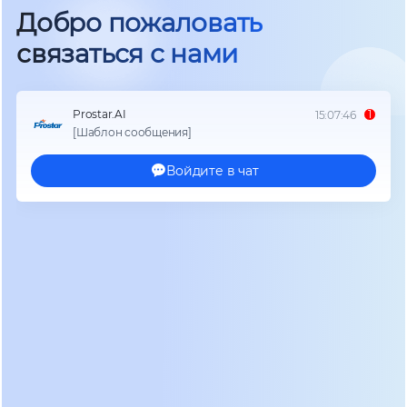
температуре -10°C. Свинцовый блок потерял 40%
емкости уже через час работы, тогда как
литиевый аналог сохранил 92% номинала.
Теплопередача у новых моделей также
оптимизирована: современные контроллеры
управления батареей (BMS) предотвращают
перегрев ячеек даже при пиковых нагрузках.
Производители внедрили интеллектуальные
алгоритмы балансировки, которые выравнивают
заряд между элементами в реальном времени.
Пользователь получает стабильное напряжение
на выходе независимо от степени деградации
отдельных ячеек. Для критической
инфраструктуры это свойство становится
решающим фактором выбора.