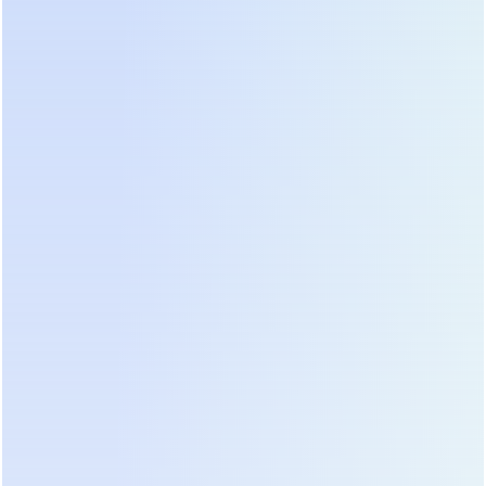
завершить работу и сохранить данные,
достаточно 5–10 минут. Для обеспечения
непрерывного процесса в течение нескольких
часов потребуется внешняя батарейная стойка
или модель с возможностью подключения
дополнительных модулей.
Тип розеток и форма выходного сигнала играют
второстепенную, но важную роль. Оборудование
с активными блоками питания (PFC), к которому
относится большинство современных серверов и
рабочих станций, требует чистой синусоиды на
входе. Аппроксимированная ступенчатая
синусоида, характерная для дешевых резервных
ИБП, вызывает перегрев блоков питания, гул
трансформаторов и преждевременный выход из
строя конденсаторов. Всегда проверяйте