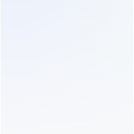
литиевых ИБП выше свинцовых аналогов на 25–
30%, однако полная стоимость владения (TCO)
оказывается значительно ниже. Рассмотрим
конкретный пример для нагрузки 3 кВА. Дешевая
модель на свинцовых батареях стоит около 40
000 рублей. Замена комплекта аккумуляторов
требуется каждые 4 года по цене 15 000 рублей.
За 12 лет эксплуатации вы потратите 40 000 + (3 *
15 000) = 85 000 рублей только на батареи, не
считая роста цен на сырье. Литиевая модель
стоимостью 65 000 рублей прослужит весь этот
период без вложений в АКБ. Экономия
становится очевидной уже на шестой год
использования.
Энергоэффективность напрямую влияет на
ежемесячные счета за электричество.