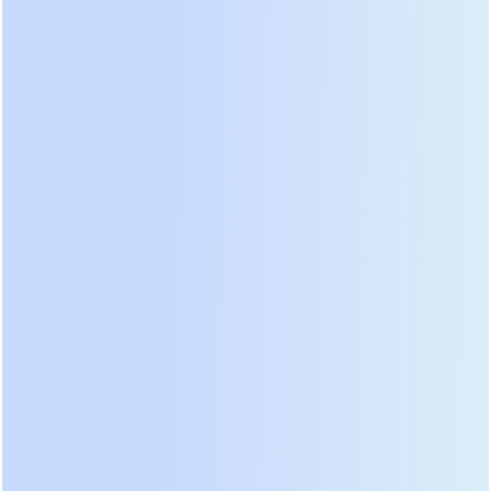
время. Обычный ИБП быстро разрядится,
пытаясь поднять напряжение, тогда как
инверторная модель Штиль корректно работает
в широком диапазоне входных параметров,
расходуя энергию батареи только при полном
отключении света. Тесты показали высокую
устойчивость к импульсным помехам от
работающего рядом сварочного оборудования.
Для владельцев загородных домов с газовыми
котлами это единственное верное решение,
гарантирующее непрерывность работы
циркуляционных насосов и электроники розжига.
Не обошли вниманием и сегмент мощных
трехфазных систем для дата-центров. Модульные
ИБП от
Vertiv Liebert EXL S1
задали новую планку
масштабируемости. Архитектура позволяет