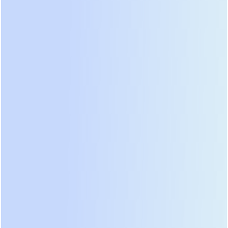
наращивать мощность шагом в 25 кВт без
простоя системы. Эффективность
преобразования достигает 99% в режиме
двойного преобразования, что существенно
снижает затраты на кондиционирование
помещения. Встроенная система предиктивной
аналитики предупреждает о потенциальных
отказах компонентов за недели до их
возникновения. Инженеры сервисных служб
отмечают простоту обслуживания силовых
модулей, которые извлекаются спереди без
демонтажа всего шкафа. Выбор такой системы
оправдан для объектов с растущим
энергопотреблением.
Как выбрать бесперебойник: