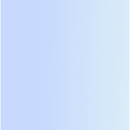
нагрузки. Мы оценили удобство мобильного
приложения, которое присылает пуш-
уведомления о состоянии сети и остаточном
времени работы. Графики потребления энергии
помогают выявить скрытых “пожирателей”
электричества в локальной сети. Стоимость
владения этой моделью на дистанции 7 лет
оказывается ниже самых дешевых китайских
аналогов.
Среди российских брендов выделяется компания
Штиль
с новой серией инверторных
стабилизаторов с функцией ИБП. Эти гибридные
устройства идеально подходят для условий
сельской местности, где напряжение может
падать до критических значений на длительное