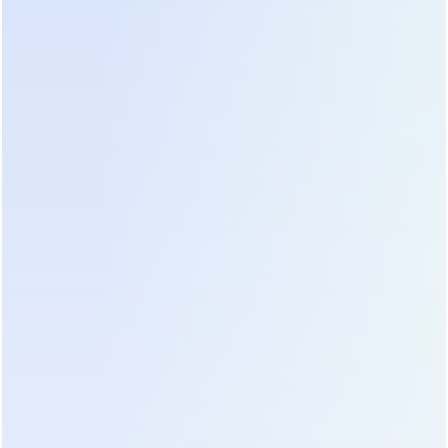
спецификацию на наличие пункта “Pure Sine
Wave”. Обратите внимание на количество и тип
выходных разъемов. Группировка розеток на
корпусе позволяет разделить критическую
нагрузку (сервер, роутер) и периферию
(мониторы, принтеры), которую можно
обесточить при работе от батареи для экономии
заряда.
Управление и мониторинг замыкают процесс
выбора. В 2026 году отсутствие сетевого
интерфейса или порта USB в устройстве
мощностью выше 1 кВА считается моветоном.
Возможность программного завершения работы
операционных систем при разряде батареи
защищает файловую систему от повреждений.