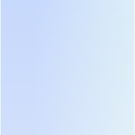
техники), чтобы получить полную мощность в
Вольт-Амперах (ВА). Именно значение в ВА
является определяющим при подборе модели.
Затем необходимо учесть пусковые токи
двигателей, компрессоров или трансформаторов.
В момент включения они могут превышать
номинальное потребление в 5–7 раз в течение
доли секунды. Хотя современные ИБП имеют
перегрузочную способность 150% на несколько
секунд, регулярные срабатывания защиты
сокращают срок службы инвертора. Для нагрузок
с высокими пусковыми токами мы рекомендуем
закладывать запас мощности не менее 30–40%.
Также важно определить требуемое время
автономной работы. Если ваша цель — корректно