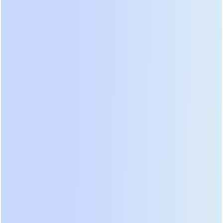
режиме экономии энергии, что критично для
размещения в офисных помещениях.
Программное обеспечение для мониторинга
позволяет интегрировать устройство в любые
системы умного здания без дополнительных
шлюзов.
В категории цена/качество для домашних
пользователей и небольших офисов уверенно
лидирует
APC Smart-UPS Lithium Ion
.
Производитель отказался от устаревших линеек с
свинцовыми батареями в этом сегменте,
предложив компактные корпуса с увеличенным
временем автономной работы. Ключевая
особенность — модульная конструкция,
позволяющая горячую замену блоков питания и
коммуникационных карт без отключения