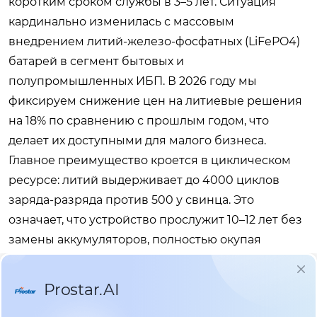
коротким сроком службы в 3–5 лет. Ситуация
кардинально изменилась с массовым
внедрением литий-железо-фосфатных (LiFePO4)
батарей в сегмент бытовых и
полупромышленных ИБП. В 2026 году мы
фиксируем снижение цен на литиевые решения
на 18% по сравнению с прошлым годом, что
делает их доступными для малого бизнеса.
Главное преимущество кроется в циклическом
ресурсе: литий выдерживает до 4000 циклов
заряда-разряда против 500 у свинца. Это
означает, что устройство прослужит 10–12 лет без
замены аккумуляторов, полностью окупая
первоначальную разницу в стоимости.
Мы тестировали работу двух идентичных по
мощности систем в неотапливаемом складе при