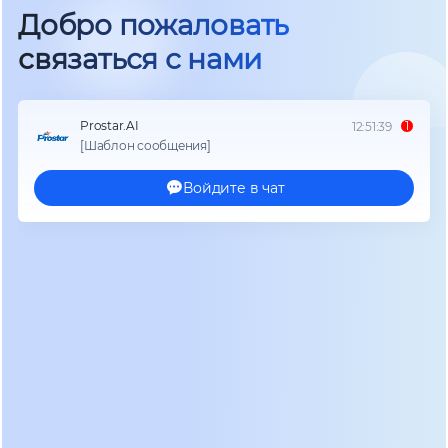
температуре -10°C. Свинцовый блок потерял 40%
емкости уже через час работы, тогда как
литиевый аналог сохранил 92% номинала.
Теплопередача у новых моделей также
оптимизирована: современные контроллеры
управления батареей (BMS) предотвращают
перегрев ячеек даже при пиковых нагрузках.
Производители внедрили интеллектуальные
алгоритмы балансировки, которые выравнивают
заряд между элементами в реальном времени.
Пользователь получает стабильное напряжение
на выходе независимо от степени деградации
отдельных ячеек. Для критической
инфраструктуры это свойство становится
решающим фактором выбора.