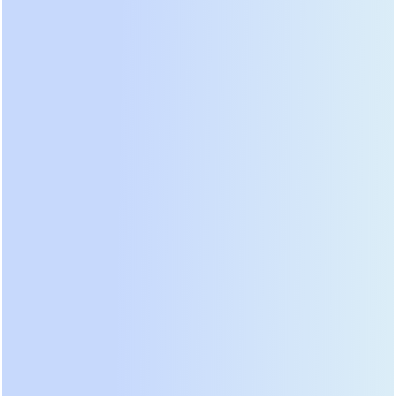
наращивать мощность шагом в 25 кВт без
простоя системы. Эффективность
преобразования достигает 99% в режиме
двойного преобразования, что существенно
снижает затраты на кондиционирование
помещения. Встроенная система предиктивной
аналитики предупреждает о потенциальных
отказах компонентов за недели до их
возникновения. Инженеры сервисных служб
отмечают простоту обслуживания силовых
модулей, которые извлекаются спереди без
демонтажа всего шкафа. Выбор такой системы
оправдан для объектов с растущим
энергопотреблением.
Как выбрать бесперебойник: