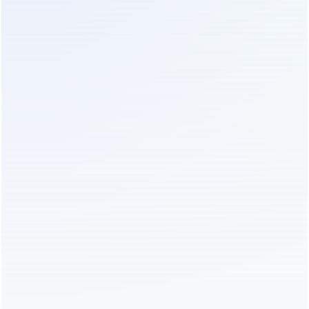
литиевых ИБП выше свинцовых аналогов на 25–
30%, однако полная стоимость владения (TCO)
оказывается значительно ниже. Рассмотрим
конкретный пример для нагрузки 3 кВА. Дешевая
модель на свинцовых батареях стоит около 40
000 рублей. Замена комплекта аккумуляторов
требуется каждые 4 года по цене 15 000 рублей.
За 12 лет эксплуатации вы потратите 40 000 + (3 *
15 000) = 85 000 рублей только на батареи, не
считая роста цен на сырье. Литиевая модель
стоимостью 65 000 рублей прослужит весь этот
период без вложений в АКБ. Экономия
становится очевидной уже на шестой год
использования.
Энергоэффективность напрямую влияет на
ежемесячные счета за электричество.