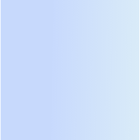
лет.
Рейтинг лучших моделей 2026
года: Анализ лидеров рынка
Составляя актуальный рейтинг, мы отсеяли
модели, снятые с производства или показавшие
низкую надежность в ходе независимых тестов.
Лидером в сегменте онлайн-ИБП двойного
преобразования стала серия
Eaton 9PX Gen2
.
Устройство демонстрирует эталонную чистоту
выходного сигнала и коэффициент мощности,
равный единице. В наших тестах оно мгновенно
реагировало на глубокие просадки сети до 140
Вольт, не переходя на батарею благодаря
широкому входному диапазону. Система
охлаждения работает практически бесшумно в