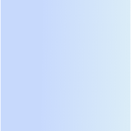
время. Обычный ИБП быстро разрядится,
пытаясь поднять напряжение, тогда как
инверторная модель Штиль корректно работает
в широком диапазоне входных параметров,
расходуя энергию батареи только при полном
отключении света. Тесты показали высокую
устойчивость к импульсным помехам от
работающего рядом сварочного оборудования.
Для владельцев загородных домов с газовыми
котлами это единственное верное решение,
гарантирующее непрерывность работы
циркуляционных насосов и электроники розжига.
Не обошли вниманием и сегмент мощных
трехфазных систем для дата-центров. Модульные
ИБП от
Vertiv Liebert EXL S1
задали новую планку
масштабируемости. Архитектура позволяет