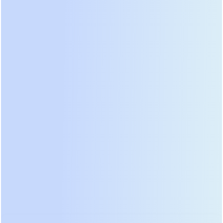
Пошаговое руководство для
профессионалов
Ошибка при расчете мощности остается самой
распространенной причиной выхода
оборудования из строя. Многие пользователи
суммируют паспортную мощность всех приборов
в Ваттах и выбирают ИБП с небольшим запасом.
Такой подход неверен, так как игнорирует
реактивную составляющую нагрузки и пусковые
токи. Правильный алгоритм начинается с
инвентаризации подключаемого оборудования.
Выпишите все устройства, определите их
активную мощность (Вт) и коэффициент
мощности (PF). Суммарную активную мощность
разделите на средний коэффициент мощности
нагрузки (обычно 0.7–0.8 для компьютерной