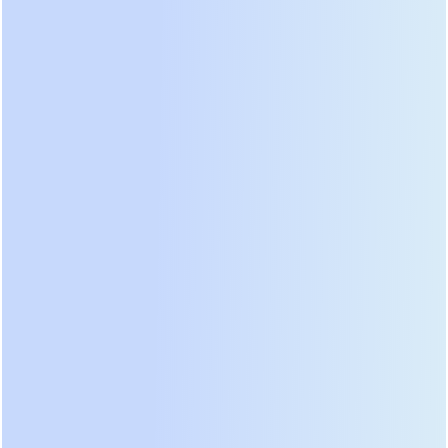
режиме экономии энергии, что критично для
размещения в офисных помещениях.
Программное обеспечение для мониторинга
позволяет интегрировать устройство в любые
системы умного здания без дополнительных
шлюзов.
В категории цена/качество для домашних
пользователей и небольших офисов уверенно
лидирует
APC Smart-UPS Lithium Ion
.
Производитель отказался от устаревших линеек с
свинцовыми батареями в этом сегменте,
предложив компактные корпуса с увеличенным
временем автономной работы. Ключевая
особенность — модульная конструкция,
позволяющая горячую замену блоков питания и
коммуникационных карт без отключения