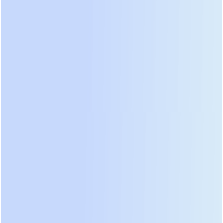
Еще один важный аспект — экологичность и
утилизация. Старые батареи требуют сложной
процедуры сдачи в специализированные пункты,
часто нарушаемой недобросовестными
организациями. Литиевые модули компактнее,
легче и безопаснее при транспортировке.
Многие вендоры теперь предлагают программу
trade-in, принимая старые свинцовые блоки в
зачет стоимости новых литиевых систем. При
выборе оборудования обратите внимание на
маркировку химического состава. Если вы видите
обозначение LiFePO4, знайте: перед вами
продукт следующего поколения. Игнорирование
этого параметра при закупке партии устройств
для филиальной сети обернется двойными
расходами на обслуживание в горизонте пяти