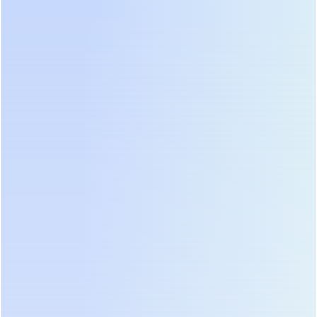
техники), чтобы получить полную мощность в
Вольт-Амперах (ВА). Именно значение в ВА
является определяющим при подборе модели.
Затем необходимо учесть пусковые токи
двигателей, компрессоров или трансформаторов.
В момент включения они могут превышать
номинальное потребление в 5–7 раз в течение
доли секунды. Хотя современные ИБП имеют
перегрузочную способность 150% на несколько
секунд, регулярные срабатывания защиты
сокращают срок службы инвертора. Для нагрузок
с высокими пусковыми токами мы рекомендуем
закладывать запас мощности не менее 30–40%.
Также важно определить требуемое время
автономной работы. Если ваша цель — корректно