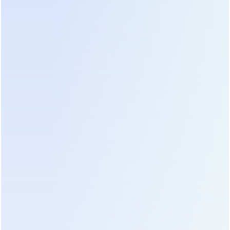
спецификацию на наличие пункта “Pure Sine
Wave”. Обратите внимание на количество и тип
выходных разъемов. Группировка розеток на
корпусе позволяет разделить критическую
нагрузку (сервер, роутер) и периферию
(мониторы, принтеры), которую можно
обесточить при работе от батареи для экономии
заряда.
Управление и мониторинг замыкают процесс
выбора. В 2026 году отсутствие сетевого
интерфейса или порта USB в устройстве
мощностью выше 1 кВА считается моветоном.
Возможность программного завершения работы
операционных систем при разряде батареи
защищает файловую систему от повреждений.