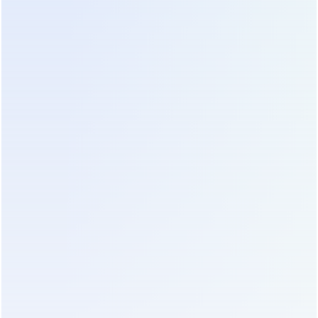
Продвинутые модели поддерживают протоколы
SNMP и Modbus для интеграции в системы
диспетчеризации. Мы настоятельно советуем
настроить отправку уведомлений на
электронную почту или в мессенджеры
ответственного персонала. Слепая надежда на
автоматику без канала обратной связи часто
приводит к тому, что персонал узнает об аварии
постфактум, когда батареи уже глубоко
разряжены.
Цены и экономика владения:
Скрытые расходы и реальная
стоимость
Анализ ценовой политики 2026 года показывает
интересную динамику. Начальная стоимость