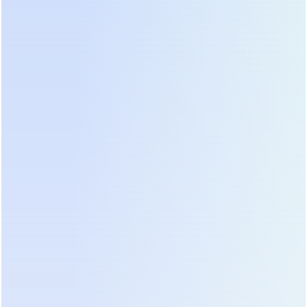
завершить работу и сохранить данные,
достаточно 5–10 минут. Для обеспечения
непрерывного процесса в течение нескольких
часов потребуется внешняя батарейная стойка
или модель с возможностью подключения
дополнительных модулей.
Тип розеток и форма выходного сигнала играют
второстепенную, но важную роль. Оборудование
с активными блоками питания (PFC), к которому
относится большинство современных серверов и
рабочих станций, требует чистой синусоиды на
входе. Аппроксимированная ступенчатая
синусоида, характерная для дешевых резервных
ИБП, вызывает перегрев блоков питания, гул
трансформаторов и преждевременный выход из
строя конденсаторов. Всегда проверяйте