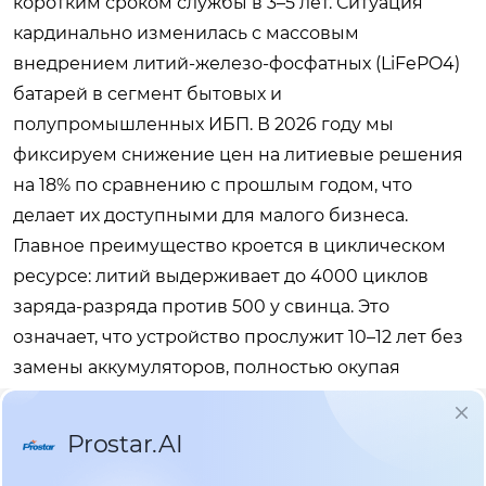
коротким сроком службы в 3–5 лет. Ситуация
кардинально изменилась с массовым
внедрением литий-железо-фосфатных (LiFePO4)
батарей в сегмент бытовых и
полупромышленных ИБП. В 2026 году мы
фиксируем снижение цен на литиевые решения
на 18% по сравнению с прошлым годом, что
делает их доступными для малого бизнеса.
Главное преимущество кроется в циклическом
ресурсе: литий выдерживает до 4000 циклов
заряда-разряда против 500 у свинца. Это
означает, что устройство прослужит 10–12 лет без
замены аккумуляторов, полностью окупая
первоначальную разницу в стоимости.
Мы тестировали работу двух идентичных по
мощности систем в неотапливаемом складе при