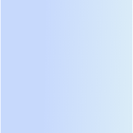
нагрузки. Мы оценили удобство мобильного
приложения, которое присылает пуш-
уведомления о состоянии сети и остаточном
времени работы. Графики потребления энергии
помогают выявить скрытых “пожирателей”
электричества в локальной сети. Стоимость
владения этой моделью на дистанции 7 лет
оказывается ниже самых дешевых китайских
аналогов.
Среди российских брендов выделяется компания
Штиль
с новой серией инверторных
стабилизаторов с функцией ИБП. Эти гибридные
устройства идеально подходят для условий
сельской местности, где напряжение может
падать до критических значений на длительное