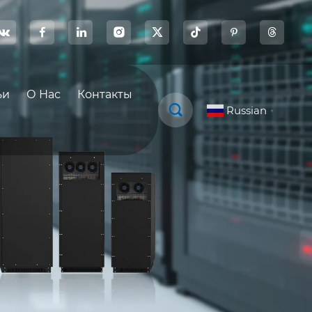








ьи
О Нас
Контакты

Russian
▼