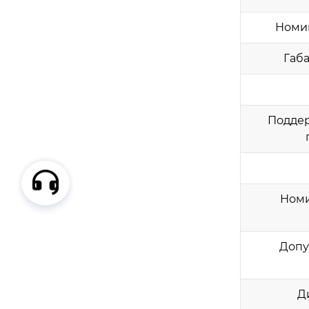
Номи
Габа
Поддер
Серия PLS 5LV — Модульная сис
тема хранения энергии 10.24–2
5.6 кВт·ч, Стековая LiFePO4, IP65,
6000 циклов | Prostar
Номи
Допу
Д