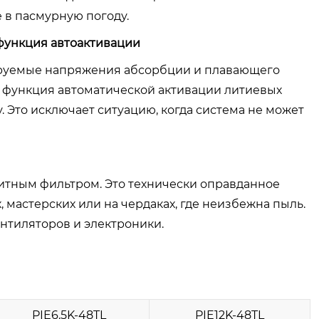
 в пасмурную погоду.
 функция автоактивации
ируемые напряжения абсорбции и плавающего
на функция автоматической активации литиевых
. Это исключает ситуацию, когда система не может
щитным фильтром. Это технически оправданное
мастерских или на чердаках, где неизбежна пыль.
ентиляторов и электроники.
PIE6.5K-48TL
PIE12K-48TL