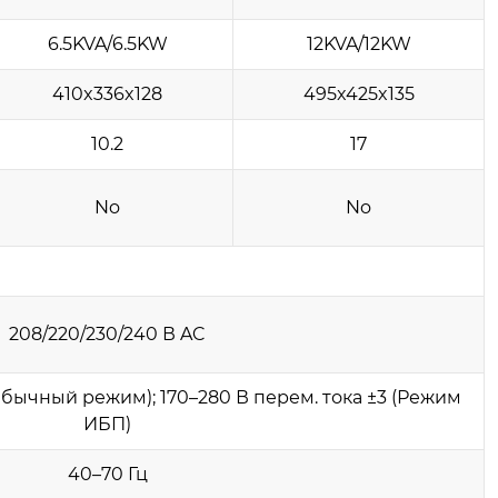
6.5KVA/6.5KW
12KVA/12KW
410x336x128
495x425x135
10.2
17
No
No
208/220/230/240 В AC
Обычный режим); 170–280 В перем. тока ±3 (Режим
ИБП)
40–70 Гц