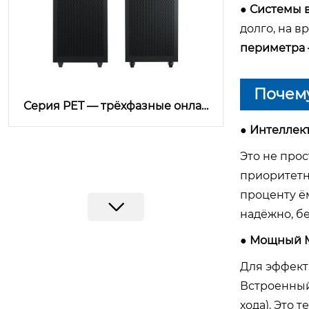
● Системы 
долго, на в
периметра –
Почем
Серия PET — трёхфазные онлай
н ИБП 10–60 кВА PF 1.0 с паралл
● Интеллек
ельной работой | Prostar
Это не прос
приоритетн
проценту ё
надёжно, б
● Мощный M
Для эффект
Встроенный
хода). Это