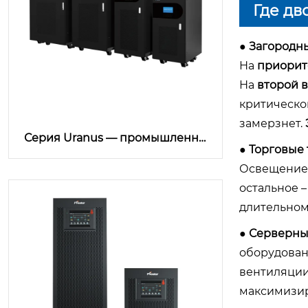
Где дв
● Загородн
На
приорит
На
второй 
критическог
замерзнет.
Серия Uranus — промышленны
● Торговые 
е трёхфазные ИБП 10-500 кВА |
Prostar
Освещение 
остальное –
длительном
● Серверны
оборудован
вентиляции
максимизир