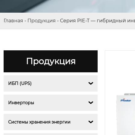
Серия PET — однофазные онла
йн ИБП 1–10 кВА PF 1.0 | Prostar
Главная
-
Продукция
-
Серия PIE-T — гибридный инве
Продукция
ИБП (UPS)

Инверторы

Системы хранения энергии
