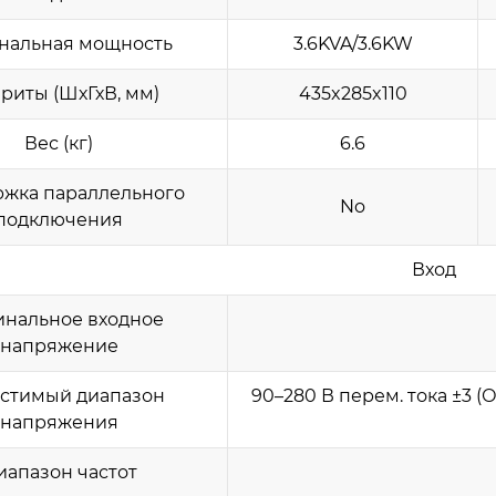
нальная мощность
3.6KVA/3.6KW
риты (ШхГхВ, мм)
435x285x110
Вес (кг)
6.6
жка параллельного
No
подключения
Вход
нальное входное
напряжение
стимый диапазон
90–280 В перем. тока ±3 (
напряжения
иапазон частот