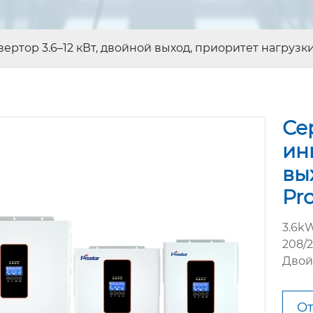
ртор 3.6–12 кВт, двойной выход, приоритет нагрузки 
Се
ин
вы
Pro
3.6k
208/
Двой
От