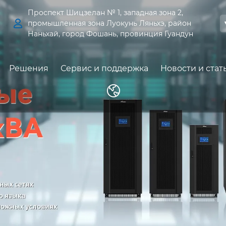
Проспект Шицзелан № 1, западная зона 2,

промышленная зона Луокунь Ляньхэ, район
Наньхай, город Фошань, провинция Гуандун
Решения
Сервис и поддержка
Новости и стат
