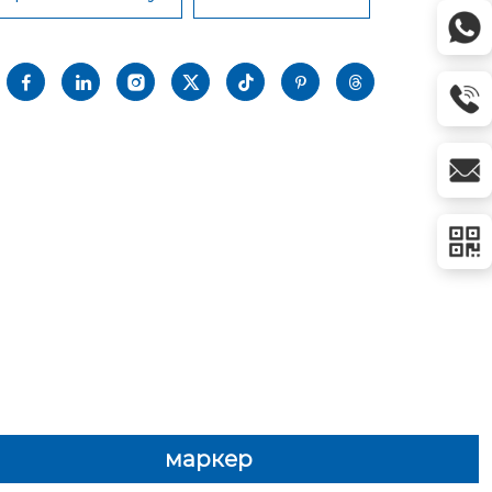







маркер