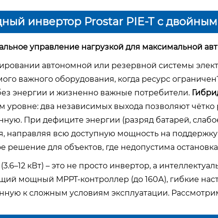
ный инвертор Prostar PIE-T с двойным в
альное управление нагрузкой для максимальной ав
ировании автономной или резервной системы электр
мого важного оборудования, когда ресурс ограничен
без энергии и жизненно важные потребители.
Гибрид
 уровне: два независимых выхода позволяют чётко 
нную. При дефиците энергии (разряд батарей, слаб
я, направляя всю доступную мощность на поддержку 
 решение для объектов, где недопустима остановка 
 (3.6–12 кВт) – это не просто инвертор, а интеллект
ий мощный MPPT-контроллер (до 160А), гибкие наст
нную к сложным условиям эксплуатации. Рассмотрим