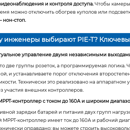
видеонаблюдения и контроля доступа.
Чтобы камеры 
ремя можно отключить обогрев куполов или подсветку
 нон-стоп.
у инженеры выбирают PIE-T? Ключевы
туальное управление двумя независимыми выходам
то две группы розеток, а программируемая логика. Ч
ой, и устанавливаете порог отключения второстепе
мкости. Технически это реализовано на аппаратном у
ез участия внешних контроллеров.
PPT-контроллер с током до 160А и широким диапа
ивной зарядки батарей и питания двух групп нагруз
 MPPT-контроллер имеет ток до 160А и рабочий ди
 технически оправдано: вы можете строить высоково