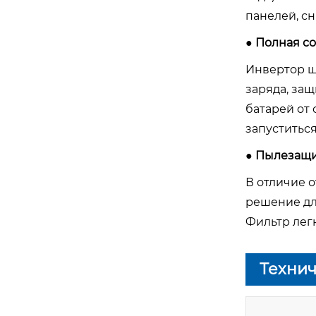
панелей, с
● Полная с
Инвертор ш
заряда, защ
батарей от 
запуститься
● Пылезащи
В отличие 
Серия E+Li — однофазный лити
решение дл
евый ИБП 6–40 кВА с LiFePO4, г
ибридный ввод, быстрая заряд
Фильтр лег
ка | Prostar
Технич