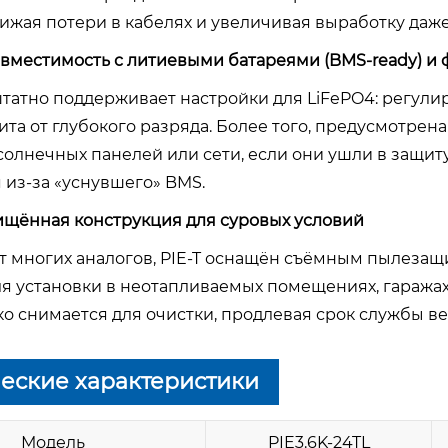
нижая потери в кабелях и увеличивая выработку даже
овместимость с литиевыми батареями (BMS-ready) и
татно поддерживает настройки для LiFePO4: регул
ита от глубокого разряда. Более того, предусмотре
солнечных панелей или сети, если они ушли в защиту
 из-за «уснувшего» BMS.
щённая конструкция для суровых условий
от многих аналогов, PIE-T оснащён съёмным пылеза
я установки в неотапливаемых помещениях, гаражах, 
ко снимается для очистки, продлевая срок службы в
еские характеристики
Модель
PIE3.6K-24TL