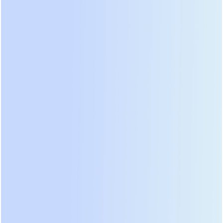
Если вы планируете полностью перевести дом на
солнечную энергию или обеспечить резерв для
магазина, кафе, АЗС – присмотритесь к модели 6.5
кВт. Переход на 48-вольтовую систему батарей
означает меньшие токи в цепи, более тонкие и
дешевые кабели и более высокий КПД (94%).
Суммарный ток заряда до 120А позволяет быстро
восстанавливать емкость аккумуляторных
батарей. По сути, это «рабочая лошадка» для
автономной системы электроснабжения
среднего масштаба.
● Для крупных коттеджей и производственных
узлов (Модель PIE12K-48L)
Флагман линейки. Мощность 12 кВт с пиком до 24
кВА позволяет запускать мощные асинхронные