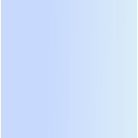
(Модель PIE1.2K-12L)
Когда требуется защитить от перебоев роутер,
систему видеонаблюдения или автоматику ворот,
нет смысла платить за избыточную мощность.
PIE1.2K-12L – это компактное устройство
начального уровня. Несмотря на скромные
габариты, оно уже обладает всеми чертами
старших моделей: чистый синус и приоритетное
использование солнечной энергии. Его
технически оправдано применять в небольших
системах с низким энергопотреблением, где
важна каждая минута автономной работы
чувствительного оборудования.
● Для частных домов и дач со слабой сетью
(Модель PIE3.6K-24L)