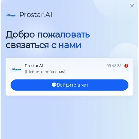
Prostar PIE серии (1.2 – 12 кВт)
Масштабируемая автономия под любые задачи
Проектирование системы бесперебойного или
автономного электроснабжения всегда требует
баланса между стоимостью, надежностью и
гибкостью.
Гибридный солнечный инвертор
Prostar PIE
– это инженерно выверенное
решение, которое позволяет найти этот баланс.
Модельный ряд мощностью от 1.2 до 12 кВт
охватывает сценарии от защиты единичного
сервера до энергообеспечения крупного цеха
или загородного дома. Это не просто
оборудование, а фундамент вашей
энергонезависимости, адаптированный для
российских сетей.