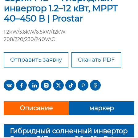
инвертор 1.2–12 кВт, MPPT
40–450 В | Prostar
1.2kW/3.6kW/6.5kW/12kW
208/220/230/240VAC
Отправить заявку
Скачать PDF








Описание
маркер
Гибридный солнечный инвертор