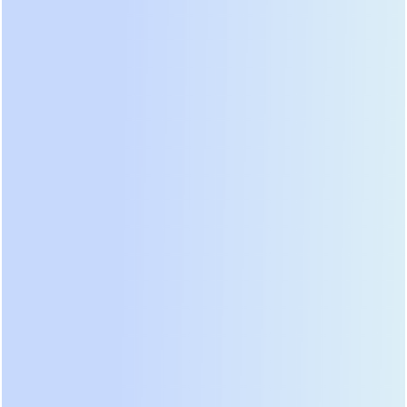
двигатели (например, циркулярные пилы или
компрессоры). Два входа MPPT с общим током до
160А позволяют задействовать огромные
массивы солнечных панелей. Это решение для
тех случаев, когда отключение электроэнергии
недопустимо, а требования к питающей
мощности максимальны.
Почему инженеры выбирают
PIE? Ключевые технические
преимущества
● Широкий диапазон MPPT (40-450В) и работа без
АКБ
В отличие от многих бюджетных моделей с