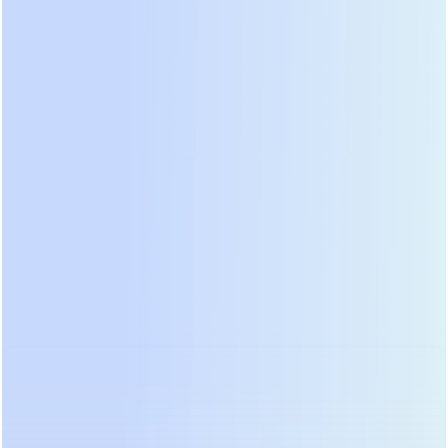
низковольтным MPPT (до 115В), старшие модели
PIE (3.6кВт, 6.5кВт, 12кВт) поддерживают входное
напряжение до 500В. Это технически
оправданное решение для построения
эффективных солнечных электростанций. Вы
можете последовательно соединить до 12-15
панелей, работая в высоковольтном сегменте с
минимальными потерями. Более того,
функция
работы без аккумулятора (battery-less)
позволяет преобразовывать энергию солнца в
переменный ток напрямую, используя сеть лишь
как буфер в ночное время.
● Интеллектуальное управление приоритетами
Встроенная логика контроллера позволяет гибко
настраивать источники питания. Вы можете
установить приоритет, при котором
сначала