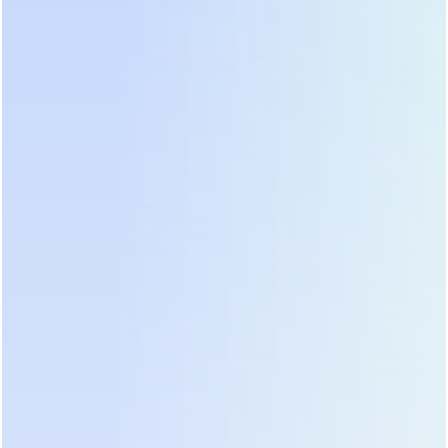
энергия солнца идет на питание нагрузки
, затем
на заряд батарей, и только при недостатке
подключается сеть. Это максимизирует
использование «зеленой» энергии и
минимизирует счета за электричество.
Технически это реализовано на программном
уровне DSP, что исключает «зависания» логики,
характерные для простых контроллеров.
● Многоступенчатый заряд и адаптация к LiFePO4
Трехступенчатый алгоритм заряда (CC/CV/Float)
продлевает ресурс AGM и GEL аккумуляторов.
Однако, в PIE серии предусмотрены гибкие
настройки для литий-железо-фосфатных батарей.
Инженер может точно выставить напряжение
абсорбции и плавающего заряда, чтобы