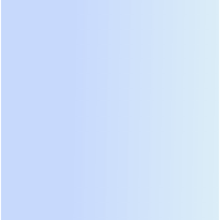
Это, пожалуй, самая востребованная
конфигурация для среднестатистического
загородного дома. Модель на 3.6 кВт с
напряжением батареи 24В уже способна «тянуть»
погружной насос, холодильник и освещение.
Ключевое преимущество здесь – полноценный
MPPT контроллер с диапазоном 40-450В. Это
технически оправдано: вы можете собрать
высоковольтную последовательную цепочку из
панелей, снизив потери в кабелях на длинных
трассах от дома до массива панелей. В условиях
слабых сельских сетей (сельские сети) инвертор
будет стабилизировать напряжение, защищая
вашу бытовую технику.
● Для энергоемких объектов и малого бизнеса
(Модель PIE6.5K-48L)