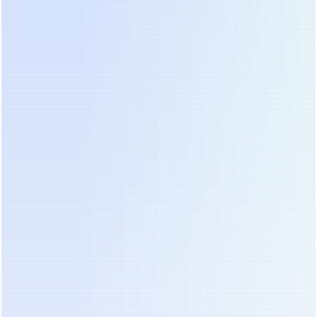
интеллектуальная BMS литиевого накопителя
корректно взаимодействовала с инвертором.
Напряжение батарейной шины 48В у старших
моделей является стандартом для современных
LiFePO4 систем.
● Работа в условиях нестабильной сети 220В
Инвертор штатно функционирует при входном
напряжении от 90 до 280В. В режиме онлайн он
автоматически стабилизирует выход (220В±5%),
что технически оправдано для защиты
чувствительной электроники. Отдельно стоит
отметить алгоритмы для работы с
бензогенератором: благодаря плавному
потреблению мощности инвертор не «срывает»
генератор, позволяя использовать его как резерв