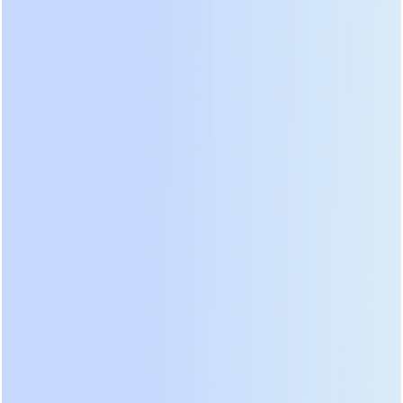
В отличие от большинства ИБП, серия PIE
изначально разрабатывалась для максимальной
утилизации солнечной энергии и способна
работать даже без подключения аккумуляторных
батарей. Рассмотрим, какая модель технически
оправдана для вашего объекта.
Для кого этот инвертор?
Сценарии применения и
модели
Каждая модель в линейке PIE имеет свою нишу.
Понимание этого — ключ к созданию
оптимальной конфигурации без избыточности.
● Для небольших офисов и удаленных датчиков