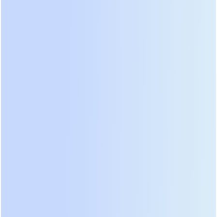
климатом.
5. Минимальный саморазряд при хранении
Высокочистые материалы, используемые при
производстве пластин и сепараторов, сводят к
минимуму паразитные токи. Благодаря этому
батареи GPG способны храниться без подзаряда
до 9–12 месяцев при комнатной температуре,
сохраняя работоспособность. Это удобно для
сезонных объектов или при поэтапном вводе
оборудования в эксплуатацию.
6. Экологичность и безопасность: полная
рекомбинация газов
Как и все современные VRLA-батареи, GPG Series
используют принцип рекомбинации кислорода,
выделяющегося на положительных пластинах.