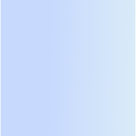
1. Исключение кислотного расслоения благодаря
качественному гелю
В аккумуляторах GPG используется
высококачественный микропористый
кремнегель (fumed silica). Он равномерно
распределяет электролит по всему объему банки.
Главное преимущество — полное отсутствие
кислотного расслоения (acid stratification), когда
более тяжелая кислота опускается вниз, оголяя
верхнюю часть пластин. Это особенно важно в
циклических режимах, где расслоение ведет к
сульфатации и быстрой потере емкости.
2. Фиксированный электролит — никаких
протечек и утечек