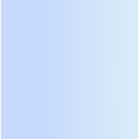
необходимый для надежного запуска
генераторов или инверторов. Это сочетание геля
и плотной упаковки обеспечивает отличные
разрядные характеристики.
4. Широкий температурный диапазон благодаря
избытку электролита
Конструкция GPG предусматривает избыточное
количество гелеобразного электролита по
сравнению с AGM-батареями. Это создает
большую тепловую массу и улучшает отвод тепла
от пластин. Поэтому, знаете ли, гелевые
аккумуляторы Prostar уверенно работают в более
широком диапазоне температур — от суровой
зимы до жаркого лета, что технически оправдано
для многих регионов с резко континентальным