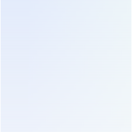
коттеджей и объектов с частыми отключениями
В условиях, где отключения сети происходят
регулярно, и ИБП часто переходит в режим
работы от батарей, GPG обеспечивают
значительно больший срок службы, чем обычные
стартерные или AGM батареи.
Системы аварийного освещения и сигнализации
на объектах с нестабильным питанием
Гарантируют многократное срабатывание при
кратковременных провалах напряжения,
сохраняя защиту объекта.
Телекоммуникационные узлы в труднодоступных
районах
Обеспечивают резервирование базовых