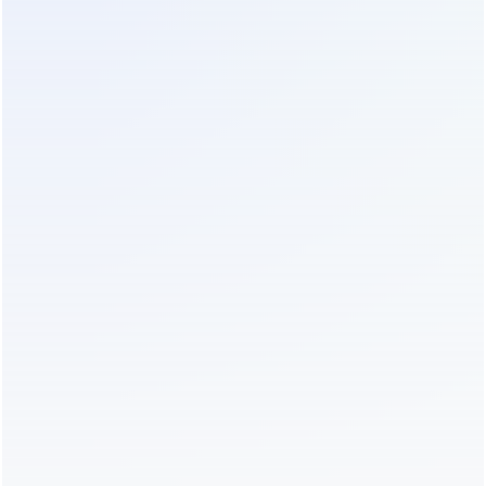
станций, где замена батарей затруднена и
требуется максимальный ресурс.
Электротранспорт и поломоечные машины
Благодаря устойчивости к вибрации и глубоким
разрядам, GPG могут применяться в качестве
тяговых батарей для различной напольной
техники.
Резервное питание систем автоматики (АСУ ТП)
промышленных предприятий
Там, где требуется гарантированное число
циклов "отключение-включение" для
корректного останова технологических
процессов.
Адаптировано для условий