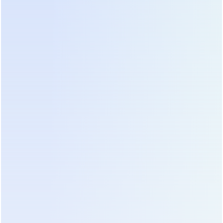
предложения.
Где применение гелевой
технологии GPG наиболее
эффективно?
Системы с глубоким циклированием (Off-Grid
солнечные станции)
Главное применение. Гелевые аккумуляторы GPG
идеально подходят для ежедневного цикла
"заряд днем — разряд ночью" в автономных
солнечных электростанциях для дач, коттеджей и
удаленных объектов. Они без проблем переносят
разряд до 50–60% без потери ресурса.
Источники бесперебойного питания (ИБП) для