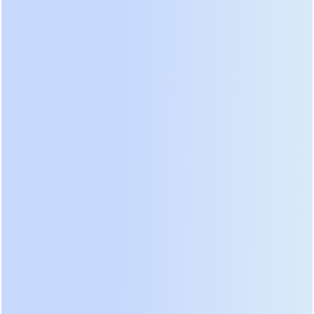
времени находится в состоянии подзаряда.
Инженерам Prostar удалось добиться
выдающейся циклируемости за счет комбинации
технологий: гелеобразный электролит
предотвращает осыпание активной массы
пластин, а избыточный объем геля эффективно
отводит тепло даже при интенсивном заряде.
Поэтому, выбирая GPG, вы получаете
предсказуемый ресурс в циклах "заряд-разряд",
что критически важно для солнечных
электростанций и мощных ИБП, работающих в
условиях нестабильной сети.
Технология геля: ключ к
надежности и долговечности