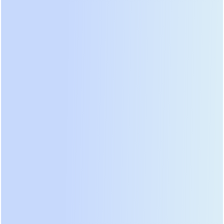
Кислород диффундирует к отрицательным
пластинам и восстанавливается там, образуя
воду. Это исключает выделение газов в
атмосферу при нормальной эксплуатации и
делает батареи полностью безопасными для
установки в жилых и офисных помещениях.
7. Герметичность и надежная защита от протечек
Специальная конструкция клапана сброса
давления и высоконадежная технология
уплотнения корпуса гарантируют абсолютную
герметичность. Корпус выполнен из
ударопрочного ABS-пластика, устойчивого к
возгоранию. Батарею можно устанавливать в
любом положении, кроме перевернутого, не
опасаясь утечек электролита.