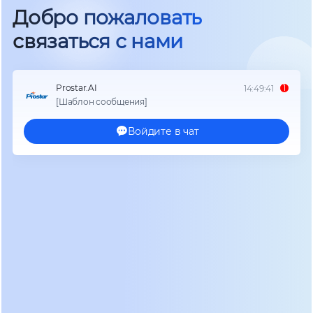
стабильную работу в условиях частых
циклирований, что выгодно отличает их от
стандартных свинцово-кислотных батарей. Это не
просто источник резервного питания, а
надежный накопитель энергии,
оптимизированный для интенсивной
эксплуатации в системах бесперебойного
питания и возобновляемой энергетики.
Серия GPG: специализация на
циклических режимах
Серия Prostar GPG разрабатывалась с прицелом
на приложения, где аккумулятор регулярно
отдает и принимает заряд — в отличие от
буферного режима, где батарея большую часть