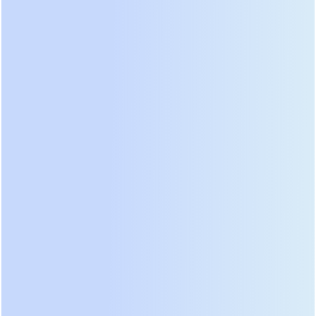
Гель находится в неподвижном состоянии. Это
означает, что даже при повреждении корпуса
(например, при ударе) электролит не вытечет —
он сохраняет свою структуру. Кроме того,
фиксированное состояние геля обеспечивает
равномерный контакт со всей поверхностью
пластин, что гарантирует стабильную
электрохимическую реакцию и полное
использование активной массы.
3. Высокая эффективность разряда за счет
плотной сборки
Технология плотной сборки электродного блока
(tight assembly), хорошо зарекомендовавшая себя
в AGM-технологии, применяется и в GPG. Она
минимизирует внутреннее сопротивление,
позволяя батарее отдавать высокий пусковой ток,