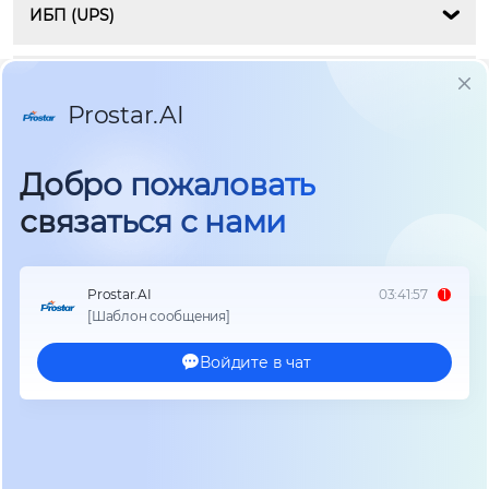
ИБП (UPS)

Инверторы

Системы хранения энергии

Аккумуляторы
