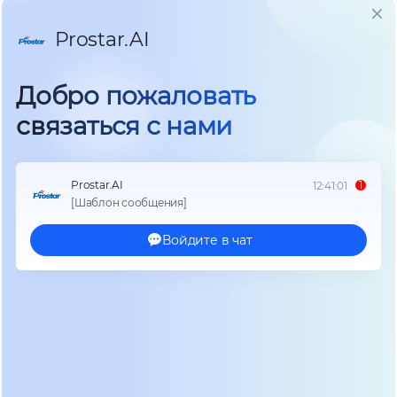
ИБП (UPS)

Инверторы

Системы хранения энергии

Аккумуляторы
