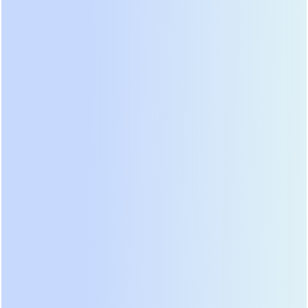
Prostar, гарантируя совместимость и надежность.
• Гибкость и индивидуальный подход.
Мы
понимаем, что у каждого объекта свои
особенности, и готовы предложить
персональные условия сотрудничества.
3. Модели сервисного обслуживания
Мы предлагаем различные форматы
сотрудничества, чтобы вы могли выбрать
наиболее удобный для вашего бизнеса:
(1) Сервисный контракт «Стандарт» (плановое
обслуживание)
Включает периодические выезды инженеров для
профилактического осмотра, диагностики,