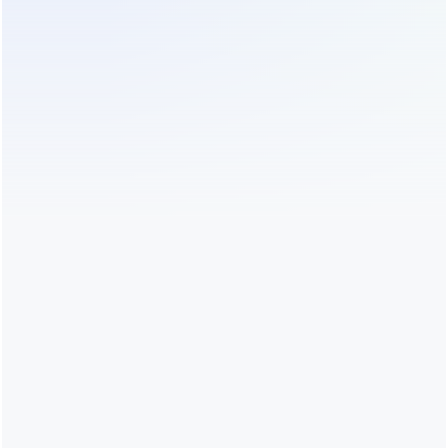
Специализированная услуга, включающая
профилактическое тестирование, контрольно-
тренировочные циклы (заряд-разряд) и анализ
состояния аккумуляторов для продления их
ресурса и обеспечения безопасности.
4. Наша цель
Мы стремимся к тому, чтобы ваше оборудование
работало как часы, а вы могли полностью
сосредоточиться на своем бизнесе. Наша
философия обслуживания строится на пяти
принципах:
Система — надёжнее!
Уверенность в защите
вашей инфраструктуры.