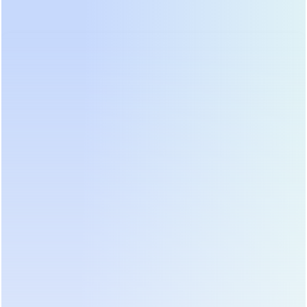
очистки оборудования, проверки параметров и
тестирования аккумуляторных батарей.
Позволяет поддерживать оборудование в
оптимальном состоянии и минимизировать риск
внезапных отказов.
(2) Сервисный контракт «Расширенный»
(оперативное восстановление)
Включает все преимущества планового
обслуживания, а также гарантирует
приоритетное реагирование при возникновении
нештатных ситуаций и бесплатное устранение
неисправностей (за исключением стоимости
заменяемых запчастей с истекшим сроком
службы).
(3) Сервисный контракт «Премиум» (полная
защита)