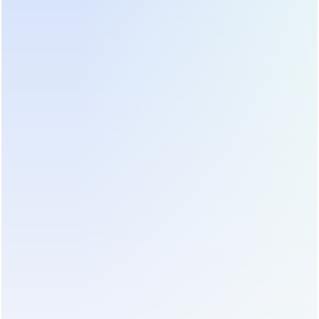
Комплексное обслуживание «под ключ»,
включающее плановую диагностику,
оперативное восстановление, а также замену
изношенных комплектующих со скидкой и
предоставление подробной аналитики состояния
системы. Идеальный выбор для критически
важных объектов.
(4) Разовые сервисные работы
Если вам не нужен регулярный контракт, вы
можете заказать разовую услугу: внеплановую
диагностику, ремонт, техническую консультацию
или обучение персонала.
(5) Поддержание работоспособности
аккумуляторных батарей