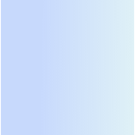
сервисная служба построена на тех же
принципах качества и надежности, что и
производство оборудования. Мы гарантируем:
• Высокую квалификацию персонала.
Наши
инженеры постоянно повышают квалификацию и
знакомятся с новейшими технологиями, чтобы
работать с оборудованием любого поколения.
• Системный подход.
Мы не просто «чиним по
факту», мы предлагаем комплексные решения,
включающие диагностику, планирование работ,
составление отчетности и рекомендации по
дальнейшей эксплуатации.
• Использование оригинальных запчастей.
В
случае необходимости замены компонентов мы
используем только оригинальные запчасти