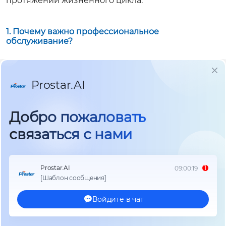
протяжении жизненного цикла.
1. Почему важно профессиональное
обслуживание?
Регулярное техническое обслуживание — это не
просто формальность, а ключевой фактор
безопасности и экономической эффективности.
Своевременная диагностика и профилактика
позволяют:
• Продлить срок службы оборудования,
замедляя
процессы естественного старения электронных
компонентов и механических частей.
• Выявить и устранить скрытые неисправности на
ранней стадии,
предотвращая внезапные отказы
и дорогостоящие простои.