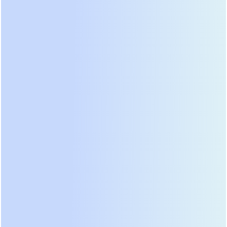
• Обеспечить безопасность эксплуатации,
особенно это касается аккумуляторных батарей.
Некорректная работа или несвоевременное
обслуживание АКБ могут привести к перегреву,
возгоранию и другим аварийным ситуациям.
• Оптимизировать расходы:
сбалансированный
подход к обслуживанию (профилактика, а не
постоянная замена) позволяет избежать как
аварийных затрат, так и излишних инвестиций в
преждевременную замену оборудования.
2. Наши сервисные преимущества
Команда Prostar — это десятки опытных
инженеров и технических специалистов, которые
прошли обучение и сертификацию. Наша