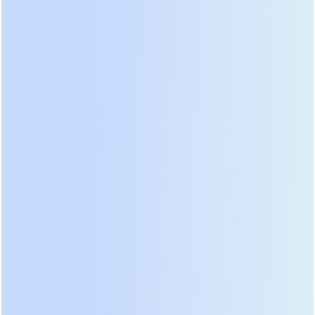
финансового директора это означает
возможность поэтапного инвестирования в
систему резервного питания без необходимости
замены уже установленного оборудования.
Скажем, для серверной с ИБП
PER1106
(6 кВт) и
потребляемой мощностью 3 кВт, один модуль
PER-192VB обеспечит около 2-3 часов автономии.
Добавление второго такого же модуля
параллельно удвоит это время. Собственно
говоря, это и есть главное преимущество
модульной архитектуры.
Инженерное совершенство и
простота эксплуатации
Каждый модуль серии PER-B спроектирован с