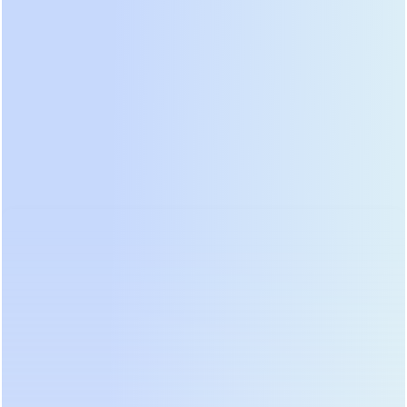
Подключение к ИБП осуществляется с помощью
стандартных разъемов Anderson Powerpole на
задней панели. Замена вышедшего из строя
модуля производится быстро и без специальных
инструментов.
● Встроенный автоматический выключатель:
Каждый модуль оснащен собственным
автоматическим выключателем (breaker) на
задней панели, что обеспечивает безопасность
при монтаже, обслуживании и защиту от токов
короткого замыкания.
Технические характеристики
серии PER-B