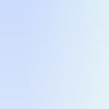
PER-
PER-
Модель
PER-192VB
72VB
96VB
Тип
аккумуляторных
Герметичная необслуж
батарей
Напряжение
72VDC
96VDC
192VDC
АКБ
Габариты
440X420X86
440X680X86
(ШхГхВ, мм)
[2U]
[2U]
Вес (кг)
23
28
48
Емкость
Аккумулятор VRLA 12 В 7 А·ч 
аккумуляторов
или 12 В 9 А·ч
Количество