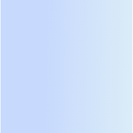
● PER-240VB (240В):
Флагманский модуль для
самых требовательных систем, совместимый с
трехфазно-однофазными ИБП серии
PET3110-3120
.
Высокое напряжение звена постоянного тока
снижает токи и потери, позволяя создавать
мощные батарейные банки для длительной
автономии крупных объектов. Высота корпуса
составляет 3U.
Знаете, возможность выбора напряжения
батарейного звена, идентичного напряжению
вашего ИБП, гарантирует корректную работу
зарядного устройства и точный расчет
оставшегося времени автономии. Это технически
оправданное решение, исключающее ошибки
при проектировании системы гарантированного