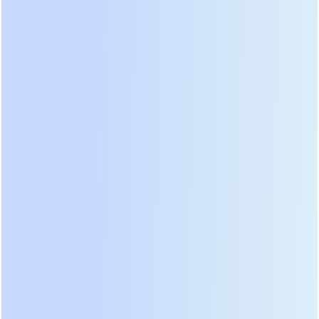
учетом требований надежности и удобства
обслуживания:
● Герметичная необслуживаемая конструкция:
Внутри модуля установлены герметичные
свинцово-кислотные батареи (VRLA) с
технологией AGM. Они не требуют долива
электролита и безопасны для использования в
офисных и серверных помещениях.
● Низкий саморазряд:
Батареи сохраняют заряд в
течение длительного времени, что делает модули
готовыми к работе даже после
продолжительного хранения на складе.
● Простая установка и замена:
Модули
устанавливаются на направляющие в стойку, как
и обычное серверное оборудование.