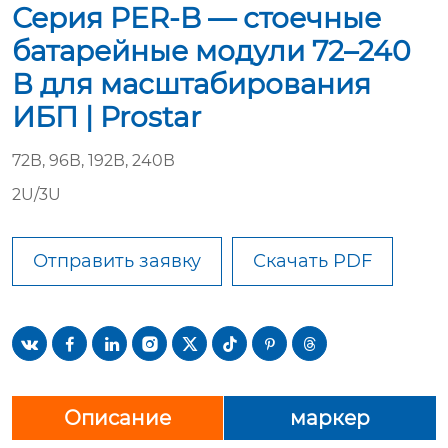
Серия PER-B — стоечные
батарейные модули 72–240
В для масштабирования
ИБП | Prostar
72В, 96В, 192В, 240В
2U/3U
Отправить заявку
Скачать PDF








Описание
маркер