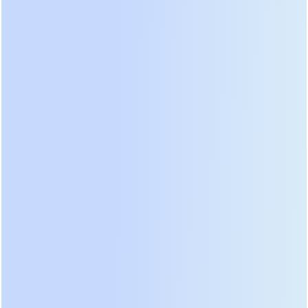
выбор системных напряжений — от
72 до 240
В
постоянного тока.
Серия PER-B идеально сочетается с длинно-
автономными версиями ИБП Prostar
серий
PER
и
PET
(модели без индекса "B"),
обеспечивая единое и масштабируемое
решение для защиты критической
инфраструктуры.
Универсальность и
совместимость: Широкий выбор
напряжений
Серия PER-B включает модули на различные
напряжения постоянного тока, что позволяет
легко подобрать батарейный блок для