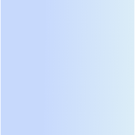
питания.
Масштабирование без границ:
Параллельное подключение для
увеличения емкости
Архитектура серии PER-B предусматривает
возможность параллельного подключения
модулей. Это означает, что вы не ограничены
емкостью одного блока. По мере роста
потребностей вашей инфраструктуры, вы можете
легко добавлять дополнительные батарейные
модули PER-B в ту же стойку, объединяя их
параллельно для пропорционального
увеличения общей емкости и, соответственно,
времени автономной работы нагрузки. Для