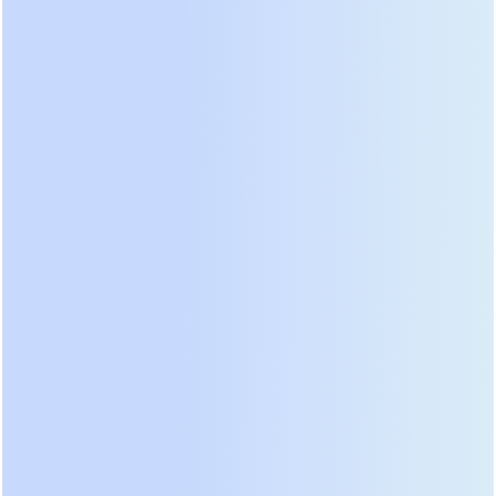
большинства моделей ИБП. Выбор напряжения
должен соответствовать параметрам вашего
основного ИБП.
● PER-72VB (72В) и PER-96VB (96В):
Идеально
подходят для наращивания автономии ИБП
мощностью до 3 кВА, таких
как
PET1103
или
PER1103
. Их компактный 2U
корпус позволяет разместить модуль
непосредственно под ИБП в серверной стойке.
● PER-192VB (192В):
Оптимальное решение для
систем 6-10 кВА, включая
модели
PET1106, PER1106
и
PER1110
. Благодаря
напряжению 192В и использованию 16 батарей,
этот модуль обеспечивает отличный баланс
между емкостью и компактностью (2U).