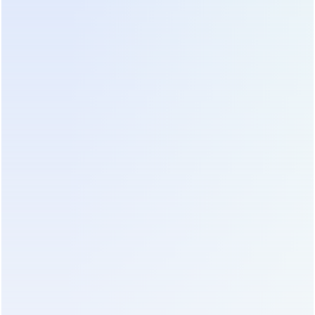
при зарядке
Температура
-15°C - 45°C
при разрядке
Температура
-20°C - 40°C
хранения
[РАССЧИТАТЬ СТОИМОСТЬ ПРОЕКТА]
(Инженер подберёт оптимальную конфигурацию
модулей под ваше время автономии)
Области применения PER-B
Серверные и центры обработки данных.
Модули
PER-B идеально подходят для обеспечения
длительной автономии серверов, систем