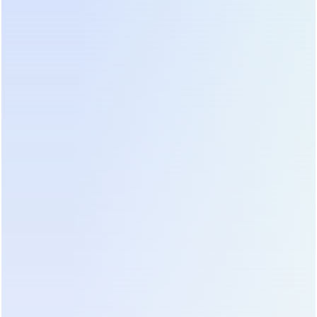
аккумуляторов
6
8
16
(в линейке)
Ток заряда
1 А, макс. 4 А
Напряжение
81VDC
108VDC
216VDC
заряда
Защитный
автомат /
1P/63A
Выключатель
Выходные
разъемы /
2 × разъёма Ander
Порты
Условия эксплуатации
Температура
-10°C - 40°C