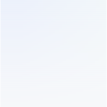
хранения данных и сетевого оборудования в
серверных стойках. Возможность параллельного
подключения позволяет гибко наращивать
время резерва по мере необходимости. В паре с
ИБП
P
ER1106
или
PER1110
они создают
законченное решение для ЦОД малого и
среднего бизнеса.
Телекоммуникационные узлы.
Для узлов связи и
серверных шкафов провайдеров, где критически
важна стабильность питания, модули PER-B
обеспечивают необходимое резервирование.
Компактный 2U форм-фактор экономит место.
Совместно с ИБП серии
PET1106
или
PET1110
они
гарантируют бесперебойную связь.
Промышленные системы автоматизации.
На