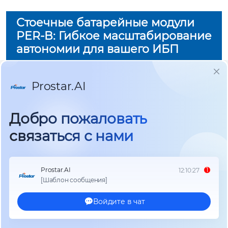
Стоечные батарейные модули
PER-B: Гибкое масштабирование
автономии для вашего ИБП
Для обеспечения бесперебойной работы
критического оборудования недостаточно
просто иметь ИБП. Ключевую роль играет время
автономии, которое напрямую зависит от
емкости аккумуляторных батарей. Стоечные
батарейные модули серии PER-B представляют
собой профессиональное решение для
увеличения времени резерва вашего онлайн-
ИБП. Они специально разработаны для
интеграции в стандартные 19-дюймовые
серверные стойки и шкафы, предлагая широкий