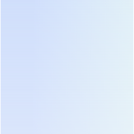
потенциальной точкой входа для хакерских атак.
Ведущие производители внедрили аппаратные
модули шифрования и поддержку двухфакторной
аутентификации для доступа к веб-интерфейсу.
При закупке оборудования убедитесь, что
прошивка ИБП поддерживает регулярные
обновления безопасности и имеет сертификат
соответствия требованиям информационной
безопасности (например, ГОСТ Р 57580 или
международные аналоги).
Мы внедрили систему мониторинга на пищевом
производстве в Краснодарском крае. Благодаря
анализу данных с ИБП, мы выявили аномальный
рост температуры в одном из батарейных
кабинетов. Система предупредила диспетчера за
48 часов до вероятного выхода батареи из строя.