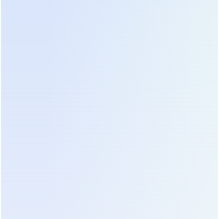
Замена была произведена в плановом режиме,
что предотвратило остановку линии розлива во
время пикового сезона. Экономия составила
более 2 млн рублей только на предотвращении
простоя.
Также развивается тренд на использование
искусственного интеллекта для оптимизации
режимов заряда. Алгоритмы анализируют график
тарифов на электроэнергию и профиль нагрузки
предприятия, чтобы заряжать батареи в часы
минимальных тарифов и использовать их в часы
пик (функция peak shaving). Это превращает ИБП
из статьи расходов в инструмент экономии.
Совет:
Запросите у поставщика демо-доступ к
платформе мониторинга перед покупкой.