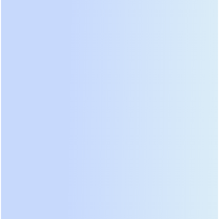
купить базовый модуль на 200 кВт и докупать
дополнительные модули по мере запуска новых
производственных линий.
Ремонтопригодность.
В моноблочной системе
выход из строя силового модуля часто требует
остановки всего ИБП и перевода нагрузки на
байпас, что оставляет оборудование уязвимым. В
модульной системе неисправный блок
извлекается и заменяется за 5-10 минут без
прерывания питания нагрузки. Среднее время
восстановления (MTTR) снижается с нескольких
часов до минут.
Важным аспектом является технология
параллельной работы. Современные
промышленные ИБП поддерживают
подключение до 10 единиц в параллель без
использования внешних контроллеров
синхронизации. Это обеспечивает уровень