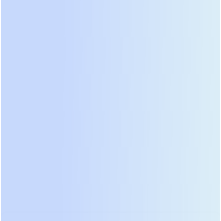
позволяющие напрямую питать DC-шины и
забирать энергию обратно из них, повышая
общий КПД системы на 3-5%.
Действие:
Проверьте спецификацию вашего
текущего ИБП. Если он моноблочный и старше 7
лет, рассмотрите план постепенной замены на
модульную архитектуру при следующем
сервисном обслуживании.
Интеллектуальное управление и
интеграция с IIoT
Промышленный ИБП в 2026 году — это не просто
“черный ящик” с батареями, а активный участник
цифровой экосистемы завода. Стандартным
требованием стала поддержка протоколов