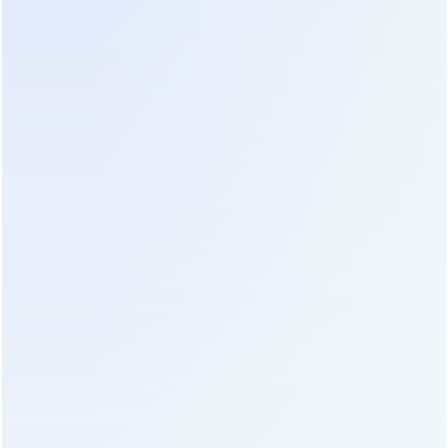
Оцените удобство интерфейса и глубину
предоставляемых данных. Если интерфейс
неудобен, ваши инженеры будут игнорировать
предупреждения системы.
Устойчивость к экстремальным
условиям и новые стандарты
защиты
География применения промышленных ИБП
расширяется. Оборудование все чаще
устанавливается не в кондиционируемых
серверных, а непосредственно в цехах, на
открытых площадках нефтегазовых
месторождений или в регионах с жарким
климатом (Средняя Азия, Ближний Восток,
южные регионы РФ). Это требует повышенных