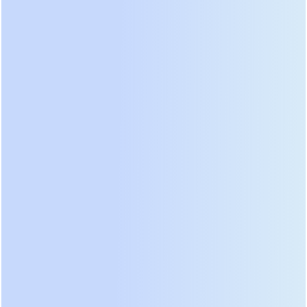
который имеет встроенную систему
терморегуляции и рассчитан на 10-12 лет службы
даже в жестких условиях.
Почему литий выигрывает в 2026 году:
Плотность энергии:
Литиевые блоки занимают в
3-4 раза меньше места, чем свинцовые аналоги
той же емкости. Для предприятий, где каждый
квадратный метр производственной площади
стоит дорого, это критично.
Скорость заряда:
LiFePO4 восстанавливает заряд
за 2-4 часа, тогда как свинцовым батареям
требуется 8-12 часов. Это позволяет системе быть
готовой к повторному отключению сети гораздо
быстрее.
Отсутствие обслуживания:
Нет необходимости
ежемесячно проверять напряжение на каждой
банке и проводить выравнивающие заряды. BMS