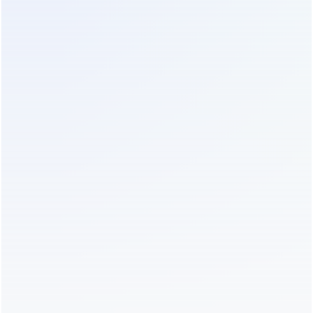
требований к конструктиву.
Стандарт IP20, который был нормой 5 лет назад,
теперь считается недостаточным для многих
промышленных применений. В июне 2026 года
спрос на корпуса со степенью защиты IP54 и
выше вырос на 45%. Такие шкафы защищены от
пыли и водяных брызг, что позволяет
устанавливать их рядом с производственными
линиями, где возможна вибрация и загрязнение
воздуха.
Климатическое исполнение также стало
ключевым фактором. Согласно ГОСТ 15150,
оборудование должно соответствовать категории
УХЛ (умеренный и холодный климат) или ТВ
(тропический влажный). Однако реальные