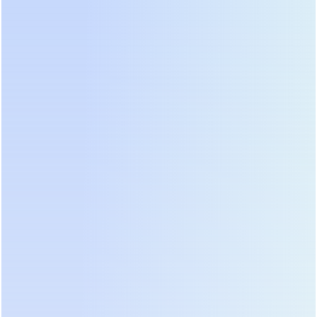
Modbus TCP/IP, SNMP v3 и MQTT для передачи
данных в SCADA-системы и облачные платформы
предиктивной аналитики.
Что именно мониторится в реальном времени:
Состояние здоровья каждой аккумуляторной
ячейки (SOH – State of Health).
Внутренняя температура силовых компонентов
(IGBT-транзисторов, трансформаторов).
Коэффициент гармонических искажений (THDi)
входного тока.
Прогноз остаточного времени автономной
работы с точностью до минуты, основанный на
текущем профиле нагрузки.
Особое внимание в июне 2026 года уделяется
кибербезопасности. Поскольку ИБП подключены
к корпоративной сети, они становятся