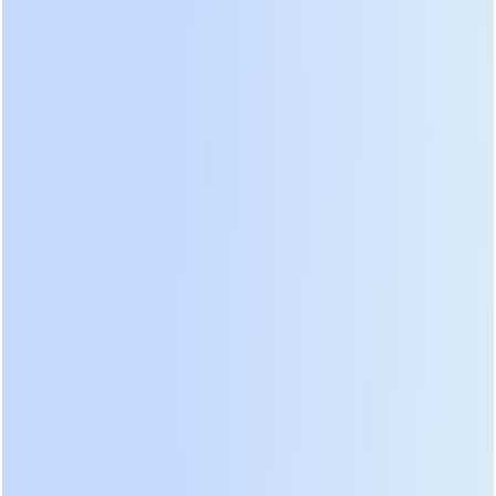
(Battery Management System) делает это
автоматически.
Однако есть нюанс. Литиевые батареи требуют
более сложной системы управления и защиты от
теплового разгона. При выборе поставщика
обязательно уточняйте наличие сертификатов
безопасности UN38.3 и IEC 62619. Без этих
документов эксплуатация таких систем на
промышленных объектах в РФ и странах ЕАЭС
может быть запрещена надзорными органами.
Также в июне 2026 года начали появляться
первые коммерческие партии ИБП с
твердотельными батареями для нишевых
применений (например, в нефтегазовом секторе,
где требуются взрывозащищенные решения).