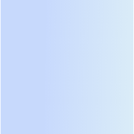
мощности (например, единый шкаф на 800 кВА)
уходят в прошлое. Тренд июня 2026 года — это
полностью модульные системы с возможностью
горячего замены силовых модулей и блоков
батарей. Производители, такие как ведущие
китайские фабрики, с которыми мы
сотрудничаем, предлагают решения, где
мощность можно наращивать шагами по 50 или
100 кВт.
Это решает две фундаментальные проблемы
промышленных предприятий:
Избыточное проектирование.
Раньше инженеры
закладывали запас мощности 30-50% “на
будущее”, замораживая капитал в
неиспользуемом оборудовании. Теперь можно