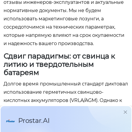
отзывы инженеров-эксплуатантов и актуальные
нормативные документы. Мы не будем
использовать маркетинговые лозунги, а
сосредоточимся на технических параметрах,
которые напрямую влияют на срок окупаемости
и надежность вашего производства.
Сдвиг парадигмы: от свинца к
литию и твердотельным
батареям
Долгое время промышленный стандарт диктовал
использование герметичных свинцово-
кислотных аккумуляторов (VRLA/AGM). Однако к
середине 2026 года ситуация кардинально
изменилась. Стоимость литий-железо-фосфатных
(LiFePO4) батарей снизилась на 35-40% по