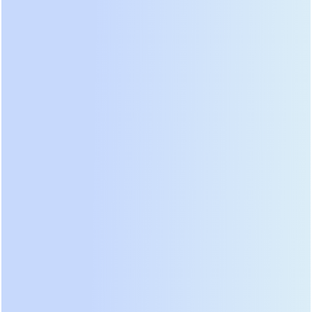
доступности Tier IV по классификации Uptime
Institute. Однако, как показывает наш опыт
монтажа, качество кабельных соединений и
симметрия фаз играют решающую роль. Мы
видели случаи, когда неправильная длина
кабелей между параллельными модулями
приводила к циркулирующим токам и перегреву
шин. Поэтому при заказе всегда требуйте от
поставщика схему разводки и рекомендации по
сечению кабелей.
Еще одна тенденция июня 2026 — интеграция
модульных ИБП с системами DC-микросетей. На
некоторых химических заводах часть нагрузки
уже переведена на постоянное напряжение 380V
DC. Промышленные ИБП нового поколения
имеют двусторонние AC/DC преобразователи,