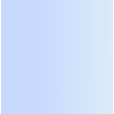
Хотя их стоимость пока в 5-7 раз выше литиевых,
срок службы превышает 15 лет, а рабочий
температурный диапазон достигает -40…+60°C
без дополнительного обогрева или охлаждения.
Рекомендация:
Если вы планируете
модернизацию в 2026-2027 годах, проводите
расчет TCO (Total Cost of Ownership) на горизонте
10 лет, а не только сравнивайте начальную цену
оборудования. В 9 из 10 случаев литиевое
решение окажется выгоднее, несмотря на более
высокую первоначальную стоимость.
Модульная архитектура и
масштабируемость: ответ на
неопределенность нагрузок
Традиционные моноблочные ИБП большой