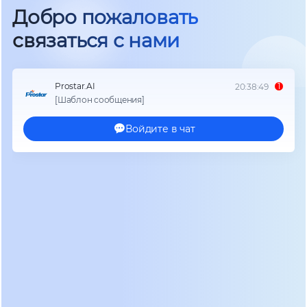
сравнению с пиковыми значениями 2023-2024
годов, что сделало их доступными даже для
средних производственных линий. Но дело не
только в цене.
В нашей практике был показательный случай на
металлургическом комбинате в Челябинской
области. Клиент установил ИБП мощностью 500
кВА с традиционными AGM-батареями в 2021
году. К весне 2025 года, из-за постоянных
перепадов температур в помещении (+15°C
зимой до +35°C летом без полноценного
кондиционирования), емкость батарей упала на
60% раньше гарантийного срока. Замена блока
батарей обошлась дороже, чем первоначальная
экономия на оборудовании. В июне 2026 года они
заменили систему на модульный ИБП с LiFePO4,