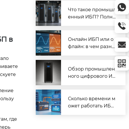
и СНЭ (стенд 16E84)
| Prostar
Что такое промышл
енный ИБП? Полно
е руководство по в
ыбору и применен
БП в
ию | Prostar
Онлайн ИБП или о
флайн: в чем разни
ца? Полное сравне
тало
ние | Prostar
риваете
Обзор промышлен
скуете
ного цифрового ИБ
П Prostar ET10K: мо
вление
щность, технологии,
применение | Prost
пользу
Сколько времени м
ar
ожет работать ИБП
от батарей? Кальку
ам, где
лятор и формула | P
перь
rostar