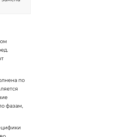
ком
ед.
ют
олнена по
вляется
ние
о фазам,
пецифики
 во