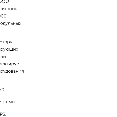
 ООО
 питания
000
модульных
ртору
ьтрующих
сли
ректирует
орудования
ых
системы
PS,