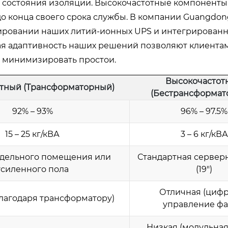
и состояния изоляции. Высокочастотные компоненты
о конца своего срока службы. В компании Guangdon
тировании наших литий-ионных UPS и интегрирован
ая адаптивность наших решений позволяют клиента
 минимизировать простои.
Высокочастот
тный (Трансформаторный)
(Бестрансформат
92% – 93%
96% – 97.5%
15 – 25 кг/кВА
3 – 6 кг/кВА
тдельного помещения или
Стандартная серверн
усиленного пола
(19″)
Отличная (циф
лагодаря трансформатору)
управление фа
Низкая (модульна