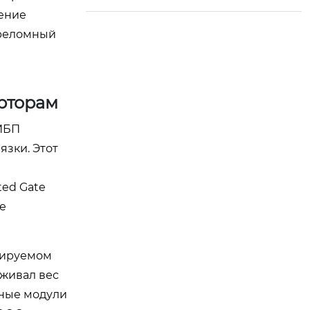
нение
ереломный
ерторам
 ИБП
зки. Этот
ted Gate
ие
руируемом
рживал вес
тные модули