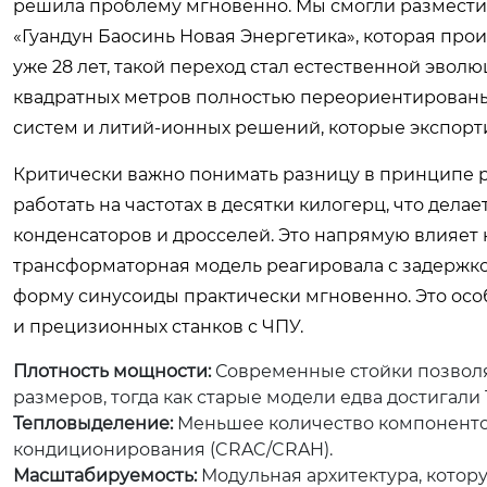
решила проблему мгновенно. Мы смогли разместит
«Гуандун Баосинь Новая Энергетика», которая пр
уже 28 лет, такой переход стал естественной эво
квадратных метров полностью переориентированы
систем и литий-ионных решений, которые экспорти
Критически важно понимать разницу в принципе р
работать на частотах в десятки килогерц, что де
конденсаторов и дросселей. Это напрямую влияет 
трансформаторная модель реагировала с задержк
форму синусоиды практически мгновенно. Это осо
и прецизионных станков с ЧПУ.
Плотность мощности:
Современные стойки позволя
размеров, тогда как старые модели едва достигали 1
Тепловыделение:
Меньшее количество компонентов
кондиционирования (CRAC/CRAH).
Масштабируемость:
Модульная архитектура, котор