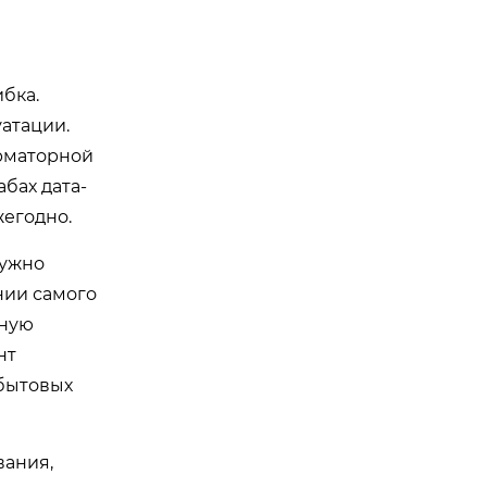
бка.
атации.
орматорной
бах дата-
жегодно.
нужно
нии самого
ьную
нт
сбытовых
вания,