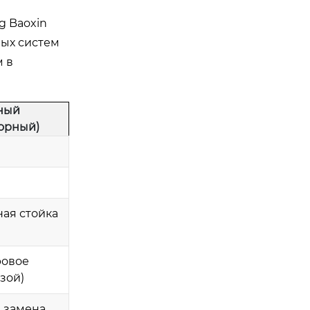
g Baoxin
ных систем
м в
ный
орный)
ая стойка
ровое
зой)
я замена