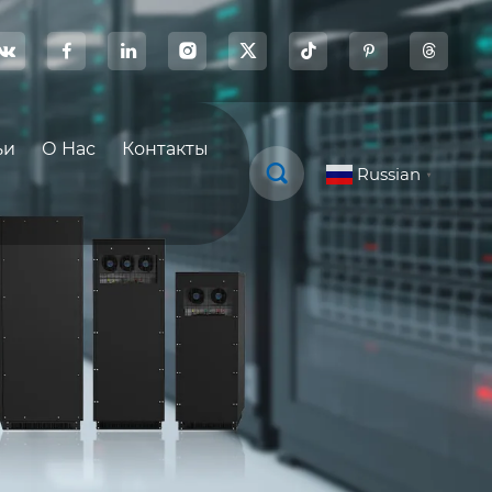








ьи
О Нас
Контакты

Russian
▼