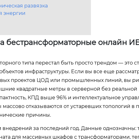
ническая развязка
я энергии
 на бестрансформаторные онлайн И
орного типа перестал быть просто трендом — это с
объектов инфраструктуры. Если вы все еще рассмат
вых проектов ЦОД или промышленных линий, вы ри
лишние квадратные метры в серверной без реальной
мпактность, КПД выше 96% и интеллектуальное упра
 массово отказываются от устаревших топологий в 
хнические причины.
внедрений за последний год. Данные однозначны: т
ната для массивных шкафов с трансформаторами, те