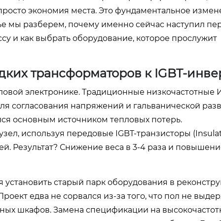
 просто экономия места. Это фундаментальное изме
атье мы разберем, почему именно сейчас наступил п
су и как выбрать оборудование, которое прослужит
здких трансформаторов к IGBT-инв
иловой электронике. Традиционные низкочастотные
я согласования напряжений и гальванической развя
лся основным источником тепловых потерь.
узел, используя передовые IGBT-транзисторы (Insula
ией. Результат? Снижение веса в 3-4 раза и повышен
ся установить старый парк оборудования в реконст
роект едва не сорвался из-за того, что пол не выде
рных шкафов. Замена спецификации на высокочасто