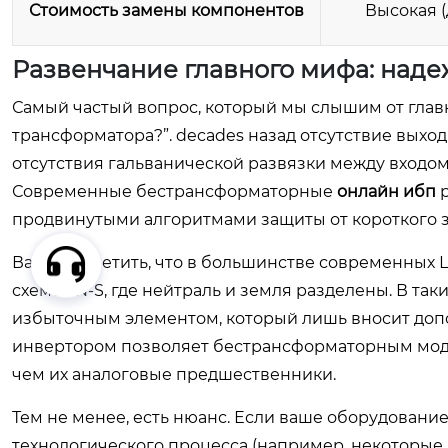
Стоимость замены компонентов
Высокая 
Развенчание главного мифа: наде
Самый частый вопрос, который мы слышим от глав
трансформатора?”. decades назад отсутствие выхо
отсутствия гальванической развязки между входом
Современные бестрансформаторные
онлайн ибп
р
продвинутыми алгоритмами защиты от короткого 
Важно отметить, что в большинстве современных 
схеме TN-S, где нейтраль и земля разделены. В та
избыточным элементом, который лишь вносит допо
инвертором позволяет бестрансформаторным моде
чем их аналоговые предшественники.
Тем не менее, есть нюанс. Если ваше оборудовани
технологического процесса (например, некоторые