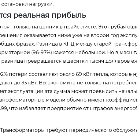
 остановки нагрузки.
тся реальная прибыль
ят только на ценник в прайс-листе. Это грубая оши
решения оказывается ниже уже на второй год эксплу
 общих фразах. Разница в КПД между старой трансф
рматорной (96-97%) кажется небольшой. Но в масшта
а разница превращается в десятки тысяч долларов е
92% потери составляют около 69 кВт тепла, которые 
ают до 33 кВт. Вы экономите не только на потребле
 лет эксплуатации эта сумма может превысить начал
странсформаторные модели обычно имеют коэффицие
 0.99, что избавляет предприятие от штрафов энерго
т. Трансформаторы требуют периодического обслужи