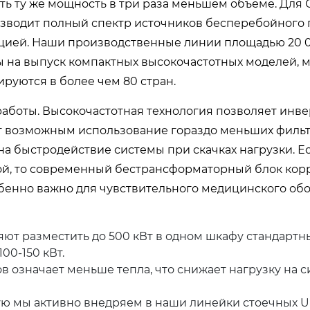
ь ту же мощность в три раза меньшем объеме. Для
оизводит полный спектр источников бесперебойного
люцией. Наши производственные линии площадью 20 
 на выпуск компактных высокочастотных моделей, 
руются в более чем 80 стран.
аботы. Высокочастотная технология позволяет инве
лает возможным использование гораздо меньших фил
на быстродействие системы при скачках нагрузки. Е
ой, то современный бестрансформаторный блок кор
бенно важно для чувствительного медицинского об
ют разместить до 500 кВт в одном шкафу стандартн
00-150 кВт.
 означает меньше тепла, что снижает нагрузку на 
ую мы активно внедряем в наши линейки стоечных U