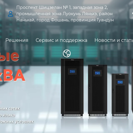
Проспект Шицзелан № 1, западная зона 2,

промышленная зона Луокунь Ляньхэ, район
Наньхай, город Фошань, провинция Гуандун
Решения
Сервис и поддержка
Новости и стат
