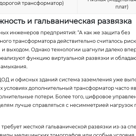
(дорогой трансформатор)
плат)
жность и гальваническая развязка
ных инженеров предприятий: “А как же защита без
дного трансформатора действительно считалось рис
 и выходом. Однако технологии шагнули далеко впер
еализуют функцию виртуальной развязки и облада
замыкания.
ЦОД и офисных зданий система заземления уже вып
ких условиях дополнительный трансформатор часто я
лнительные потери. Более того, цифровое управле
лям лучше справляться с несимметрией нагрузок п
е требует жесткой гальванической развязки из-за с
 виды медицинских томографов или особые условия