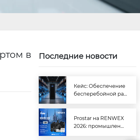
ртом в
Последние новости
Кейс: Обеспечение
бесперебойной ра
боты крупного логи
стического центра |
Prostar
Prostar на RENWEX
2026: промышленн
ые ИБП, инверторы