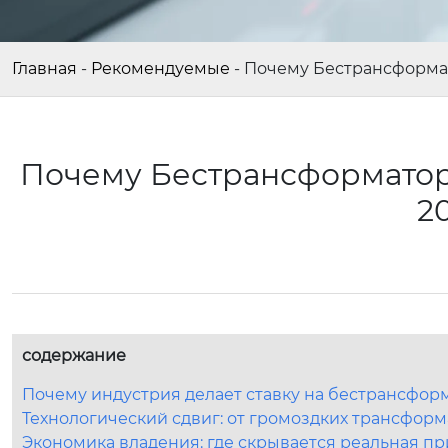
Главная
-
Рекомендуемые
-
Почему Бестрансформат
Почему Бестрансформатор
2
содержание
Почему индустрия делает ставку на бестрансфор
Технологический сдвиг: от громоздких трансформ
Экономика владения: где скрывается реальная п