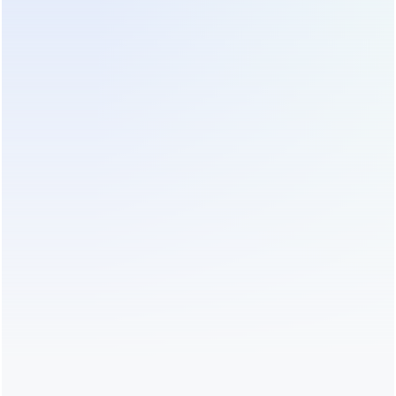
оборачивается затратами на переделку
электропроводки.
Как избежать ошибок при
проектировании
Самая частая ошибка — игнорирование времени
автономной работы. Указывать «2 часа»
бессмысленно, если не известна реальная
потребляемая мощность нагрузки. Мы всегда
начинаем с замера фактической нагрузки с
помощью цифрового ваттметра в течение 72
часов — с учётом пиковых значений. Другая
ошибка — недооценка тепловыделения. Онлайн
ИБП мощностью 200 кВА выделяет до 12 кВт
тепла. Без расчёта системы вентиляции и