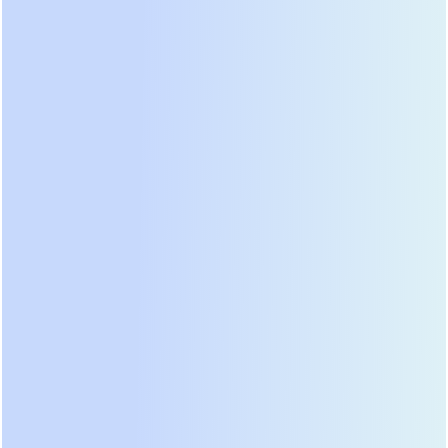
conversion). Разница не в мощности и не в цене —
она в архитектуре. Онлайн ИБП постоянно
преобразует входящее переменное напряжение
в постоянное, заряжает аккумуляторы и снова
инвертирует его в чистую синусоиду на выходе.
То есть нагрузка питается *исключительно* от
инвертора — независимо от того, есть ли сеть или
нет. Сетевой фильтр здесь — лишь
дополнительный уровень защиты от помех. При
пропадании входного напряжения
переключение происходит мгновенно: 0 мс, без
перерыва. Именно поэтому онлайн ИБП
требуются для критически важных нагрузок —
серверов, медицинского оборудования, АСУ ТП,
систем видеонаблюдения с записью на RAID-
массивы.