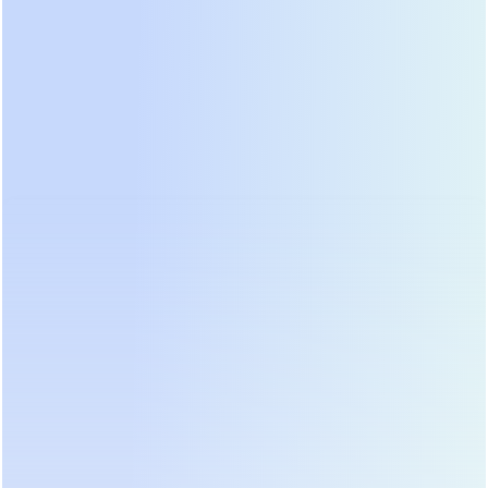
Не гонитесь за максимальной мощностью. Лучше
взять систему с запасом по кВА, но с правильной
архитектурой. Вот четыре технических критерия,
которые мы проверяем в первую очередь:
Чистота выходного сигнала:
коэффициент
гармонических искажений (THD) должен быть
ниже 2 % при полной нагрузке. Выше — риск
перегрева ИБП и отказа ИБП при подключении
импульсных блоков питания.
Время переключения:
у настоящего онлайн ИБП
оно равно нулю. Если в спецификации указано
«менее 10 мс» — это не онлайн, а линейно-
интерактивный вариант.