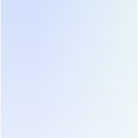
Коэффициент мощности на входе (PF):
значение
выше 0.95 говорит о современной IGBT-схеме и
высокой энергоэффективности. Низкий PF
создаёт избыточную нагрузку на вводной
автомат и кабель.
Поддержка горячей замены модулей:
особенно
важно для систем от 100 кВА. Отсутствие этой
функции означает, что обслуживание требует
полной остановки питания нагрузки.
Мы видели, как заказчики экономили на ИБП с
низким PF и получали перегрев кабелей в
распределительном щите уже через три месяца
эксплуатации. Экономия на компонентах