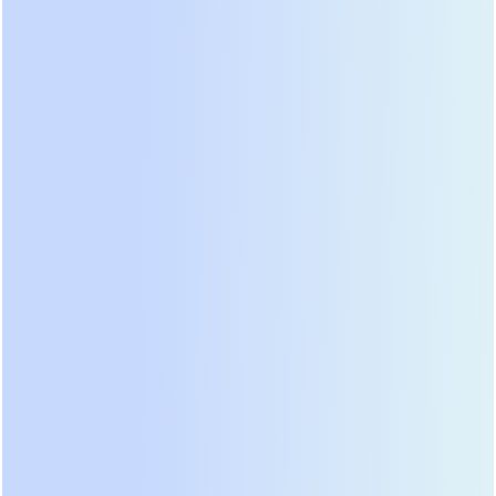
Мы проверяли это на практике: при
тестировании трёх типов ИБП на одном и том же
серверном шасси с RAID-10 и ESXi только онлайн-
система обеспечила стабильную работу при 12-
кратных кратковременных просадках сети.
Остальные два варианта вызывали перезагрузку
гостевых ОС. Вывод прост: если ваша задача — не
«подождать, пока выключится компьютер», а «не
допустить потери данных», выбор однозначен.
На что смотреть при выборе
онлайн ИБП — 4 обязательных
параметра