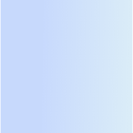
насос), батарея с рейтингом 0.5C не справится и
уйдёт в защиту. Всегда проверяйте пиковую
мощность ваших потребителей. В нашей
практике был случай, когда клиент установил
батарею на 10 кВт·ч, но с максимальным током
разряда всего 50 А (около 2,5 кВт). При включении
погружного насоса (3 кВт) система постоянно
отключалась, хотя энергии в батарее было
достаточно. Проблема была не в ёмкости, а в
силовой электронике внутри корпуса.
Тип элементов и балансировка
Внутри настенного блока находятся
призматические или цилиндрические ячейки.
Призматические элементы предпочтительнее
для стационарных систем благодаря лучшей