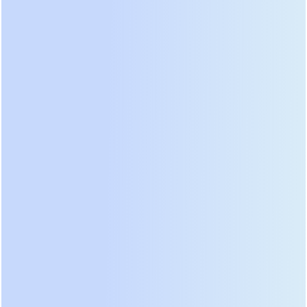
спецификацию настенной
батареи
Многие покупатели совершают ошибку, выбирая
батарею только по номиналу ёмкости в киловатт-
часах (кВт·ч). Это грубое упрощение. Чтобы
настенная литиевая батарея для дома
работала
корректно, необходимо анализировать
совокупность параметров.
Напряжение системы и совместимость с
инвертором
Настенные блоки обычно выпускаются в двух
стандартах напряжения: 48 В (низковольтные) и
высоковольтные шины (до 400–600 В).
Большинство современных гибридных
инверторов для частных домов работают с шиной