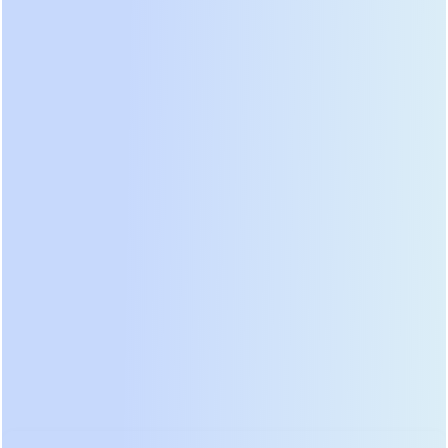
Литиевые батареи чувствительны к температуре
заряда. Заряд при отрицательных температурах (<
0°C) необратимо разрушает структуру катода.
Современные настенные блоки оснащены
системой подогрева, которая активируется перед
началом заряда зимой. Убедитесь, что эта
функция есть в спецификации, если батарея
будет стоять в холодном помещении.
Оптимальное
Параметр
значение для
Почему это важно
дома
Безопасность,
LiFePO4
долгий срок
Химия
(LFP)
службы (6000+
циклов)
Совместимость