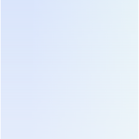
Рынок накопителей энергии сегментирован.
Понимание происхождения продукта помогает
избежать переплаты за бренд или покупки
некачественного «ноунейма».
Европейские бренды (Pylontech, Huawei, Sonnen).
Их главное преимущество — идеальная
интеграция в экосистему и премиальный сервис.
Однако цена за 1 кВт·ч здесь может достигать
800–1000 евро. Часто внутри европейского
корпуса стоят те же китайские элементы CATL
или EVE, но с наценкой за логистику, маркетинг и
сертификацию ЕС. Для бюджетного проекта это
избыточно.
Китайские OEM-производители и глобальные
лидеры.
Китай производит более 80% всех