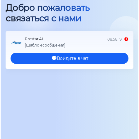
по факту даёт вам 4,5–4,7 кВт·ч полезной энергии,
тогда как свинцовая батарея той же номинальной
ёмкости — только 2,5 кВт·ч. Разница в два раза по
полезной ёмкости при одинаковых габаритах.
Второй критический параметр — количество
циклов заряда-разряда. Стандартный AGM-
аккумулятор выдерживает 300–500 циклов до
деградации ёмкости ниже 80%. Качественная
настенная литиевая батарея для дома
гарантирует 6000–8000 циклов. При ежедневном
использовании это означает 15–20 лет службы.
Мы проводили тесты на стендах, имитирующих
нагрузку типового коттеджа площадью 150 м².
Через 5 лет эксплуатации литиевый модуль
сохранил 92% начальной ёмкости, в то время как
свинцовая сборка требовала полной замены уже