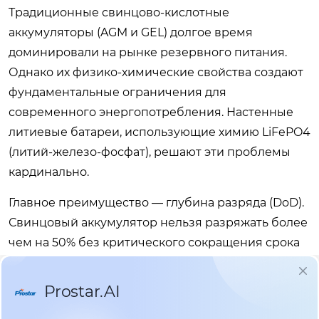
Традиционные свинцово-кислотные
аккумуляторы (AGM и GEL) долгое время
доминировали на рынке резервного питания.
Однако их физико-химические свойства создают
фундаментальные ограничения для
современного энергопотребления. Настенные
литиевые батареи, использующие химию LiFePO4
(литий-железо-фосфат), решают эти проблемы
кардинально.
Главное преимущество — глубина разряда (DoD).
Свинцовый аккумулятор нельзя разряжать более
чем на 50% без критического сокращения срока
службы. Литиевая настенная батарея позволяет
использовать 90–95% заявленной ёмкости
ежедневно. Это означает, что батарея на 5 кВт·ч