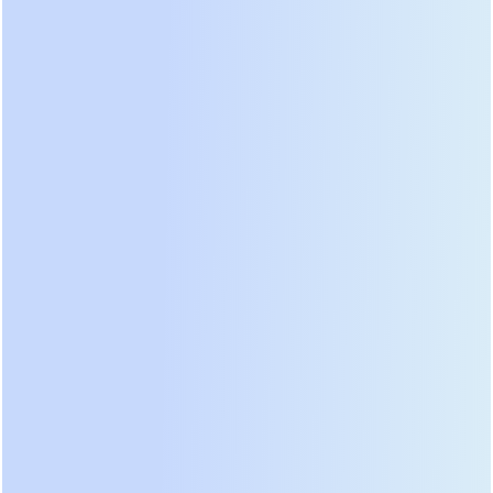
48 В. Это стандарт «подключи и работай».
Высоковольтные системы эффективнее
передают энергию на больших расстояниях и
имеют меньшие потери на преобразование, но
они требуют специфических инверторов и более
сложного монтажа. Для типового дома до 200 м²
мы рекомендуем стандарт 48 В из-за широкой
доступности совместимого оборудования и
простоты обслуживания.
Максимальный ток заряда и разряда (C-
rate)
Параметр C-rate определяет, какую мощность
может отдать или принять батарея. Например,
батарея 5 кВт·ч с рейтингом 1C может отдавать
мощность 5 кВт непрерывно. Если у вас есть
нагрузка 7 кВт (чайник, стиральная машина,