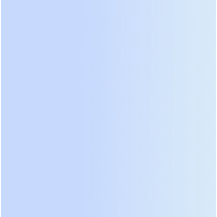
на третий год.
Третий аспект — скорость заряда. Литий-ионные
элементы принимают ток значительно
эффективнее. Если свинцовому аккумулятору для
полного восстановления после глубокого
разряда требуется 8–10 часов, литиевая батарея
заряжается за 2–4 часа. Это критически важно
при использовании гибридных инверторов с
солнечными панелями: вы успеваете накопить
максимум энергии за короткий световой день
зимой или во время кратковременных просветов
между облаками.
Безопасность химии LiFePO4 также превосходит
другие типы лития (например, NMC,
используемые в электромобилях). Фосфатная