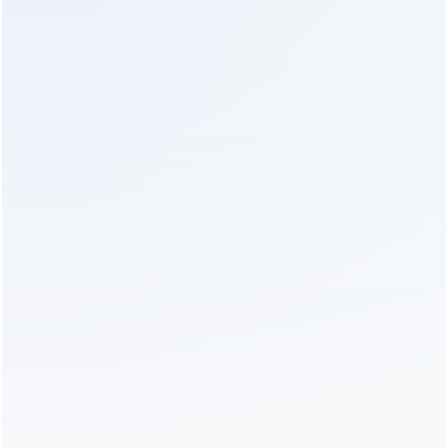
простых сборщиков, Baosin предлагает полный
цикл: от низкочастотных и высокочастотных
онлайн-UPS до интегрированных систем
накопления энергии и литий-железо-фосфатных
аккумуляторов. Такой широкий портфель
(включающий также свинцово-кислотные,
гелевые и свинцово-углеродные АКБ) говорит о
глубокой экспертизе компании в электрохимии и
силовой электронике. Для конечного
потребителя выбор продукции подобного
уровня означает высокую надежность,
адаптивность к различным условиям
эксплуатации и длительный срок службы, что
критически важно для домашних энергосистем.
Российская сборка.
Существует ряд компаний,