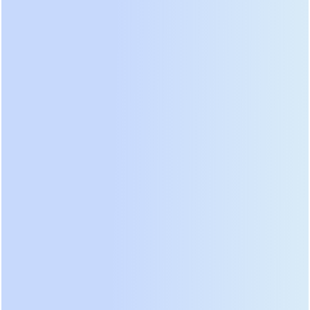
структура обладает высокой термической
стабильностью. Даже при механическом
повреждении или коротком замыкании риск
теплового разгона и возгорания минимален. Для
домашнего использования, где батарея
находится в жилом помещении или гараже, это
не просто плюс, а обязательное требование.
Рекомендация:
Перед покупкой запросите у
поставщика технический паспорт (datasheet) и
обратите внимание на гарантированное
количество циклов при DoD 80%. Если этот
параметр не указан, производитель скрывает
низкое качество элементов.
Ключевые технические
параметры: как читать