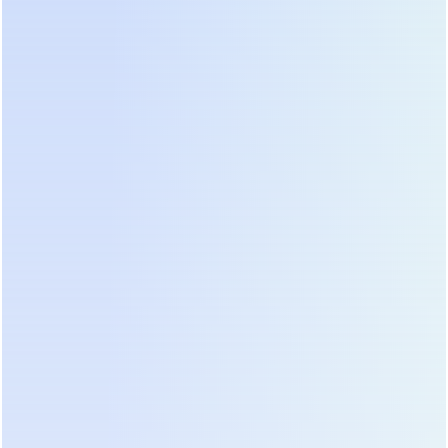
инвертору
Подтверждение
уверенности
Гарантия
5–10 лет
производителя
в качестве
Рекомендация:
Не гонитесь за максимальной
ёмкостью одного блока. Лучше взять два модуля
по 5 кВт·ч с возможностью параллельного
подключения. Это повысит отказоустойчивость
системы: если один блок выйдет из строя, второй
продолжит работу.
Сравнение брендов и
производителей: Китай vs
Европа vs Россия