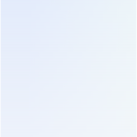
литиевых элементов в мире. Прямая закупка у
фабрик позволяет получить цену 250–350
долларов за 1 кВт·ч. Главный риск — отсутствие
локальной поддержки. Однако существуют
производители с мировым именем, которые
сочетают масштабы китайского производства с
международными стандартами качества.
Ярким примером такого подхода является
ООО
«Гуандун Баосинь Новая Энергетика»
. Компания
обладает 28-летним опытом работы в сфере
бесперебойного питания и накопления энергии,
располагая производственной базой площадью
20 000 квадратных метров. Продукция Baosin
экспортируется в более чем 80 стран мира, что
подтверждает её соответствие строгим
международным требованиям. В отличие от