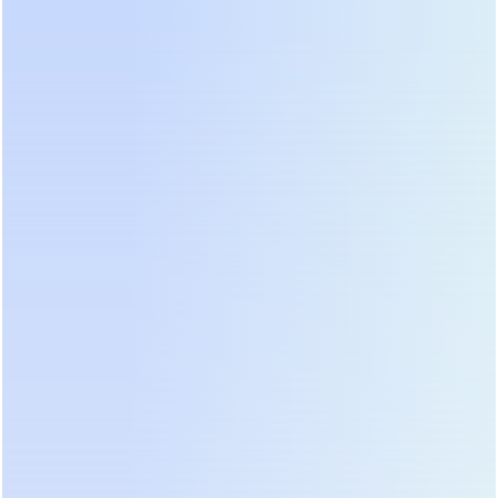
48 В (51.2 В
с 90%
Напряжение
номинал)
гибридных
инверторов
Максимальное
Глубина
использование
90–95%
разряда (DoD)
купленной
ёмкости
Возможность
100 А (для
питания
Макс. ток
модуля 5
мощных
разряда
кВт·ч)
приборов
(насосы, плиты)
Точная
передача
CAN /
Коммуникация
данных SOC
RS485
(остаток заряда)