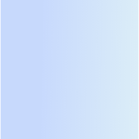
плотности упаковки и теплоотводу. Ключевой
компонент — BMS (Battery Management System).
Она контролирует напряжение каждой ячейки,
температуру и балансирует заряд. Хорошая BMS
имеет активную балансировку, которая
перекачивает энергию от заряженных ячеек к
разряженным, продлевая жизнь всей сборки.
Дешёвые аналоги используют пассивную
балансировку (рассеивание излишков в тепло),
что снижает КПД.
Степень защиты IP и температурный режим
Для установки в доме достаточно IP20 или IP21
(защита от крупных предметов и капель). Если вы
планируете монтаж в неотапливаемом гараже
или под навесом, требуется минимум IP54.