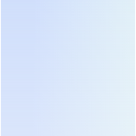
достаточно на 3–5 лет. Если же планируется
агрессивное расширение или открытие новых
филиалов с централизованным управлением
энергией, горизонтальная архитектура является
единственно верным решением.
Мы советуем всегда оставлять минимум 20%
свободной емкости в текущей конфигурации. Это
«буфер безопасности», который позволяет
системе работать в оптимальном режиме КПД и
справляться с пиковыми нагрузками без
перехода в байпас. Перегруженная система, даже
модульная, теряет свои преимущества в
эффективности.
Экономическая эффективность:
анализ TCO и ROI модульных