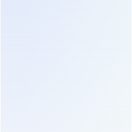
Система автоматически отключает
неиспользуемые модули или переводит их в
режим сна, оставляя активными только те,
которые необходимы для текущей нагрузки. Это
позволяет поддерживать высокий КПД (до 96–
97%) даже при низкой загрузке (20–30%).
Моноблочные ИБП при такой нагрузке часто
имеют КПД ниже 90%, что приводит к
значительным потерям электроэнергии на
нагрев. Для дата-центра мощностью 100 кВт
разница в 5% КПД может составлять десятки
тысяч рублей экономии ежегодно.
Второй фактор — снижение затрат на
обслуживание и ремонт. В модульной системе
замена компонента не требует выезда
сертифицированного инженера с