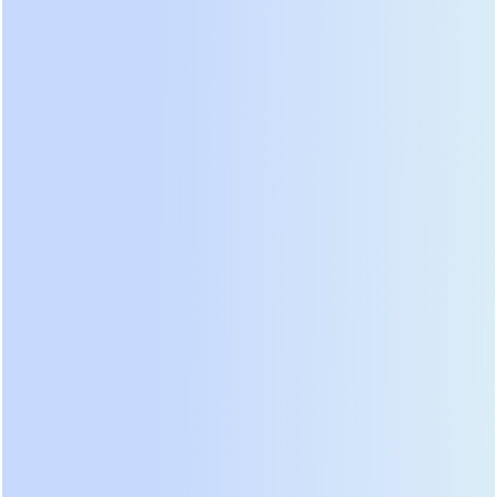
масштабируемость системы
, необходимо четко
различать два типа расширения: вертикальное
(внутри одного шкафа) и горизонтальное
(параллельное соединение нескольких шкафов).
Непонимание этого различия часто приводит к
ошибкам в планировании бюджета и
размещения оборудования.
Вертикальная масштабируемость ограничена
физическими размерами шасси. Это наиболее
экономичный способ увеличения мощности на
начальном этапе. Вы заполняете слоты в одной
стойке по мере роста нагрузки. Преимущества
заключаются в компактности и простоте
кабельных соединений. Все модули находятся в
одном тепловом контуре, что упрощает
организацию охлаждения. Однако у этого подхода