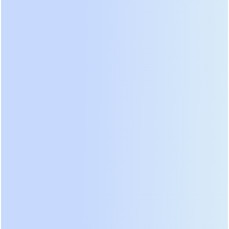
внимание на наличие избыточности
контроллеров (N+1) даже в небольших
конфигурациях, так как это устраняет единую
точку отказа в системе управления.
Технология горячей замены (Hot-Swap) является
фундаментом масштабируемости. Она позволяет
обслуживать и заменять компоненты под
напряжением. В нашей практике был случай на
фармацевтическом предприятии, где отказ
вентилятора в моноблочном ИБП привел к
перегреву и аварийному отключению всей
линии розлива. Замена требовала полного
обесточивания. В модульной системе
аналогичная проблема решается извлечением
неисправного силового модуля и установкой