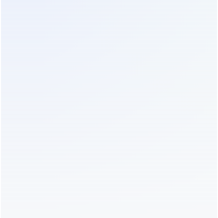
дорогостоящим оборудованием для демонтажа
всего шкафа. Персонал объекта может
самостоятельно заменить силовой модуль,
используя принцип hot-swap. Это сокращает
время простоя (MTTR — Mean Time To Repair) с
нескольких часов до 15–20 минут. В нашей
практике мы фиксировали снижение затрат на
сервисное обслуживание на 40% при переходе
клиентов с моноблочных на модульные системы.
Третий фактор — отложенные инвестиции.
Покупая модульную систему, вы платите только
за ту мощность, которая нужна сегодня.
Остальные слоты остаются пустыми. Это
освобождает капитал для других задач бизнеса.
При использовании моноблочного ИБП вы