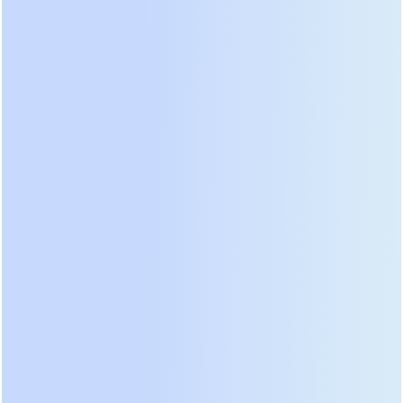
нового за считанные минуты, пока остальные
модули продолжают питать нагрузку. Это
демонстрирует прямую связь между
архитектурой и uptime.
Для технических специалистов важно понимать
принцип разделения шин. В современных
модульных ИБП используется архитектура с
распределенной активной и реактивной
мощностью. Каждый модуль самостоятельно
корректирует свою выходную характеристику,
чтобы компенсировать дисбаланс между фазами.
Это особенно актуально для российских сетей,
где перекос фаз является распространенной
проблемой. Масштабируемость здесь
проявляется в способности системы сохранять