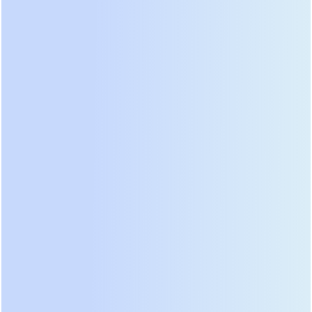
есть предел. Когда все слоты заняты, дальнейшее
расширение невозможно без замены шасси или
добавления новой системы.
Горизонтальная масштабируемость предполагает
объединение нескольких модульных ИБП в
параллельную группу. Современные системы
поддерживают соединение до 8–10 единиц
оборудования в общий кластер. Это позволяет
создавать системы мощностью от 100 кВт до
нескольких МВт. Горизонтальное
масштабирование дает гибкость в размещении:
шкафы можно расставить в разных частях
серверной комнаты для оптимизации потоков
холодного воздуха. Кроме того, это обеспечивает
высший уровень резервирования. Если один