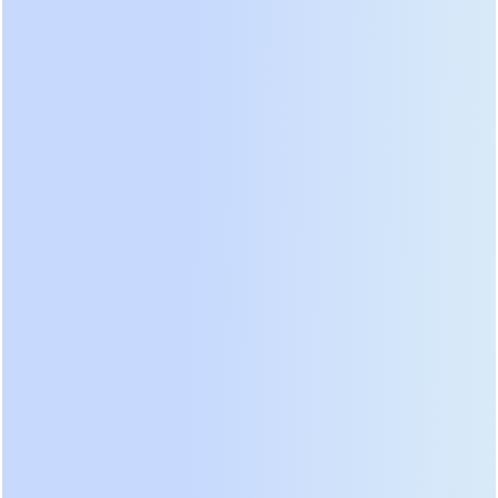
кВт. Достаточно установить два модуля по 25 кВт
(суммарно 50 кВт), оставив слоты свободными
для будущего расширения. Когда нагрузка
вырастет до 60 кВт, инженер просто добавляет
третий модуль. Эта операция занимает менее 15
минут и не требует отключения критического
оборудования.
Важнейшим элементом является модуль
управления (контроллер). В качественных
системах он также выполнен в виде
горячезаменяемого блока. Это обеспечивает
резервирование не только по мощности, но и по
интеллекту. Если один контроллер выходит из
строя, второй мгновенно перехватывает
управление, обеспечивая синхронизацию
инверторов. Мы рекомендуем обращать