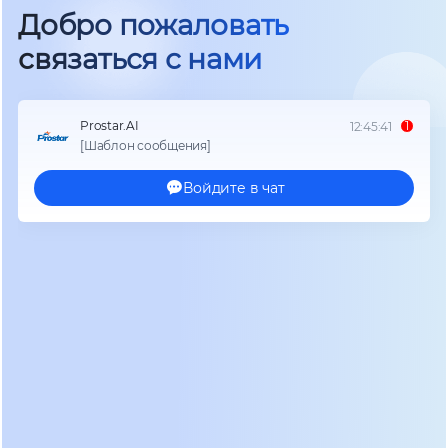
собой единый блок, где силовая часть, система
управления и батареи жестко интегрированы. В
модульном ИБП эти функции разделены на
независимые блоки, которые могут работать
параллельно. Основой такой системы является
шасси (стойка или каркас), которое служит
физической и электрической шиной для
подключения силовых модулей и модулей
управления.
Силовые модули обычно имеют стандартную
мощность, например, 25 кВт, 50 кВт или 100 кВт.
Пользователь может установить в шасси от
одного до нескольких таких модулей. Если
нагрузка на серверную комнату составляет 40
кВт, нет необходимости покупать систему на 100