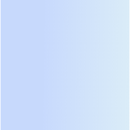
стабильное выходное напряжение даже при
неравномерном добавлении модулей в разные
фазы (в трехфазных системах).
Практический совет:
Перед проектированием
проверьте максимальное количество слотов в
шасси. Некоторые производители ограничивают
масштабируемость одной стойкой (например,
максимум 6 модулей), в то время как другие
позволяют параллельно соединять до 8–10 стоек,
создавая системы мощностью до нескольких
мегаватт.
Вертикальная и горизонтальная
масштабируемость: в чем
разница для бизнеса
При обсуждении темы
модульный ИБП: