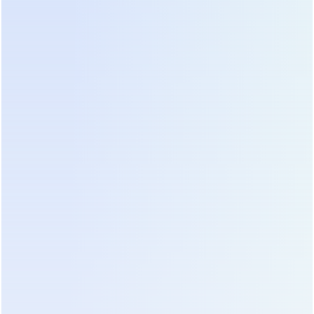
решений
Первоначальная стоимость модульного ИБП
часто выше, чем у аналогичного по мощности
моноблочного устройства. Однако оценка только
цены покупки (CAPEX) является ошибкой. Для
принятия обоснованного решения необходимо
рассчитывать совокупную стоимость владения
(TCO) за период 5–7 лет. Модульные системы
выигрывают за счет снижения операционных
расходов и оптимизации энергопотребления.
Первый фактор экономии — это КПД
(коэффициент полезного действия).
Современные модульные ИБП используют
технологию ECO-Mode или адаптивное
управление количеством активных модулей.