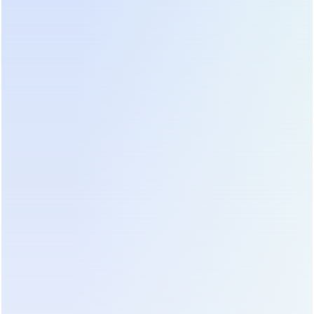
калькуляторы сечения кабеля с запасом 15-20%
сверх расчетного значения.
Вторая фатальная ошибка — игнорирование
температурного режима. Паспортная мощность
ИБП указывается для 25°C. При повышении
температуры до 40°C ресурс электролитических
конденсаторов и батарей сокращается вдвое. Мы
фиксировали случаи, когда ИБП устанавливали в
закрытых щитовых без вентиляции рядом с
горячими трубопроводами. Результат —
вздувшиеся конденсаторы через 18 месяцев
работы вместо гарантированных 10 лет. Всегда
обеспечивайте приток холодного воздуха и отвод
горячего.
Третья проблема — отсутствие координации