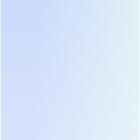
агрегат «проглотит» этот бросок за счет
магнитного поля трансформатора. Если ваш
объект связан с производством, выбор очевиден:
только LF-топология.
Типичные ошибки при внедрении и как их
избежать
Даже самое дорогое оборудование выйдет из
строя, если нарушить правила монтажа. Самая
распространенная ошибка — неправильный
подбор сечения кабелей. Люди смотрят только на
ток нагрузки, забывая про падение напряжения
на длинных трассах от батарейного шкафа до
самого ИБП. Потеря даже 1-2 вольт на линии
постоянного тока может привести к тому, что
инвертор не запустится в автономном режиме
или будет работать с перегревом. Используйте