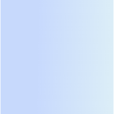
Баосинь Новая Энергетика» включает модели,
адаптированные специально под химию LiFePO4,
что позволяет увеличить срок службы
накопителей до 10-15 лет против стандартных 3-5
лет у свинцовых аналогов. Это не просто замена
банок, это изменение логики работы BMS
(системы управления батареей).
Сравнение топологий: почему низкая
частота выигрывает в промышленности
Многие менеджеры по закупкам пытаются
сэкономить, выбирая высокочастотные модели
для цехового оборудования. Это ошибка, которая
часто приводит к выходу из строя
чувствительной электроники. Разница кроется в
конструкции силового тракта. Высокочастотные
ИБП легче и компактнее, но они лишены