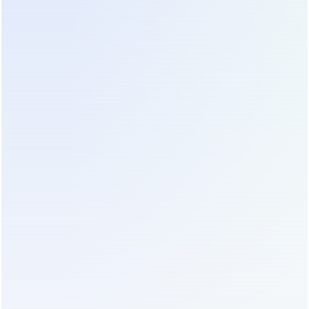
защит. Автомат на входе ИБП должен быть строго
селективен с автоматом на выходе и с
групповыми автоматами нагрузки. Если при
коротком замыкании в розетке отключается
главный ввод всего здания вместо конкретного
автомата линии, система спроектирована
неверно. Проверьте время-токовые
характеристики всех автоматов в цепи до начала
эксплуатации.
Сертификация и соответствие стандартам
2026 года
Рынок наводнен оборудованием, которое
формально работает, но не соответствует
современным требованиям безопасности. При
выборе поставщика обязательно запрашивайте