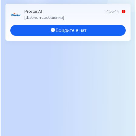
входным коэффициентом гармоник (THDi) менее
3%. Низкий THDi означает, что устройство не
загрязняет вашу собственную сеть harmonics, что
особенно важно при работе с дизель-
генераторами. Если генератор начинает «рычать»
или глохнуть при подключении ИБП, проблема
именно в высоких гармониках входного тока.
Второй критический параметр — перегрузочная
способность. Настоящий низкочастотный
онлайн
ибп
обязан выдерживать 125% нагрузки в
течение 10 минут и 150% в течение 60 секунд без
перехода на байпас. Мы сталкивались с
ситуацией, когда клиент установил бюджетную
модель, которая при запуске мощного насоса
мгновенно уходила на байпас, оставляя
оборудование без защиты. Причина была в