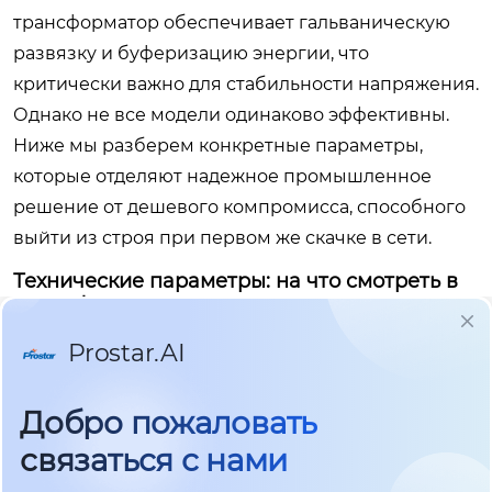
трансформатор обеспечивает гальваническую
развязку и буферизацию энергии, что
критически важно для стабильности напряжения.
Однако не все модели одинаково эффективны.
Ниже мы разберем конкретные параметры,
которые отделяют надежное промышленное
решение от дешевого компромисса, способного
выйти из строя при первом же скачке в сети.
Технические параметры: на что смотреть в
спецификации
Первое, что должен проверить инженер перед
закупкой — это коэффициент мощности (PF) на
входе и способность инвертора работать с
реактивной нагрузкой. В 2026 году стандартом
де-факто для серьезных задач стал PF ≥ 0.99 с