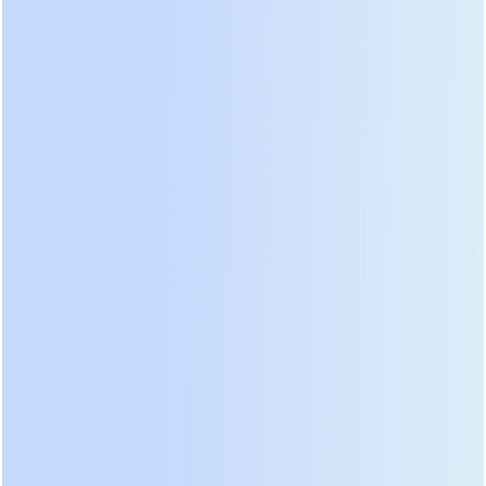
слабой конструкции инвертора, который
физически не мог отдать необходимый ток.
Всегда требуйте график зависимости времени
работы от величины перегрузки у поставщика.
Третий аспект — тип батарей и алгоритм заряда.
Забудьте об универсальных настройках.
Профессиональные системы должны иметь
независимую регулировку напряжения
подзаряда и компенсации температуры.
Использование литий-железо-фосфатных
(LiFePO4) аккумуляторов вместо традиционных
свинцово-кислотных становится нормой для
проектов с ограниченным пространством и
требованием к длительному циклу жизни.
Например, продукция компании ООО «Гуандун