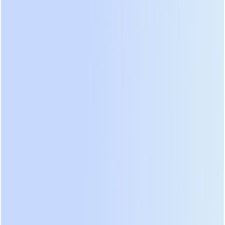
Обеспечение работы газового котла:
Современные котлы чувствительны к качеству
синусоиды. Даже кратковременный провал
напряжения может привести к ошибке
контроллера и остановке отопления зимой.
Стабилизация напряжения для чувствительной
техники:
В старых домах с плохой проводкой
напряжение может плавать от 180 до 240 В. ИБП с
функцией AVR (автоматическая регулировка
напряжения) выравнивает эти скачки без
перехода на батарею, продлевая срок службы
техники.
Действие сейчас: посчитайте суммарную
мощность всех устройств, которые вы планируете
подключить. Умножьте полученное значение на
1.3. Если результат меньше 600–700 Вт, модель на
1000 ВА вам подходит. Если больше —