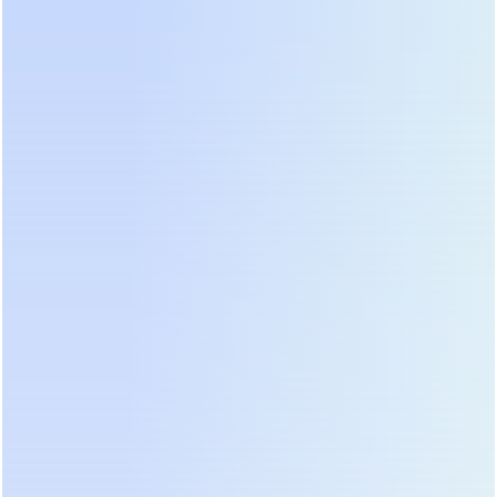
тайваньских брендов (Rubycon, Nichicon) —
хороший знак. Если внутри все залито
компаундом или используются безымянные
компоненты — риск высок.
ТОП-5 категорий бюджетных
ИБП 1000 ВА: сравнение и выбор
Мы не будем рекламировать конкретные бренды,
так как рынок меняется быстро. Вместо этого мы
выделим 5 типов устройств, представленных на
рынке РФ и СНГ, и оценим их по ключевым
параметрам. Это поможет вам сориентироваться
в магазинах.
Тип устройства /
Цена
Примеры
Плюсы
(ориентир)
брендов