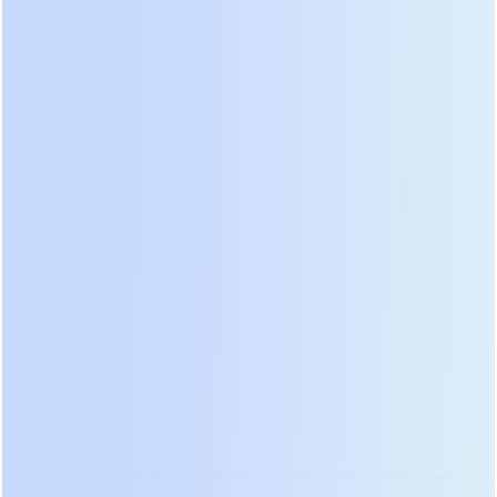
такой историей значительно снижает риск
преждевременного выхода батареи из строя.
4. Отсутствие холодного старта
Функция “Cold Start” позволяет включить ИБП и
подключить к нему нагрузку даже при отсутствии
сетевого напряжения. В самых дешевых моделях
эта функция отсутствует. Если свет отключили, а
ИБП был выключен кнопкой, вы не сможете им
воспользоваться. Для дома это критично.
Рекомендация: перед покупкой найдите обзор
конкретной модели на YouTube или профильном
форуме. Посмотрите на разбор устройства.
Наличие массивного трансформатора и
качественных конденсаторов японских или