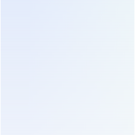
часто имеют хороший набор розеток (IEC и
Schuko). Преимущество — наличие USB-порта
для мониторинга и бесплатного ПО. Минус —
вентилятор охлаждения может работать
постоянно или включаться слишком часто, что
раздражает в спальне. Аккумуляторы
стандартные, легко заменяются на аналоги
(например, Delta или CSB).
2. Powercom (серия BNT или King)
Тайваньский производитель, который часто
предлагает более “честные” характеристики за
меньшие деньги, чем раскрученные бренды. Их
ИБП отличаются компактностью. Важно: у
некоторых моделей BNT время переключения
может достигать 8-10 мс, что находится на грани
допустимого для чувствительных ПК. Проверяйте