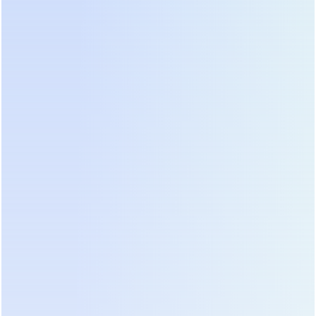
Надежность,
Классические
узнаваемость,
Line-Interactive
Выше
хорошая
(APC Back-UPS,
среднего
поддержка,
Ippon)
стабильное
ПО
Адаптация под
Российские
местные сети,
бренды
доступность
(Энергия,
Средняя
сервисов,
Штиль,
наличие ГОСТ/
Бастион)
ЕАС
Лучшее
Китайские
соотношение
OEM-бренды
Бюджетная
цена/качество,
(Powercom,
современные