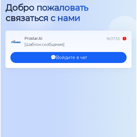
мощности 0.6. Это значит, что устройство на 1000
ВА сможет питать нагрузку максимум в 600 Вт.
Если вы подключите игровой ПК с блоком
питания на 750 Вт, ИБП уйдет в перегрузку и
отключится мгновенно. Поэтому при выборе
бюджетного сегмента всегда делайте запас по
мощности в 20–30%.
Мы проанализировали статистику отказов в
домашних сетях и выявили три основные
сценария, где ИБП на 1000 ВА критически
необходим:
Защита рабочего места:
Позволяет корректно
завершить работу Windows или macOS,
сохранить документы и избежать повреждения
файловой системы SSD/HDD при внезапном
отключении света.