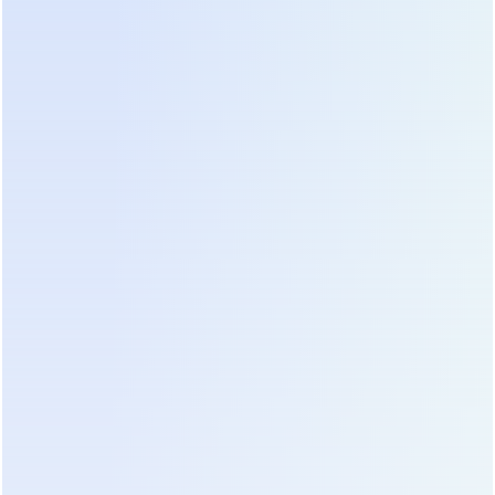
FSP, Ginzzu)
компоненты
No-Name
Очень
Низкая
устройства с
низкая
входная цена
маркетплейсов
Идеальная
Инверторные
Премиум
синусоида,
ИБП (Online
(не
нулевое
Double
бюджет)
время
Conversion)
переключения
Подробный анализ лидеров бюджетного
сегмента
1. Ippon (серия Back Power Pro или Smart Winner)
Популярный бренд в России. Модели на 1000 ВА