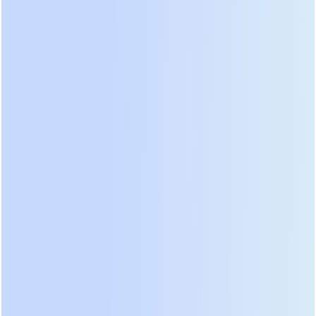
питания компьютеров, телевизоров и LED-ламп
это не проблема. Они отлично работают с таким
сигналом.
Однако, если вы планируете подключать
оборудование с тороидальными
трансформаторами (некоторые Hi-Fi усилители,
старые лазерные принтеры, циркуляционные
насосы в системах отопления), ступенчатая
синусоида вызовет перегрев и гул. В худшем
случае двигатель насоса выйдет из строя. Для
таких задач нужен ИБП с
чистой синусоидой
, но
он стоит значительно дороже. В бюджетном
сегменте чистая синусоида на 1000 ВА
встречается редко, и часто это устройства с
низкой эффективностью.