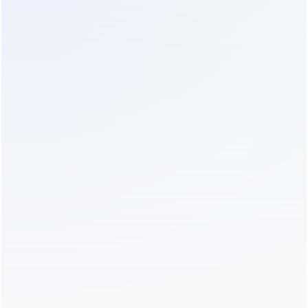
конкретную модификацию.
3. Энергия (Россия/Китай)
Бренд, позиционирующий себя как российский.
Часто использует базы известных китайских
фабрик, но проходит дополнительную локальную
сертификацию. Плюсом является наличие
сервисных центров в регионах РФ. Для газовых
котлов лучше выбирать модели с маркировкой,
подтверждающей работу с индуктивной
нагрузкой, хотя для 1000 ВА это чаще всего
резерв для электроники котла, а не насоса.
4. FSP (Fortron)
Один из крупнейших мировых OEM-
производителей. Многие другие бренды просто
клеят свой логотип на корпуса FSP. Покупка ИБП