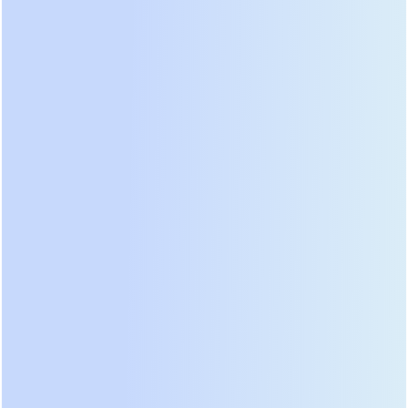
потеряли данные из-за перезагрузки серверов.
Всегда проверяйте спецификацию на наличие
параметра “Typical transfer time”.
3. Качество аккумуляторных батарей и
алгоритм заряда
Самая дорогая часть ИБП — это свинцово-
кислотная батарея (обычно 12 В, 7 А·ч или 9 А·ч).
Бюджетные производители ставят самые
дешевые АКБ с низким циклическим ресурсом.
Но еще важнее — плата заряда. Дешевые
контроллеры часто “перегревают” батарею
постоянным высоким током заряда, что приводит
к ее вздутию и потере емкости уже через 6–8
месяцев. Хороший ИБП имеет температурную
компенсацию заряда и многостадийный