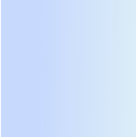
алгоритм (Bulk, Absorption, Float).
Именно здесь проявляется разница между
заводским производством и гаражной сборкой.
Например, такие компании, как
ООО «Гуандун
Баосинь Новая Энергетика»
, обладающие 28-
летним опытом и собственными
производственными линиями площадью 20 000
кв. м, уделяют особое внимание контролю
качества элементов питания. Их продукция,
экспортируемая в более чем 80 стран, включает
не только сами ИБП, но и широкий спектр
аккумуляторов (литий-ионные, гелевые,
свинцово-углеродные), что позволяет
обеспечивать строгий контроль совместимости и
долговечности всей системы. Использование
компонентов от проверенных производителей с