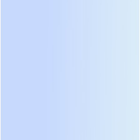
2. Время переключения (Transfer Time)
Это время, за которое ИБП переходит с питания
от сети на питание от батареи. Стандарт для
бюджетных линейно-интерактивных моделей
составляет 4–8 мс. Компьютерный блок питания
имеет конденсаторы, которые держат заряд
около 10–20 мс. Если время переключения ИБП
больше 10 мс, компьютер перезагрузится.
Дешевые китайские no-name бренды иногда
грешат временем переключения до 12–15 мс, что
делает их бесполезными для ПК.
Наш опыт:
Мы тестировали партию дешевых ИБП
без бренда. При напряжении в сети 190 В они
работали нормально, но при резком падении до
160 В время переключения увеличивалось до 12
мс из-за медленной реакции реле. Два клиента