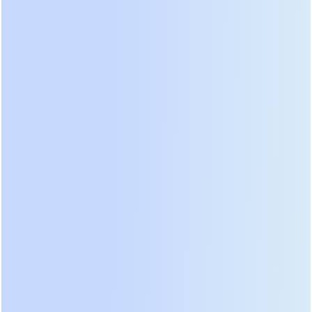
рассмотрите варианты на 1500–2000 ВА.
Технические ловушки
бюджетных ИБП: на чем
эконолят производители
Когда вы видите цену на ИБП 1000 ВА, которая в
два раза ниже средней по рынку, знайте:
экономия произошла не на магии, а на
конкретных компонентах. Понимание этих
нюансов поможет вам отсеять откровенный хлам.
1. Тип выходного сигнала:
аппроксимированная синусоида vs чистая
синусоида
Подавляющее большинство бюджетных ИБП (до
$100–120) выдают
аппроксимированную
(ступенчатую) синусоиду
. Для импульсных блоков