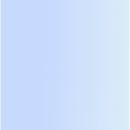
заменять силовые модули «на горячую» без
остановки нагрузки.
Для майнинга критически важен высокий КПД.
Huawei заявляет эффективность до 96% в режиме
двойного преобразования и до 99% в режиме
ECO. В реальных тестах на фермах с нагрузкой
60–70% мы фиксировали показатели около 95.5%,
что существенно снижает теплоотдачу и затраты
на кондиционирование. Еще один важный аспект
— интеллектуальная система управления
батареями iBattery. Она автоматически
выравнивает напряжение на отдельных
элементах, продлевая срок службы свинцово-
кислотных АКБ на 30–50%. Однако для 2026 года
мы рекомендуем конфигурировать эти системы с