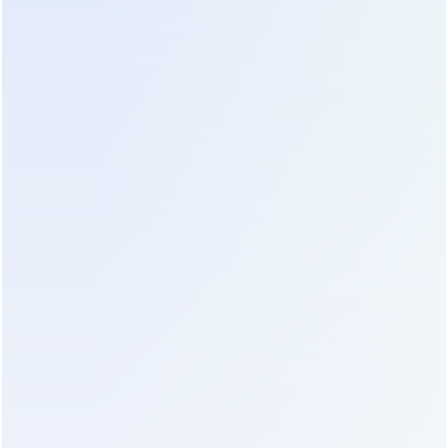
батареи и прогнозирует их остаточный ресурс.
Для майнеров, использующих дорогие литиевые
сборки, эта функция помогает избежать
внезапных отказов.
Ограничения:
Стоимость оригинальных запасных
частей Eaton высока. Логистика в некоторые
регионы РФ и СНГ может занимать длительное
время, что нужно учитывать при формировании
склада запчастей. Также устройство
чувствительно к качеству заземления — при
плохом контуре заземления могут возникать
ложные срабатывания защиты.
Рекомендация:
Подходит для объектов, где
качество электроэнергии низкое, а требования к
чистоте входного тока высокие (например, при