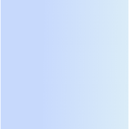
литиевыми шкафами Huawei SmartLi, которые
занимают в 3 раза меньше места и весят в 4 раза
меньше аналогов на свинце.
Недостатки:
Высокая начальная стоимость и
закрытая экосистема. Для настройки сложных
сценариев параллельной работы требуется
сертифицированный инженер Huawei.
Проприетарные протоколы связи могут
затруднить интеграцию со сторонними
системами мониторинга (например, Prometheus
или Zabbix) без использования дополнительных
шлюзов.
Рекомендация:
Идеально для ферм мощностью от
100 кВт, где важна плотность размещения и
минимизация операционных расходов на