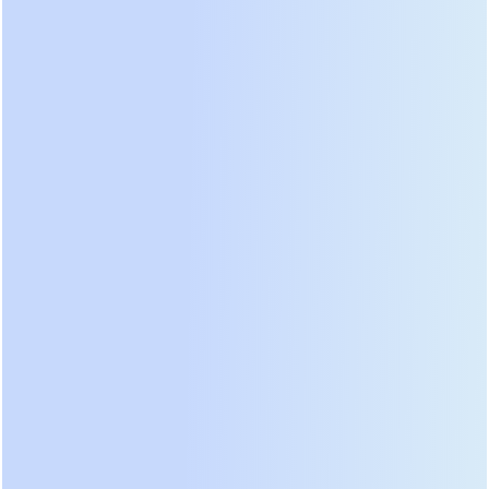
Management Systems) для лития.
Масштабируемость и параллельная работа:
Возможность наращивания мощности без
замены основного блока позволяет адаптировать
систему под рост фермы.
Каждое рассмотренное ниже решение прошло
проверку на соответствие этим критериям. Если
устройство не поддерживает литиевые батареи
или имеет КПД ниже 94% в режиме Eco, оно не
попало в этот обзор.
ТОП-5 решений ИБП для
майнинга: детальный разбор
лидеров рынка 2026
Ниже представлен анализ пяти ведущих
решений, которые демонстрируют наилучшее