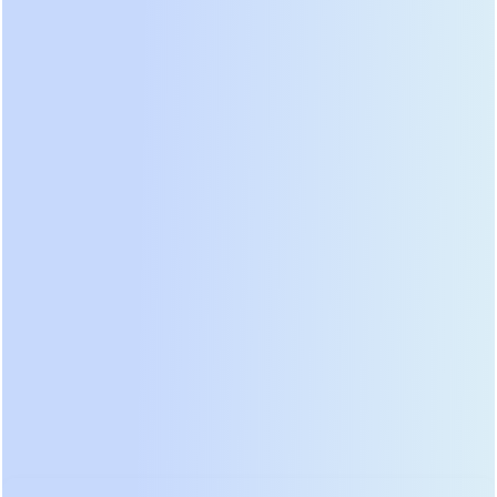
дополнительная звукоизоляция или выносной
монтаж.
Рекомендация:
Лучший выбор для регионов с
крайне нестабильной сетью и частыми
просадками напряжения, где оборудование
подвергается высоким электрическим стрессам.
3. Delta Amplon NX Series: Баланс цены и
производительности
Taiwanese бренд Delta Electronics предлагает
серию Amplon NX, которая завоевала
популярность благодаря отличному
соотношению цены и функциональности. Эти
ИБП позиционируются как решения для средних
и малых ЦОД, что делает их идеальными для
средних майнинг-ферм (10–50 кВт).