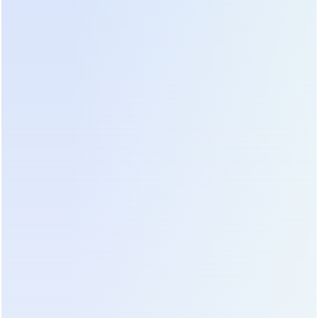
Майнинг-оборудование генерирует
значительное количество гармоник, которые
возвращаются в сеть и могут перегревать
нейтральные проводники и трансформаторы.
Eaton 93PM имеет входной коэффициент
мощности близкий к единице (0.99) и низкий
уровень гармонических искажений тока (THDi <
3%), что благотворно сказывается на качестве
электроэнергии во всем объекте.
Модули питания Power Xchange позволяют
заменять их без инструментов за несколько
минут. Это критично для поддержания
доступности фермы. Система также оснащена
технологией ABM (Advanced Battery
Management), которая постоянно тестирует