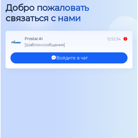
при высоких температурах. Наш список «топ
решений» базируется на четырех ключевых
параметрах:
Топология Double Conversion (Online):
Только
онлайн-ИБП обеспечивают нулевое время
переключения и полную гальваническую
развязку, что критично для чувствительной
электроники ASIC-майнеров.
Совместимость с генераторами:
В условиях
нестабильных сетей возможность работы в
связке «ИБП + Дизель-генератор» является
обязательной. Мы оценивали наличие функции
частотной стабилизации и мягкого старта.
Поддержка литиевых аккумуляторов (LiFePO4):
Свинцово-кислотные батареи (VRLA) уходят в
прошлое из-за короткого срока службы при
циклическом использовании. Решения 2026 года
должны иметь встроенные BMS (Battery