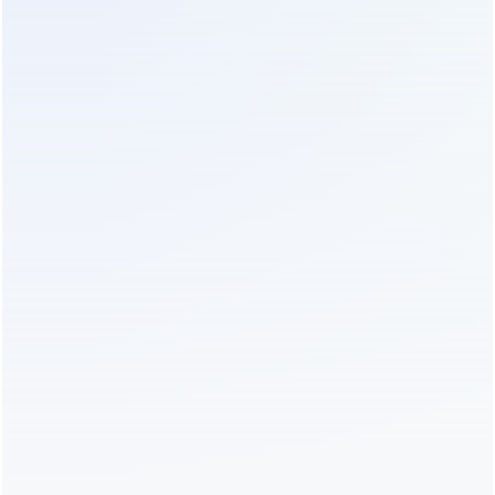
совместном размещении с другим
чувствительным оборудованием).
5. Российские сборки на базе инверторов
Studer / Victron (Гибридные решения)
В условиях санкционных ограничений и
сложностей с поставками западного
промышленного оборудования, в 2026 году
набирают популярность кастомные решения на
базе высококачественных гибридных
инверторов. Бренды вроде Studer (Швейцария)
или Victron Energy (Нидерланды), собираемые в
единые шкафы российскими интеграторами,
предлагают уникальную гибкость.
Такие системы позволяют легко интегрировать
возобновляемые источники энергии (солнечные