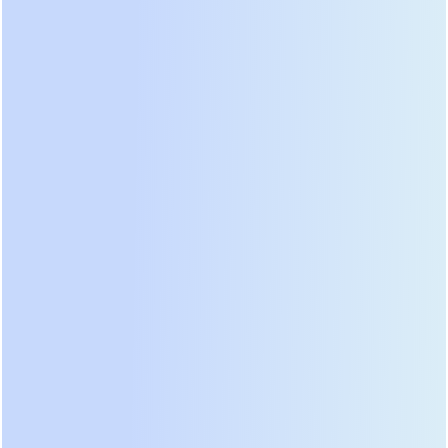
кратковременного отключения света возникает
огромный бросок тока. Liebert APS имеет запас по
перегрузке 125% в течение 10 минут и 150% в
течение 1 минуты, что позволяет избежать
аварийного отключения при рестарте фермы.
Кроме того, эти устройства отлично работают в
широком диапазоне входных напряжений без
перехода на батареи, что экономит ресурс АКБ.
Нюансы эксплуатации:
Оборудование Vertiv часто
требует регулярного технического
обслуживания. Конденсаторы и вентиляторы
имеют ограниченный ресурс и должны меняться
превентивно каждые 5–7 лет. Также стоит
отметить шумность системы охлаждения — для
установки в одном помещении с людьми
(например, в гаражном майнинге) потребуется