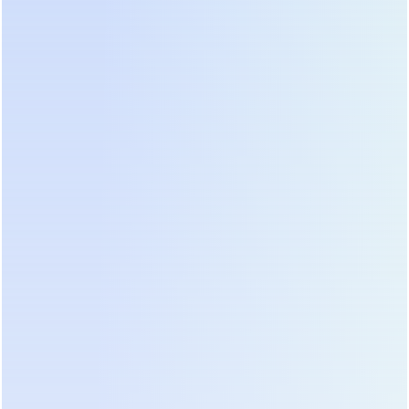
Это дает гибкость в выборе поставщика АКБ,
позволяя снизить общую стоимость системы.
Однако интерфейс управления может показаться
менее интуитивным по сравнению с Huawei, а
документация на русском языке иногда содержит
неточности в переводе технических терминов.
Рекомендация:
Оптимально для растущих ферм,
где бюджет ограничен, но требуется надежность
уровня Enterprise и возможность легкого
масштабирования.
4. Eaton 93PM: Модульность и защита от
гармоник
Eaton 93PM — это трехфазный ИБП с модульной
архитектурой, который особенно хорош в
условиях наличия нелинейных нагрузок.