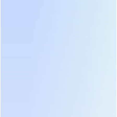
Delta NX поддерживает параллельное
подключение до 8 устройств, что обеспечивает
высокую масштабируемость. Важным
преимуществом является наличие встроенного
изолирующего трансформатора в некоторых
конфигурациях, что создает гальваническую
развязку и защищает оборудование от
постоянных составляющих в сети, которые иногда
встречаются в старых промышленных сетях. КПД
устройства составляет до 96%, а форма выходного
сигнала — чистая синусоида, что гарантирует
корректную работу блоков питания майнеров.
В 2026 году Delta активно продвигает
совместимость со сторонними литиевыми
батареями через открытый протокол CAN bus.