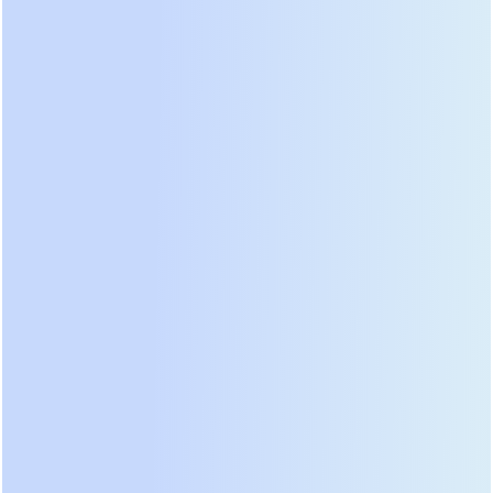
охлаждение.
2. Vertiv (Liebert) APS: Надежность для
тяжелых условий
Vertiv, ранее известный как Emerson Network
Power, производит серию Liebert APS, которая
считается «рабочей лошадкой» в индустрии ЦОД.
Эти ИБП отличаются исключительной
надежностью силовой части. В отличие от многих
конкурентов, использующих IGBT-транзисторы,
склонные к пробоям при скачках напряжения, в
старых и некоторых новых модификациях Liebert
используются более устойчивые компоненты.
Главная особенность для майнеров —
способность выдерживать пусковые токи. При
включении ASIC-майнеров после