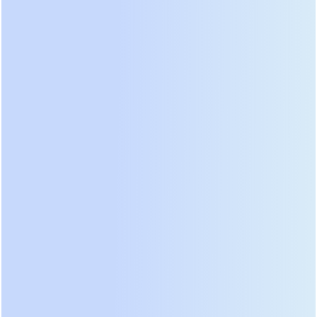
соотношение надежности, стоимости владения
(TCO) и технической оснащенности. Обратите
внимание: мы рассматриваем не только бренды,
но и конкретные серии, так как внутри одного
бренда могут быть как удачные, так и провальные
модели.
1. Huawei UPS5000-E Series: Эталон
эффективности и интеллекта
Huawei продолжает удерживать лидерство в
сегменте промышленных ИБП благодаря своей
архитектуре модульного питания. Серия
UPS5000-E (особенно модели мощностью от 20
до 800 кВт) является предпочтительным
выбором для крупных промышленных ферм.
Ключевое преимущество этой серии —
модульная конструкция N+X, позволяющая