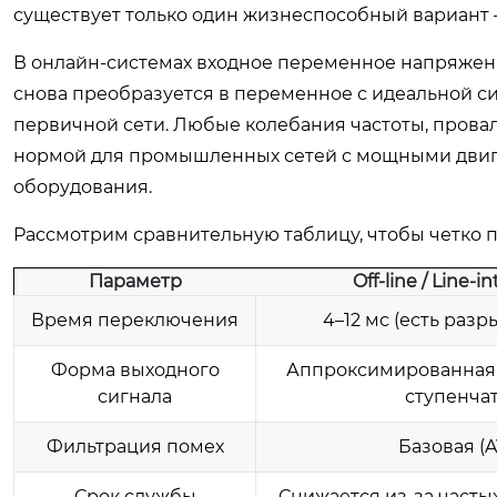
существует только один жизнеспособный вариант
В онлайн-системах входное переменное напряжени
снова преобразуется в переменное с идеальной син
первичной сети. Любые колебания частоты, прова
нормой для промышленных сетей с мощными двиг
оборудования.
Рассмотрим сравнительную таблицу, чтобы четко 
Параметр
Off-line / Line-i
Время переключения
4–12 мс (есть разр
Форма выходного
Аппроксимированная 
сигнала
ступенча
Фильтрация помех
Базовая (
Срок службы
Снижается из-за часты