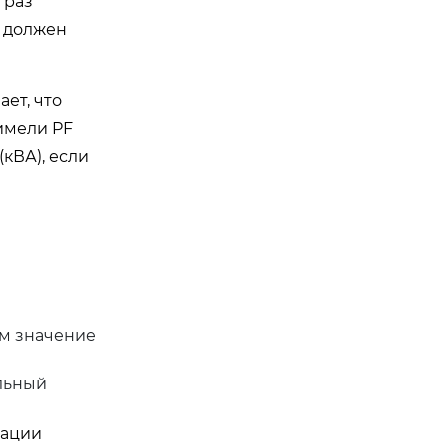
 раз
и должен
ет, что
 имели PF
(кВА), если
ем значение
льный
зации