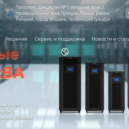
Проспект Шицзелан № 1, западная зона 2,

промышленная зона Луокунь Ляньхэ, район
Наньхай, город Фошань, провинция Гуандун
Решения
Сервис и поддержка
Новости и стат
