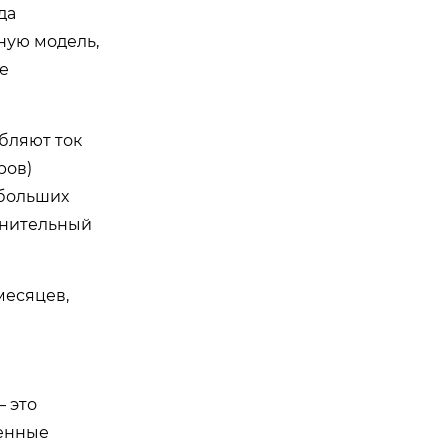
да
ную модель,
е
бляют ток
ров)
 больших
лнительный
месяцев,
 это
ленные