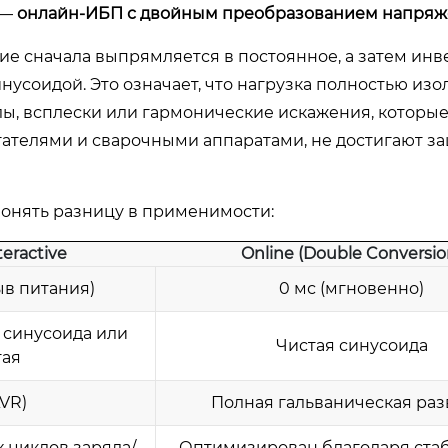
 —
онлайн-ИБП с двойным преобразованием напря
е сначала выпрямляется в постоянное, а затем ин
усоидой. Это означает, что нагрузка полностью изо
лы, всплески или гармонические искажения, которы
ателями и сварочными аппаратами, не достигают 
понять разницу в применимости:
nteractive
Online (Double Conversio
ыв питания)
0 мс (мгновенно)
синусоида или
Чистая синусоида
тая
AVR)
Полная гальваническая раз
х циклов заряда/
Оптимизирован благодаря ста