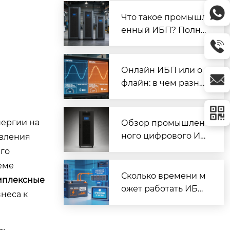
и СНЭ (стенд 16E84)
| Prostar
Что такое промышл
енный ИБП? Полно
е руководство по в
ыбору и применен
ию | Prostar
Онлайн ИБП или о
флайн: в чем разни
ца? Полное сравне
ние | Prostar
нергии на
Обзор промышлен
ного цифрового ИБ
авления
П Prostar ET10K: мо
его
щность, технологии,
еме
применение | Prost
Сколько времени м
омплексные
ar
ожет работать ИБП
неса к
от батарей? Кальку
лятор и формула | P
rostar