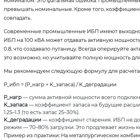
номиналом. Это фатальная ошибка. Промышленные н
превышать номинальные. Кроме того, коэффициент 
совпадать.
Современные промышленные ИБП имеют выходной ко
ИБП на 100 кВА может отдавать активную мощность
0.8, что создавало путаницу. Всегда оперируйте ак
это возможно, но учитывайте полную мощность для
Мы рекомендуем следующую формулу для расчета
P_ибп = (P_нагр × K_запаса) / K_деградации
P_нагр
— сумма активной мощности всего подключ
K_запаса
— коэффициент запаса на будущие расши
1.25–1.3 (то есть запас 25–30%).
K_деградации
— коэффициент старения. ИБП не до
режим — 70–80% загрузки. Это продлевает жизнь 
Пример из практики: На металлургическом комбин