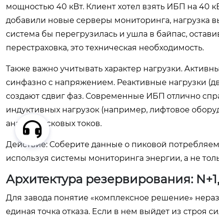
мощностью 40 кВт. Клиент хотел взять ИБП на 40 кВ
добавили новые серверы мониторинга, нагрузка вы
система бы перегрузилась и ушла в байпас, остав
перестраховка, это техническая необходимость.
Также важно учитывать характер нагрузки. Активн
синфазно с напряжением. Реактивные нагрузки (д
создают сдвиг фаз. Современные ИБП отлично спр
индуктивных нагрузок (например, лифтовое обору
анализ пусковых токов.
Действие: Соберите данные о пиковой потребляем
используя системы мониторинга энергии, а не тол
Архитектура резервирования: N+1
Для завода понятие «комплексное решение» нера
единая точка отказа. Если в нем выйдет из строя 