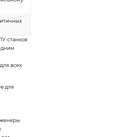
ритичных
ПУ-станков
седним
для всех
ve для
нженеры
м