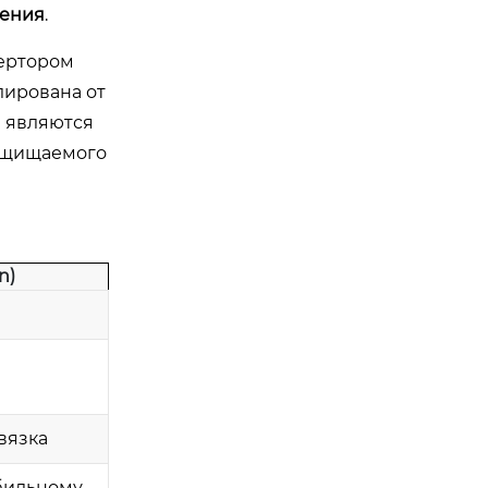
жения
.
вертором
лирована от
е являются
защищаемого
n)
вязка
бильному