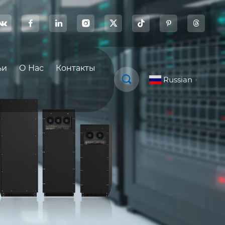








ьи
О Нас
Контакты

Russian
▼