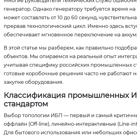
Многие руководители технических служб ошибочно
генератор. Однако генератору требуется время на 
может составлять от 10 до 60 секунд, чувствительн
прервав технологический цикл. Именно здесь всту
обеспечивает мгновенное переключение на аккуму
В этой статье мы разберем, как правильно подобр
объектов. Мы опираемся на реальный опыт интегра
учитывая специфику российских промышленных ста
готовые коробочные решения часто не работают н
закупке оборудования.
Классификация промышленных ИБП
стандартом
Выбор топологии ИБП — первый и самый критичный
оффлайн (Off-line), линейно-интерактивные (Line-in
Для бытового использования или небольших офисо