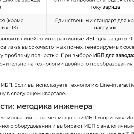
а
току заряда
ся (кроме
Единственный стандарт для к
ных ПК)
нагрузок
становить линейно-интерактивные ИБП для защиты Ч
ков из-за высокочастотных помех, генерируемых со
ту проблему полностью. При выборе
ИБП для завода:
чительно на технологии двойного преобразования 
ИБП. Если вы используете технологию Line-interacti
ну в следующем квартале.
сти: методика инженера
оектировании — расчет мощности ИБП «впритык». И
нного оборудования и выбирают ИБП с аналогичны