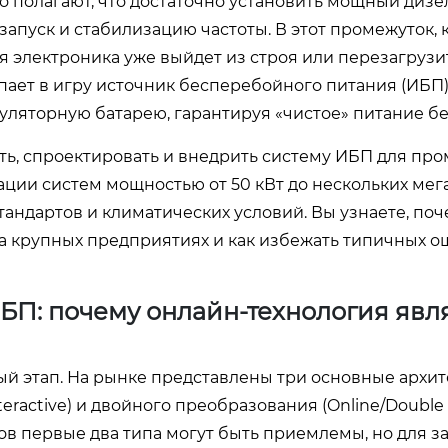
 полагают, что достаточно установить мощный дизе
запуск и стабилизацию частоты. В этот промежуток,
ая электроника уже выйдет из строя или перезагрузи
пает в игру источник бесперебойного питания (ИБП)
ляторную батарею, гарантируя «чистое» питание бе
ать, спроектировать и внедрить систему ИБП для п
ции систем мощностью от 50 кВт до нескольких мега
ндартов и климатических условий. Вы узнаете, поч
а крупных предприятиях и как избежать типичных 
: почему онлайн-технология явл
 этап. На рынке представлены три основные архит
teractive) и двойного преобразования (Online/Double 
в первые два типа могут быть приемлемы, но для з