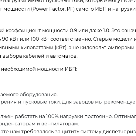
агрузки имеют пусковые токи, которые могут в 3–7
мощности (Power Factor, PF) самого ИБП и нагрузк
эффициент мощности 0.9 или даже 1.0. Это означа
 90 кВт или 100 кВт соответственно. Старые модели
тивными киловаттами (кВт), а не киловольт-амперами 
 выбора кабелей и автоматов.
 необходимой мощности ИБП:
аемого оборудования.
рения и пусковые токи. Для заводов мы рекоменду
лжен работать на 100% нагрузки постоянно. Оптима
конденсаторам и вентиляторам.
ате нам требовалось защитить систему диспетчери