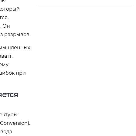
ль-
 который
тся,
. Он
з разрывов.
ромышленных
ватт,
ему
ошибок при
яется
ектуры:
Conversion).
авода