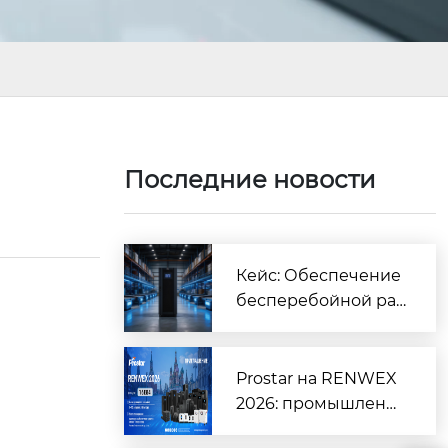
Последние новости
Кейс: Обеспечение
бесперебойной ра
боты крупного логи
стического центра |
Prostar
Prostar на RENWEX
2026: промышленн
ые ИБП, инверторы