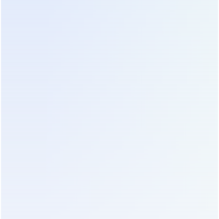
гармоническими искажениями, возможно,
гибридное решение или установка входного
разделительного трансформатора будет
оптимальным.
Влияние на инфраструктуру:
экономия пространства и
охлаждения
Помимо прямого снижения счетов за
электричество, переход на
бестрансформаторные ИБП дает существенный
косвенный экономический эффект. Рассмотрим
реальный кейс модернизации серверной
комнаты площадью 60 м².
Клиент планировал расширить парк серверов, но
существующие трансформаторные ИБП