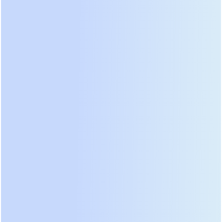
30%, что критично для объектов с переменным
профилем потребления. Проверьте кривую КПД
в техническом паспорте перед покупкой; если
производитель указывает КПД только для 100%
нагрузки, это тревожный знак.
Надежность
бестрансформаторных ИБП:
разбор главных мифов
Самый частый вопрос, который нам задают
инженеры старой школы: «А где гальваническая
развязка?». Действительно, низкочастотный
трансформатор обеспечивал гальваническую
изоляцию между входом и выходом, защищая
нагрузку от некоторых видов сетевых помех и
постоянного тока. В бестрансформаторных ИБП