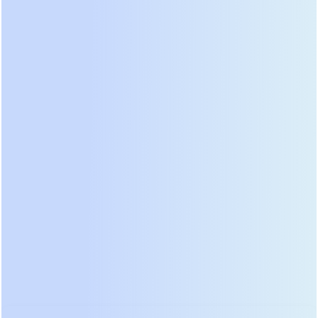
Бестрансформаторные инверторы должны
ограничивать ток электроникой. Раньше это было
слабым местом: при КЗ инвертор мог уйти в
защиту быстрее, чем сработает автоматический
выключатель нагрузки, что приводило к
отключению питания всей группы потребителей.
Сегодня ситуация изменилась. Современные
алгоритмы управления позволяют инвертору
кратковременно (до 100-200 мс) выдавать ток,
превышающий номинальный в 1.5-2 раза, чтобы
обеспечить селективность срабатывания
автоматов. Это называется функцией «поддержки
тока КЗ». При выборе оборудования обязательно
уточните наличие этой функции и её временные
характеристики. Без неё бестрансформаторный