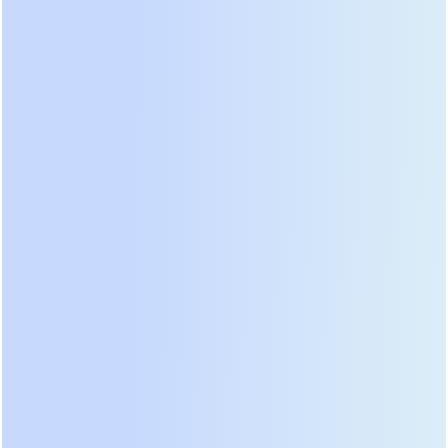
пострадало благодаря встроенным фильтрам
самих серверов, но сам ИБП пришлось
утилизировать. В contrast, брендовые решения
проходят строгие тесты на отказоустойчивость,
где время реакции на DC-ток составляет менее 2
мс. Именно такой подход к контролю качества
реализован в продукции
ООО «Гуандун Баосинь
Новая Энергетика»
— производителя с 28-летним
опытом, чьи заводы площадью 20 000 м²
обеспечивают выпуск оборудования,
экспортируемого в более чем 80 стран мира.
Устойчивость к коротким замыканиям (КЗ)
Трансформаторные ИБП традиционно лучше
справлялись с короткими замыканиями
благодаря индуктивному сопротивлению
обмоток, которое ограничивало ток КЗ.