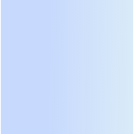
Smart Active, когда качество сети позволяет
питать нагрузку напрямую через байпас с
минимальной фильтрацией.
В нашей практике мы проводили замеры на
объекте в Московской области. Замена парка
трансформаторных ИБП суммарной мощностью
500 кВт на бестрансформаторные модели
позволила снизить потребление электроэнергии
системой кондиционирования серверной на 18%.
Меньше потерь в ИБП — меньше тепла —
меньше нагрузка на охлаждение. Это двойная
экономия.
Важно:
Высокий КПД сохраняется не только при
полной нагрузке. Современные
бестрансформаторные системы сохраняют
эффективность выше 95% даже при загрузке 25-