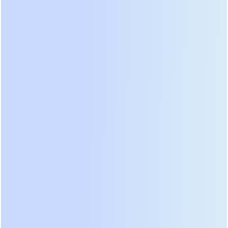
эта функция отсутствует аппаратно. Означает ли
это, что они менее надежны? Ответ
неоднозначен и зависит от качества исполнения.
Проблема постоянных составляющих и
защита нагрузки
Критики бестрансформаторных схем указывают
на риск прохождения постоянной составляющей
тока на выход при неисправности инвертора. Это
может повредить чувствительное оборудование.
Однако современные промышленные ИБП
решают эту проблему программно-аппаратными
методами:
Датчики постоянного тока:
На выходе
устанавливаются высокоточные сенсоры,
которые отслеживают наличие DC-компоненты.
Мгновенное отключение:
При обнаружении