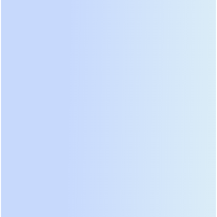
опасности система переводит нагрузку на байпас
или полностью отключает выход за
миллисекунды.
Использование разделительных
трансформаторов на входе:
Во многих
промышленных решениях небольшой
разделительный трансформатор ставится на
входе (для согласования напряжений или
создания изолированной нейтрали), что частично
решает задачу развязки, но без гигантских
потерь выходного трансформатора.
Мы сталкивались со случаем, когда дешевый
бестрансформаторный ИБП неизвестного
бренда вышел из строя из-за пробоя одного из
плеч инвертора. Система защиты сработала с
задержкой, и на выходе появилось постоянное
напряжение. Оборудование клиента не