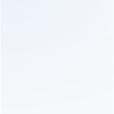
занимали 12 м² полезной площади и требовали
мощного кондиционирования из-за высокого
тепловыделения. Мы предложили заменить их на
модульные бестрансформаторные стойки.
Результаты внедрения:
Площадь, занимаемая ИБП, сократилась до 5 м².
Освободилось место для двух дополнительных
серверных шкафов.
Тепловыделение снизилось с 8 кВт до 3.5 кВт. Это
позволило перевести один из блоков
кондиционирования в резерв, увеличив
надежность системы охлаждения (N+1).
Вес оборудования уменьшился с 1200 кг до 450
кг. Не потребовалось дорогостоящее усиление
перекрытий, что сэкономило бюджет на
строительно-монтажные работы.
Такой подход демонстрирует, что выбор ИБП —