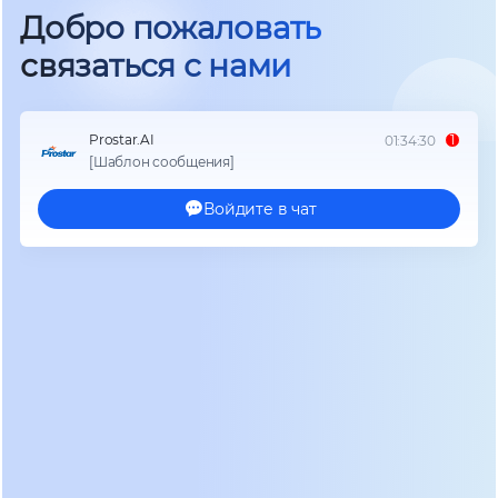
тяжелый медный сердечник, работающий на
частоте сети (50 Гц). Этот трансформатор
обеспечивает гальваническую развязку и
повышает надежность, но он же является
главным источником потерь энергии. Потери в
меди и стали трансформатора составляют
значительную часть общего энергопотребления
системы.
Бестрансформаторные ИБП (Transformer-Free или
High-Frequency UPS) используют другую
схемотехнику. Здесь входное и выходное
напряжение выравнивается с помощью
быстродействующих IGBT-транзисторов,
работающих на высоких частотах (десятки
килогерц). Отсутствие массивного магнитного