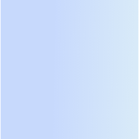
компонента на выходе кардинально меняет
физику процесса.
Математика потерь: почему КПД выше
Рассмотрим конкретные цифры. В
трансформаторном ИБП мощностью 100 кВт
потери на нагрев трансформатора могут
достигать 3-5 кВт постоянно. В
бестрансформаторном аналоге эти потери
снижаются до 1-1.5 кВт. Это достигается за счет:
Отсутствия потерь в железе:
Нет гистерезиса и
вихревых токов в большом стальном сердечнике.
Оптимизации силовых ключей:
Современные
IGBT-модули имеют крайне низкое
сопротивление в открытом состоянии.
Интеллектуального управления режимами:
Возможность переключения в режим ECO или